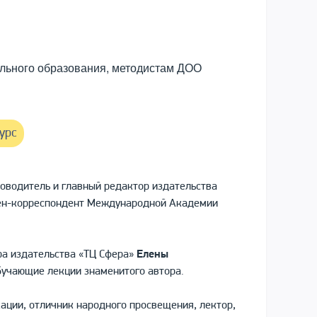
ольного образования, методистам ДОО
урс
оводитель и главный редактор издательства
лен-корреспондент Международной Академии
ра издательства «ТЦ Сфера»
Елены
бучающие лекции знаменитого автора.
ации, отличник народного просвещения, лектор,