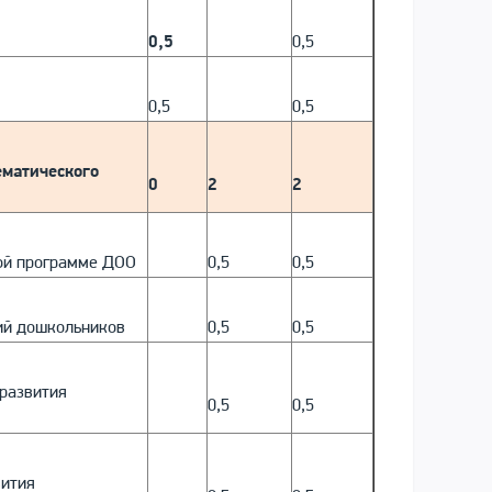
0,5
0,5
0,5
0,5
ематического
0
2
2
ной программе ДОО
0,5
0,5
ий дошкольников
0,5
0,5
 развития
0,5
0,5
вития