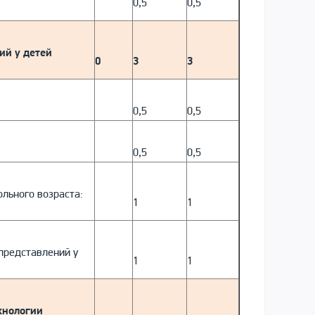
0,5
0,5
ий у детей
0
3
3
0,5
0,5
0,5
0,5
льного возраста:
1
1
представлений у
1
1
хнологии