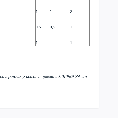
1
1
2
0,5
0,5
1
1
1
жно в рамках участия в проекте ДОШКОЛКА от