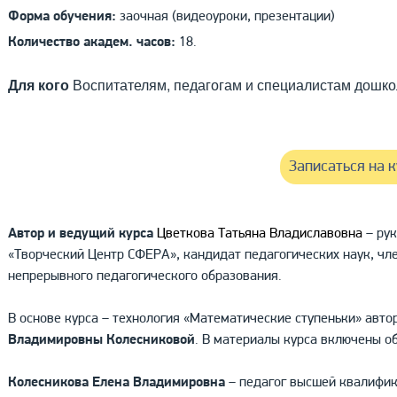
Форма обучения:
заочная (видеоуроки, презентации)
Количество академ. часов:
18.
Для кого
Воспитателям, педагогам и специалистам дошк
Записаться на к
Автор и ведущий курса
Цветкова Татьяна Владиславовна
– рук
«Творческий Центр СФЕРА», кандидат педагогических наук, ч
непрерывного педагогического образования.
В основе курса
–
технология «Математические ступеньки» авто
Владимировны Колесниковой
. В материалы курса включены о
Колесникова Елена Владимировна
– педагог высшей квалифик