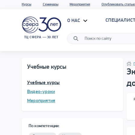
Курсы
Семинары
Мероприятия
Опубликовать статью
СПЕЦИАЛИС
О НАС
ТЦ СФЕРА — 30 ЛЕТ
Прог
Нави
Учебные курсы
Эк
д
Учебные курсы
Видео-уроки
Мероприятия
По компетенции: