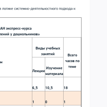
в логике системно-деятельностного подхода к
Н экспресс-курса
лений у дошкольников»
Виды учебных
занятий
Всего
часов по
ем
теме
Изучение
Лекции
материала
6,5
10,5
18
1
0
1