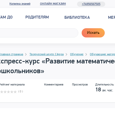
Копилка знаний
ОНЛАЙН МАГАЗИН
+74956567505
ТАМ ДО
РОДИТЕЛЯМ
БИБЛИОТЕКА
МЕ
Искать
рамма материала
гация
Главная страница
Творческий центр Сфера
Обучение
Обучающие мате
спресс-курс «Развитие математиче
ошкольников»
Сводная информация
Рейтинг материала
Комментариев
Просмотров
Длительность:
18
ак. час.
( 0 )