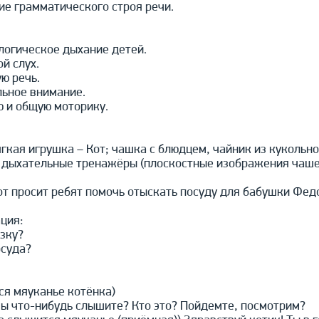
е грамматического строя речи.
логическое дыхание детей.
й слух.
ю речь.
льное внимание.
ю и общую моторику.
кая игрушка – Кот; чашка с блюдцем, чайник из кукольного
; дыхательные тренажёры (плоскостные изображения чаше
от просит ребят помочь отыскать посуду для бабушки Фед
ция:
азку?
осуда?
ся мяуканье котёнка)
вы что-нибудь слышите? Кто это? Пойдемте, посмотрим?