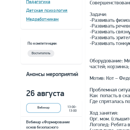
Педагогика
Совершенствовани
Детская психология
Задачи:
Медработникам
-Развивать физио
-Развивать речево
-Развивать связну
-Развивать зрите
-Развивать тонку
По компетенции:
Воспитатель
Оборудование: Мяг
частей; корзинка
Анонсы мероприятий
Мотив: Кот – Фед
Проблемная ситуа
26 августа
Как попасть в ск
Где спряталась п
13:00-
Вебинар
13:00
Ход занятия:
Орг. мом. (слышит
Вебинар «Формирование
Логопед: Ребята 
основ безопасного