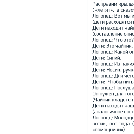
Расправим крылья 
( «летят», в сказ
Логопед: Вот мы и
(дети расходятся 
Дети находят чай
(составление опис
Логопед: Что это?
Дети: Это чайник.
Логопед: Какой он
Дети: Синий.
Логопед: Из каких
Дети: Носик, руч
Логопед: Для чег
Дети: Чтобы пить
Логопед: Послушай
Он нужен для того
(Чайник кладётся 
Дети находят чаш
(аналогичное сос
Логопед: Молодцы
котик, вот сюда. 
«помощники»)