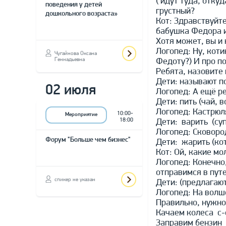
( идут туда, отку
поведения у детей
грустный?
дошкольного возраста»
Кот: Здравствуйт
бабушка Федора и 
Хотя может, вы и 
Логопед: Ну, кот
Чугайнова Оксана
Федоту?) И про п
Геннадьевна
Ребята, назовите 
Дети: называют п
02 июля
Логопед: А ещё ре
Дети: пить (чай, в
Логопед: Кастрюл
10:00-
Мероприятие
18:00
Дети: варить (суп
Логопед: Сковоро
Форум "Больше чем бизнес"
Дети: жарить (ко
Кот: Ой, какие мо
Логопед: Конечно
отправимся в пут
спикер не указан
Дети: (предлагают
Логопед: На волш
Правильно, нужно
Качаем колеса с-с
Заправим бензин 