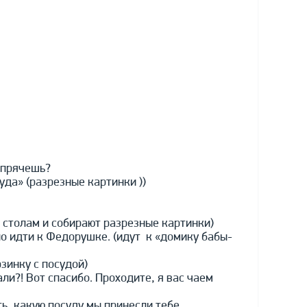
т прячешь?
уда» (разрезные картинки ))
к столам и собирают разрезные картинки)
но идти к Федорушке. (идут к «домику бабы-
зинку с посудой)
ли?! Вот спасибо. Проходите, я вас чаем
ь, какую посуду мы принесли тебе.