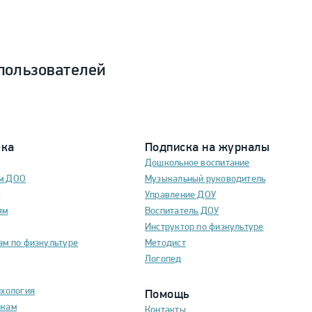
пользователей
ека
Подписка на журналы
Дошкольное воспитание
м ДОО
Музыкальный руководитель
м
Управление ДОУ
ям
Воспитатель ДОУ
Инструктор по физкультуре
ам по физкультуре
Методист
Логопед
ихология
Помощь
икам
Контакты