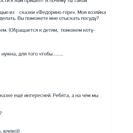
гости к нам пришел? А почему ты такой
мощью из сказки «Федорино горе». Моя хозяйка
 делать. Вы поможете мне отыскать посуду?
жем. (Обращается к детям, поможем коту-
а нужна, для того чтобы……..
казке ещё интересней. Ребята, а на чём мы
?
 влево))