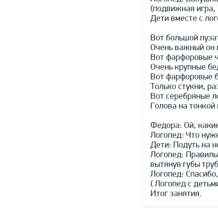
(подвижная игра,
Дети вместе с ло
Вот большой пузат
Очень важный он 
Вот фарфоровые 
Очень крупные б
Вот фарфоровые 
Только стукни, р
Вот серебряные л
Голова на тонкой
Федора: Ой, какие
Логопед: Что нужн
Дети: Подуть на н
Логопед: Правильн
вытянув губы тру
Логопед: Спасибо,
( Логопед с детьм
Итог занятия.