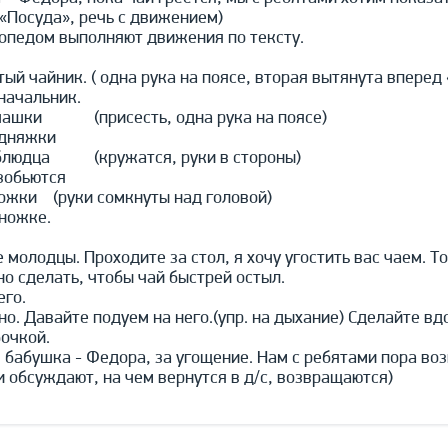
 «Посуда», речь с движением)
гопедом выполняют движения по тексту.
ый чайник. ( одна рука на поясе, вторая вытянута вперед 
начальник.
чашки (присесть, одна рука на поясе)
едняжки
блюдца (кружатся, руки в стороны)
азобьются
ожки (руки сомкнуты над головой)
 ножке.
 молодцы. Проходите за стол, я хочу угостить вас чаем. Т
о сделать, чтобы чай быстрей остыл.
его.
о. Давайте подуем на него.(упр. на дыхание) Сделайте вдо
бочкой.
 бабушка - Федора, за угощение. Нам с ребятами пора воз
и обсуждают, на чем вернутся в д/с, возвращаются)