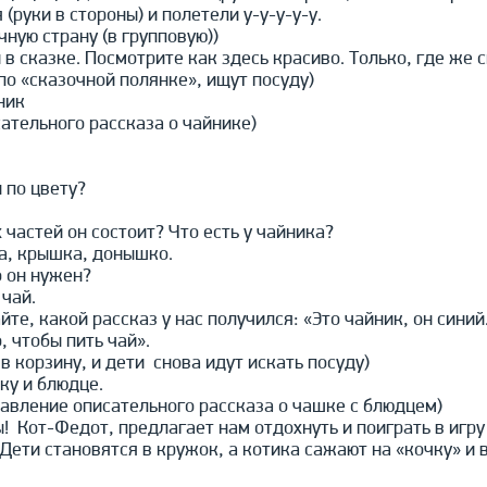
(руки в стороны) и полетели у-у-у-у-у.
очную страну (в групповую))
 в сказке. Посмотрите как здесь красиво. Только, где же
по «сказочной полянке», ищут посуду)
ник
ательного рассказа о чайнике)
 по цвету?
 частей он состоит? Что есть у чайника?
ка, крышка, донышко.
о он нужен?
 чай.
те, какой рассказ у нас получился: «Это чайник, он синий
, чтобы пить чай».
в корзину, и дети снова идут искать посуду)
ку и блюдце.
тавление описательного рассказа о чашке с блюдцем)
! Кот-Федот, предлагает нам отдохнуть и поиграть в игру
(Дети становятся в кружок, а котика сажают на «кочку» 