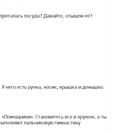
 спряталась посуда? Давайте, отыщем её?
. У него есть ручка, носик, крышка и донышко.
 «Помощники». Становитесь все в кружок, а ты
и выполняют пальчиковую гимнастику