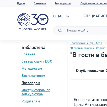
Курсы
Семинары
Мероприятия
Опубликовать статью
СПЕЦИАЛИС
О НАС
ТЦ СФЕРА — 30 ЛЕТ
Навигация
Программа материала
Творческий центр Сфера
Библиотека
"В гости в бабушке Федоре"
"В гости в 
Главная
Заведующим ДОО
Методистам
Опубликовано: 0
Воспитателям
Логопедам
Инструкторам по
физкультуре
Конспект итогово
Родителям
Цель: Активизаци