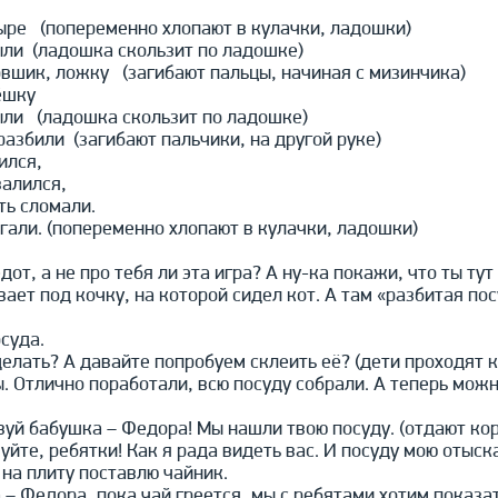
етыре (попеременно хлопают в кулачки, ладошки)
ли (ладошка скользит по ладошке)
овшик, ложку (загибают пальцы, начиная с мизинчика)
ёшку
ли (ладошка скользит по ладошке)
азбили (загибают пальчики, на другой руке)
ился,
алился,
ть сломали.
гали. (попеременно хлопают в кулачки, ладошки)
дот, а не про тебя ли эта игра? А ну-ка покажи, что ты ту
ает под кочку, на которой сидел кот. А там «разбитая пос
суда.
елать? А давайте попробуем склеить её? (дети проходят 
. Отлично поработали, всю посуду собрали. А теперь мож
вуй бабушка – Федора! Мы нашли твою посуду. (отдают кор
йте, ребятки! Как я рада видеть вас. И посуду мою отыска
 на плиту поставлю чайник.
– Федора, пока чай греется, мы с ребятами хотим показат