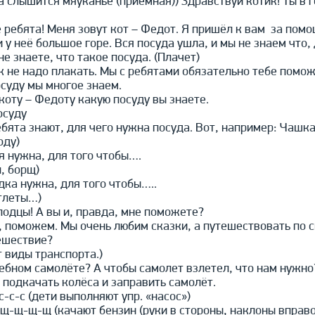
да слышится мяуканье (приёмная)) Здравствуй котик! Ты в 
е ребята! Меня зовут кот – Федот. Я пришёл к вам за по
у неё большое горе. Вся посуда ушла, и мы не знаем что,
не знаете, что такое посуда. (Плачет)
ик не надо плакать. Мы с ребятами обязательно тебе помо
осуду мы многое знаем.
коту – Федоту какую посуду вы знаете.
осуду
бята знают, для чего нужна посуда. Вот, например: Чашк
оду)
я нужна, для того чтобы….
, борщ)
дка нужна, для того чтобы…..
тлеты…)
лодцы! А вы и, правда, мне поможете?
, поможем. Мы очень любим сказки, а путешествовать по с
ешествие?
 виды транспорта.)
ебном самолёте? А чтобы самолет взлетел, что нам нужно
 подкачать колёса и заправить самолёт.
-с-с (дети выполняют упр. «насос»)
щ-щ-щ-щ (качают бензин (руки в стороны, наклоны вправо,