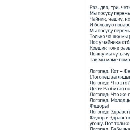
Раз, два, три, ч
Мы посуду перемы
Чайник, чашку, к
И большую повар
Мы посуду перемы
Только чашку мы р
Нос у чайника отб
Ковшик тоже разв
Ложку мы чуть-чу
Так мы маме помо
Логопед: Кот – Фе
(Логопед заглядыв
Логопед: Что это?
Дети: Разбитая по
Логопед: Что же д
Логопед: Молодцы
Федоры)
Логопед: Здравст
Федора: Здравству
угощу. Вот только
Логопед: Бабушка 