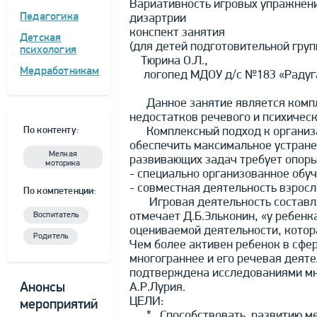
Вариативность игровых упражнени
Педагогика
дизартрии
конспект занятия
Детская
(для детей подготовительной гру
психология
Тюрина О.Л.,
Медработникам
логопед МДОУ д/с №183 «Радуга
Данное занятие является компле
недостатков речевого и психическ
Комплексный подход к организац
По контенту:
обеспечить максимальное устране
Мелкая
развивающих задач требует опоры
моторика
- специально организованное обуч
- совместная деятельность взросл
По компетенции:
Игровая деятельность составляет
отмечает Д.Б.Эльконин, «у ребен
Воспитатель
оцениваемой деятельности, котор
Родитель
Чем более активен ребенок в сфер
многограннее и его речевая деяте
подтверждена исследованиями мно
А.Р.Лурия.
Анонсы
ЦЕЛИ:
мероприятий
* Способствовать развитию мелк