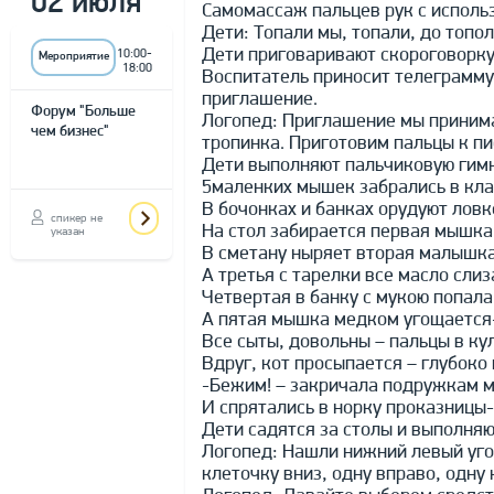
02 июля
Самомассаж пальцев рук с исполь
Дети: Топали мы, топали, до топол
Дети приговаривают скороговорку
10:00-
Мероприятие
18:00
Воспитатель приносит телеграмму
приглашение.
Форум "Больше
Логопед: Приглашение мы принима
чем бизнес"
тропинка. Приготовим пальцы к пи
Дети выполняют пальчиковую гимн
5маленких мышек забрались в кл
В бочонках и банках орудуют ловк
спикер не
На стол забирается первая мышка 
указан
В сметану ныряет вторая малышка 
А третья с тарелки все масло слиз
Четвертая в банку с мукою попала
А пятая мышка медком угощается-
Все сыты, довольны – пальцы в ку
Вдруг, кот просыпается – глубоко 
-Бежим! – закричала подружкам м
И спрятались в норку проказницы-
Дети садятся за столы и выполняю
Логопед: Нашли нижний левый угол
клеточку вниз, одну вправо, одну 