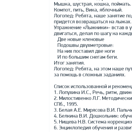
Мышка, шустрая, кошка, поймать.
Компот, пить, Вика, яблочный.
Логопед: Ребята, наше занятие по
придется возвращаться на лыжах.
Упражнение «Лыжники»- встав в у
двигаться, делая по шагу на кажд
Две новые кленовые
Подошвы двухметровые:
На них поставил две ноги
И по большим снегам беги.
Итог занятия.
Логопед: Ребята, на этом наше п
за помощь в сложных заданиях.
Список использованной и рекоме
1. Лопухина И.С., Речь, ритм, движ
2. Милостивенко Л.Г. Методическ
СПб., 1995.
3. Белая А.Е. Мирясова В.И. Паль
4. Белкина В.И. Дошкольник: обуче
5. Нищева Н.В. Система коррекцио
6. Энциклопедия обучения и разви