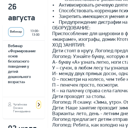
• Активизировать речевую деятел
26
• Способствовать коррекции псих
• Закрепить имеющиеся умения и 
августа
• Предупреждение дисграфии на 
ОБОРУДОВАНИЕ:
13:00-
Вебинар
Приспособление для шнуровки в ф
13:00
«макраме», изографы, домик Ктото
ХОД ЗАНЯТИЯ:
Вебинар
Дети стоят в кругу. Логопед пред
«Формирование
Логопед: Узнайте букву, которую я
основ
безопасного
А- букву «А» узнать легко, ноги с
поведения у
У – сучок, в любом лесу ты узнаешь
детей
И- между двух прямых досок, одна
дошкольного
О – посмотри на колесо, чем тебе 
возраста»
П – пенечек просто, посмотри.
К – на палочку справа села галочк
Дети проходят за столы.
Логопед: Я скажу: «Зима, утро». 
Чугайнова
Дети: Наше занятие проходит зим
Оксана
Геннадьевна
Варианты: лето, день - летним дне
Логопед предлагает детям отправ
Логопед: Ребята, как холодно на 