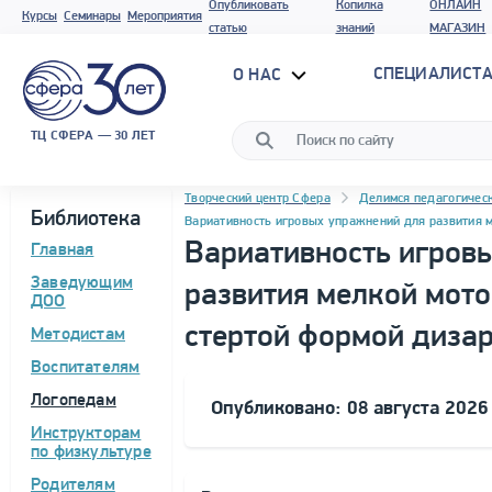
Опубликовать
Копилка
ОНЛАЙН
Курсы
Семинары
Мероприятия
статью
знаний
МАГАЗИН
СПЕЦИАЛИСТА
О НАС
ТЦ СФЕРА — 30 ЛЕТ
Навигация
Программа материала
Творческий центр Сфера
Делимся педагогичес
Библиотека
Вариативность игровых упражнений для развития м
Вариативность игров
Главная
Заведующим
развития мелкой мото
ДОО
стертой формой диза
Методистам
Воспитателям
Логопедам
Опубликовано: 08 августа 2026
Инструкторам
по физкультуре
Родителям