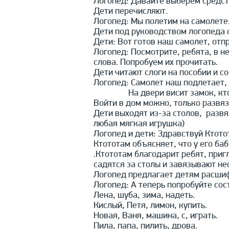
Логопед: Давайте выберем средст
Дети перечисляют.
Логопед: Мы полетим на самолете.
Дети под руководством логопеда 
Дети: Вот готов наш самолет, отп
Логопед: Посмотрите, ребята, в н
слова. Попробуем их прочитать.
Дети читают слоги на пособии и со
Логопед: Самолет наш подлетает,
На двери висит замок, кто е
Войти в дом можно, только развяз
Дети выходят из-за столов, развя
любая мягкая игрушка)
Логопед и дети: Здравствуй Ктото
Ктототам объясняет, что у его ба
.Ктототам благодарит ребят, приг
садятся за столы и завязывают не
Логопед предлагает детям расши
Логопед: А теперь попробуйте сос
Лена, шуба, зима, надеть.
Кислый, Петя, лимон, купить.
Новая, Ваня, машина, с, играть.
Пила, папа, пилить, дрова.