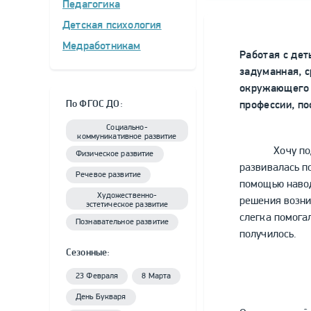
Педагогика
Детская психология
Медработникам
Работая с дет
задуманная, 
окружающего м
По ФГОС ДО:
профессии, по
Социально-
коммуникативное развитие
Хочу поделит
Физическое развитие
развивалась п
Речевое развитие
помощью навод
Художественно-
решения возни
эстетическое развитие
слегка помогал
Познавательное развитие
получилось.
Сезонные:
23 Февраля
8 Марта
День Букваря