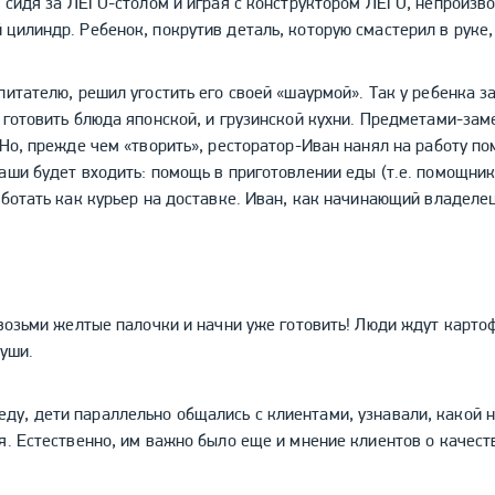
, сидя за ЛЕГО-столом и играя с конструктором ЛЕГО, непроизв
цилиндр. Ребенок, покрутив деталь, которую смастерил в руке,
питателю, решил угостить его своей «шаурмой». Так у ребенка з
 готовить блюда японской, и грузинской кухни. Предметами-зам
 Но, прежде чем «творить», ресторатор-Иван нанял на работу по
ши будет входить: помощь в приготовлении еды (т.е. помощника 
аботать как курьер на доставке. Иван, как начинающий владелец
 возьми желтые палочки и начни уже готовить! Люди ждут картоф
суши.
ети параллельно общались с клиентами, узнавали, какой нап
я. Естественно, им важно было еще и мнение клиентов о качест