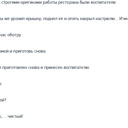
ими критиками работы ресторана были воспитатели.
, ты же уронил крышку, поднял ее и опять накрыл кастрюлю… И м
йчас оботру.
Помой и приготовь снова.
отовлен снова и принесен воспитателю.
п.
кой?
, … чистый!