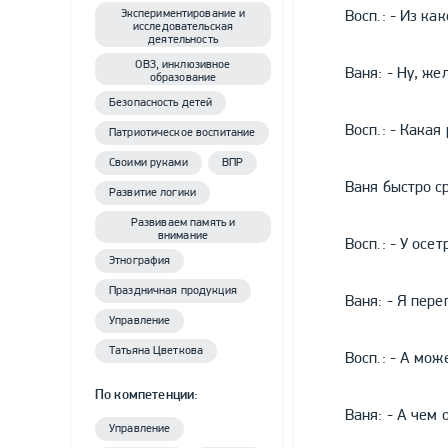
Экспериментирование и
Восп.: - Из ка
исследовательская
деятельность
ОВЗ, инклюзивное
Ваня: - Ну, же
образование
Безопасность детей
Восп.: - Какая
Патриотическое воспитание
Своими руками
ВПР
Ваня быстро ср
Развитие логики
Развиваем память и
внимание
Восп.: - У осет
Этнография
Праздничная продукция
Ваня: - Я пере
Управление
Татьяна Цветкова
Восп.: - А мож
По компетенции:
Ваня: - А чем 
Управление