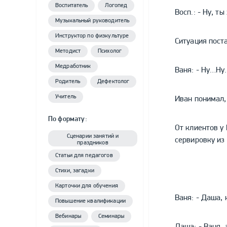
Воспитатель
Логопед
Восп.: - Ну, т
Музыкальный руководитель
Инструктор по физкультуре
Ситуация поста
Методист
Психолог
Медработник
Ваня: - Ну…Ну…
Родитель
Дефектолог
Учитель
Иван понимал, 
По формату:
От клиентов у
Сценарии занятий и
сервировку из
праздников
Статьи для педагогов
Стихи, загадки
Карточки для обучения
Ваня: - Даша,
Повышение квалификации
Вебинары
Семинары
Даша: - Ваня, 