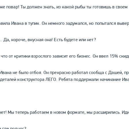
ы же повар! Ты должен знать, из какой рыбы ты готовишь в своем
вила Ивана в тупик. Он немного задумался, но попытался вывер
 Да, короче, вкусная она! Есть будете или нет?
что от критики взрослого зависит его бизнес. Он ввел 15% скид
 Ивана не было отбоя. Он прекрасно работал сообща с Дашей, п
 деталей конструктора ЛЕГО. Ребята поддержали начинание Иван
 нет! Мы теперь работаем в новом формате, мы расширились. Иди
а где поднос?