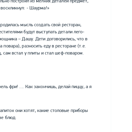
ольно построил из мелких деталей предмет,
 воскликнул: - Шаурма!»
ародилась мысль создать свой ресторан,
естителями будут выступать детали лего-
мощника – Дашу. Дети договорились, что в
повара), разносить еду в ресторане (т.е.
, сам встал у плиты и стал шеф-поваром.
ель фри! …. Как закончишь, делай пиццу, а я
иток они хотят, какие столовые приборы
ве блюд.