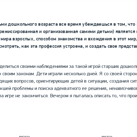
ьми дошкольного возраста все время убеждаешься в том, что 
срежиссированная и организованная самими детьми) является
ира взрослых, способом знакомства и вхождения в этот мир,
смотреть, как эта профессия устроена, и создать свое предста
ься своими наблюдениями за такой игрой старших дошкольни
о своим законам. Дети играли несколько дней. Я со своей сторо
ящих вопросов, ориентирующих детей в ситуации, создания сит
кшей проблемы и поиска адекватного ее решения, ненавязчивог
а игре не закончиться. Вечером я пыталась описать то, что прои