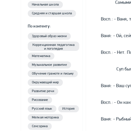
Самыми строг
Начальная школа
Средняя и старшая школа
Восп.: - Ваня
По контенту:
Ваня: - Ой, се
Здоровый образ жизни
Коррекционная педагогика
и логопедия
Восп.: - Нет. 
Математика
Музыкальное развитие
Суп был приг
Обучение грамоте и письму
Окружающий мир
Ваня: - Ваш су
Развитие речи
Рисование
Восп.: - Он ка
Русский язык
История
Мелкая моторика
Ваня: - Рыбный
Сенсорика