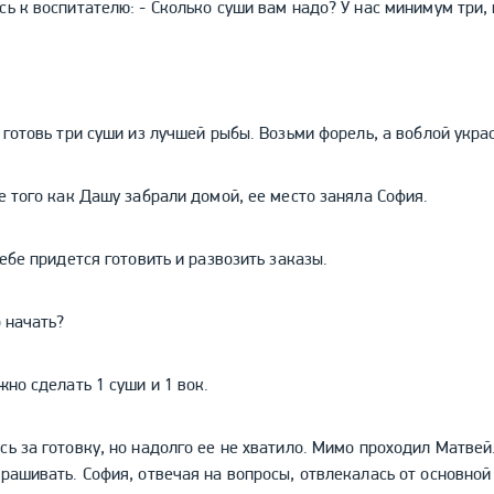
сь к воспитателю: - Сколько суши вам надо? У нас минимум три,
 готовь три суши из лучшей рыбы. Возьми форель, а воблой укра
е того как Дашу забрали домой, ее место заняла София.
тебе придется готовить и развозить заказы.
о начать?
жно сделать 1 суши и 1 вок.
ь за готовку, но надолго ее не хватило. Мимо проходил Матвей
рашивать. София, отвечая на вопросы, отвлекалась от основной 