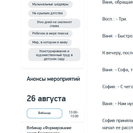
Ваня, обращая
Музыкальные шедевры
На крыльях детства
Восп.: - Три.
Этих дней не смолкнет
слава
Ребенок в мире поиска
Ваня: - Быстро
Мир, в котором я живу
Конструирование и
К вечеру, посл
художественный труд в
детском саду
Ваня: - Софа, 
Анонсы мероприятий
София: - С чег
26 августа
Ваня: - Нам ну
13:00-
Вебинар
13:00
София принялас
начал ее рассп
Вебинар «Формирование