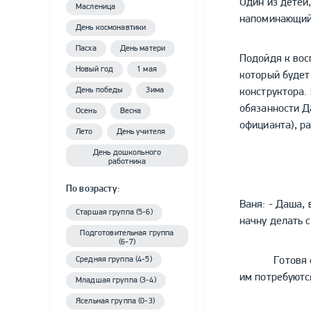
Один из детей
Масленица
напоминающий 
День космонавтики
Пасха
День матери
Подойдя к вос
Новый год
1 мая
который будет
День победы
Зима
конструктора.
обязанности Да
Осень
Весна
официанта), р
Лето
День учителя
День дошкольного
работника
По возрасту:
Ваня: - Даша,
Старшая группа (5-6)
начну делать 
Подготовительная группа
(6-7)
Готовя еду, д
Средняя группа (4-5)
им потребуютс
Младшая группа (3-4)
Ясельная группа (0-3)