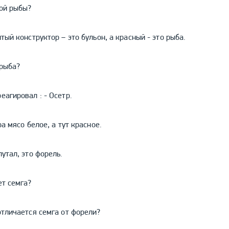
кой рыбы?
лтый конструктор – это бульон, а красный - это рыба.
 рыба?
еагировал : - Осетр.
ра мясо белое, а тут красное.
путал, это форель.
ет семга?
отличается семга от форели?