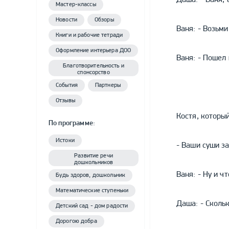
Мастер-классы
Новости
Обзоры
Ваня: - Возьми
Книги и рабочие тетради
Оформление интерьера ДОО
Ваня: - Пошел 
Благотворительность и
спонсорство
События
Партнеры
Отзывы
Костя, который
По программе:
Истоки
- Ваши суши з
Развитие речи
дошкольников
Ваня: - Ну и ч
Будь здоров, дошкольник
Математические ступеньки
Даша: - Сколь
Детский сад - дом радости
Дорогою добра