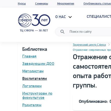
Курсы
Семинары
Мероприятия
Опубликовать статью
СПЕЦИАЛИС
О НАС
ТЦ СФЕРА — 30 ЛЕТ
Навигация
Программа материала
Творческий центр Сфера
Библиотека
Отражение современных про
Отражение 
Главная
Заведующим ДОО
самостоятел
Методистам
опыта работ
Воспитателям
группы.
Логопедам
Инструкторам по
физкультуре
Опубликовано: 
Родителям