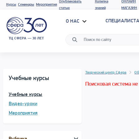
Опубликовать
Копилка
ОНЛАЙН
Курсы
Семинары
Мероприятия
статью
знаний
МАГАЗИН
СПЕЦИАЛИСТА
О НАС
ТЦ СФЕРА — 30 ЛЕТ
Творческий центр Сфера
Об
Учебные курсы
Поисковая система не
Учебные курсы
Видео-уроки
Мероприятия