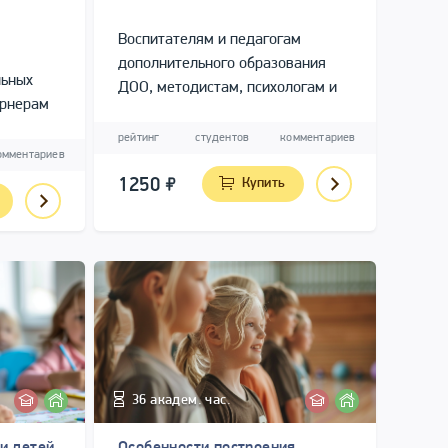
Воспитателям и педагогам
дополнительного образования
льных
ДОО, методистам, психологам и
ернерам
руководителям
рейтинг
студентов
комментариев
омментариев
1250
Купить
36 академ. час.
и детей
Особенности построения