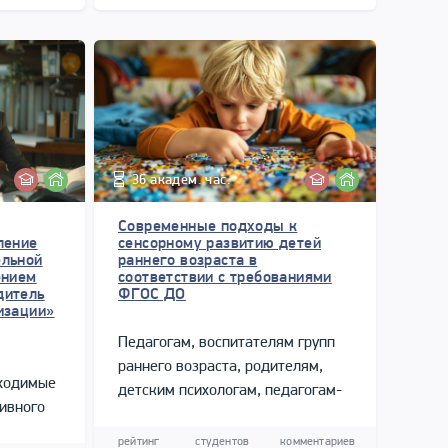
36 академ. час.
Современные подходы к
ление
сенсорному развитию детей
ельной
раннего возраста в
ением
соответствии с требованиями
дитель
ФГОС ДО
изации»
Педагогам, воспитателям групп
раннего возраста, родителям,
бходимые
детским психологам, педагогам-
ивного
психологам, руководителям и
методистам ДОО, логопедам.
рейтинг
студентов
комментариев