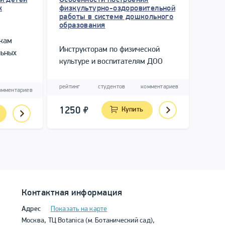
к
физкультурно-оздоровительной
работы в системе дошкольного
образования
икам
Инструкторам по физической
льных
культуре и воспитателям ДОО
вания,
рейтинг
студентов
комментариев
омментариев
1250
Купить
Контактная информация
Адрес
Показать на карте
Москва, ТЦ Botanica (м. Ботанический сад),