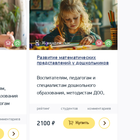
36 академ. час.
Развитие математических
представлений у дошкольников
Воспитателям, педагогам и
специалистам дошкольного
ям,
образования, методистам ДОО,
азования
гувернерам, репетиторам по
гогам
подготовке к школе
рейтинг
студентов
комментариев
омментариев
2100
Купить