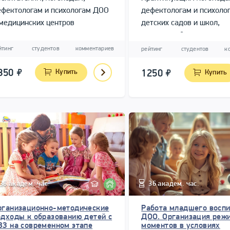
ефектологам и психологам ДОО
дефектологам и психоло
медицинских центров
детских садов и школ,
учреждений и медицинск
центров
йтинг
студентов
комментариев
рейтинг
студентов
к
850
Купить
1250
Купить
36 академ. час.
36 академ. час.
рганизационно-методические
Работа младшего воспи
одходы к образованию детей с
ДОО. Организация реж
ВЗ на современном этапе
моментов в условиях