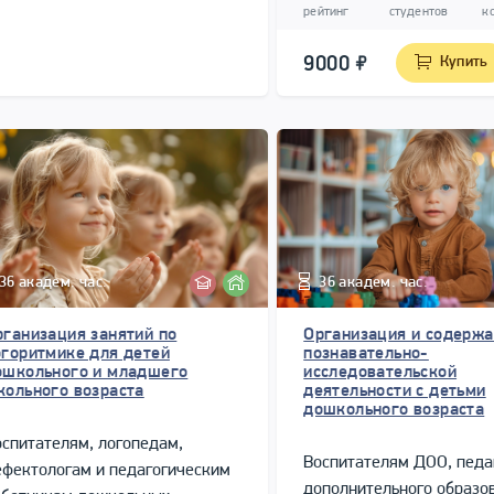
образовательным учреж
рейтинг
студентов
к
повышения его рейтинга 
улучшения качества услу
9000
Купить
предоставляемых дошко
и их родителям.
36 академ. час.
36 академ. час.
рганизация занятий по
Организация и содерж
огоритмике для детей
познавательно-
ошкольного и младшего
исследовательской
кольного возраста
деятельности с детьми
дошкольного возраста
спитателям, логопедам,
Воспитателям ДОО, педа
фектологам и педагогическим
дополнительного образо