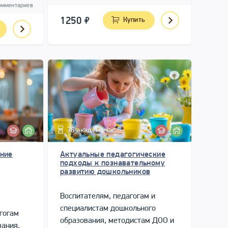
дением,
омментариев
и
1250
Купить
г,
льникам
36 академ. час.
ание
Актуальные педагогические
подходы к познавательному
развитию дошкольников
Воспитателям, педагогам и
специалистам дошкольного
гогам
образования, методистам ДОО и
вания,