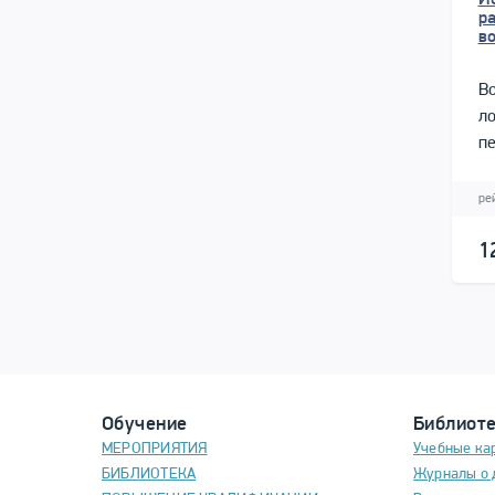
р
в
Во
ло
пе
м
ре
1
Обучение
Библиот
МЕРОПРИЯТИЯ
Учебные ка
БИБЛИОТЕКА
Журналы о 