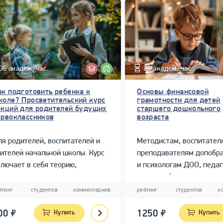
36 академ. час.
36 академ. час.
ак подготовить ребенка к
Основы финансовой
коле? Просветительский курс
грамотности для детей
екций для родителей будущих
старшего дошкольного
ервоклассников
возраста
я родителей, воспитателей и
Методистам, воспитател
ителей начальной школы. Курс
преподавателям допобр
лючает в себя теорию,
и психологам ДОО, педа
агностику и практические
начальной школы
нятия для детей.
йтинг
студентов
комментариев
рейтинг
студентов
к
00
Купить
1250
Купить