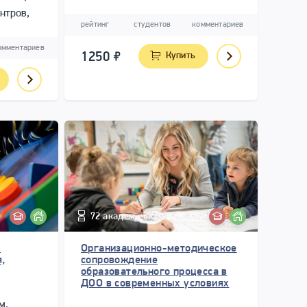
гувернерам
нтров,
рейтинг
студентов
комментариев
агогам-
омментариев
1250
Купить
72 академ. час.
:
Организационно-методическое
,
сопровождение
образовательного процесса в
ДОО в современных условиях
м,