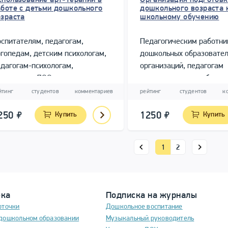
аботе с детьми дошкольного
дошкольного возраста 
озраста
школьному обучению
спитателям, педагогам,
Педагогическим работн
гопедам, детским психологам,
дошкольных образовате
дагогам-психологам,
организаций, педагогам
етодистам ДОО, родителям
дополнительного образо
гувернерам
йтинг
студентов
комментариев
рейтинг
студентов
к
250
Купить
1250
Купить
1
2
ека
Подписка на журналы
рточки
Дошкольное воспитание
дошкольном образовании
Музыкальный руководитель