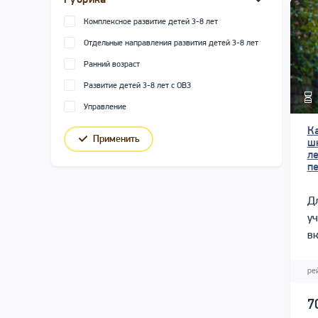
Рубрика
Комплексное развитие детей 3-8 лет
Отдельные направления развития детей 3-8 лет
Ранний возраст
Развитие детей 3-8 лет с ОВЗ
Управление
К
Применить
ш
л
п
Дл
уч
вк
ди
за
ре
7