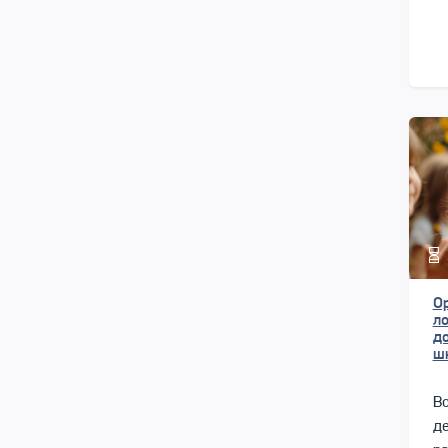
О
л
д
ш
Во
де