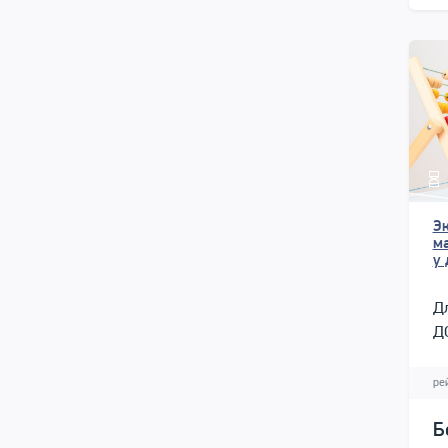
Э
м
у
Дл
ДО
ре
Б