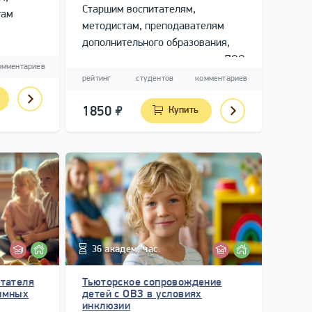
Старшим воспитателям,
гам
методистам, преподавателям
дополнительного образования,
их
руководителям и психологам ДОО
омментариев
рейтинг
студентов
комментариев
1850
Купить
36 академ. час.
тателя
Тьюторское сопровождение
имных
детей с ОВЗ в условиях
инклюзии