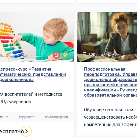
18 академ. час.
520 академ. час.
кспресс-курс «Развитие
Профессиональная
атематических представлений
переподготовка. Управ
 дошкольников»
дошкольной образоват
организацией с присво
квалификации «Руково
я воспитателей и методистов
образовательной орган
О, гувернеров
Обучение позволит вам
усовершенствовать нео
йтинг
студентов
комментариев
компетенции для эффект
есплатно
управления дошкольным