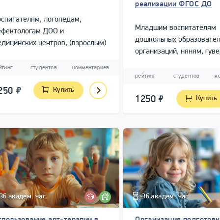
реализации ФГОС ДО
спитателям, логопедам,
Младшим воспитателям
ефектологам ДОО и
дошкольных образовате
дицинских центров, (взрослым)
организаций, няням, гув
ециалистам, занятым
ормированием у дошкольников
йтинг
студентов
комментариев
рейтинг
студентов
к
ечевых навыков общения.
250
Купить
1250
Купить
36 академ. час.
36 академ. час.
спользование арт-терапии в
Организация подготовк