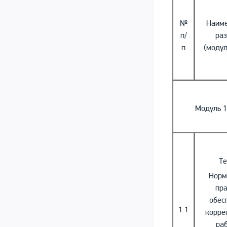
№
Наим
п/
ра
п
(модул
Модуль 1
Те
Норм
пр
обес
1.1
корре
ра