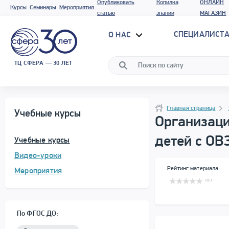
Опубликовать
Копилка
ОНЛАЙН
Курсы
Семинары
Мероприятия
статью
знаний
МАГАЗИН
СПЕЦИАЛИСТА
О НАС
ТЦ СФЕРА — 30 ЛЕТ
Программа материала
Навигация
Главная страница
Учебные курсы
Организац
детей с ОВ
Учебные курсы
Видео-уроки
Сводная информация
Рейтинг материала
Мероприятия
( 0 )
По ФГОС ДО: