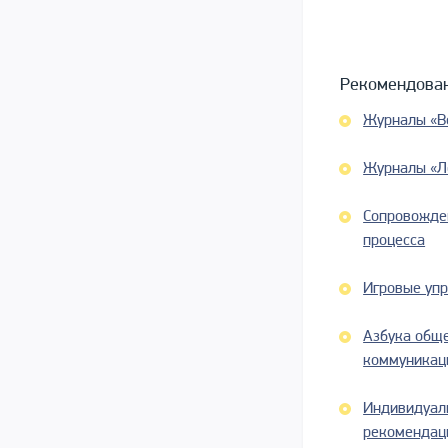
Рекомендован
Журналы «В
Журналы «Л
Сопровожден
процесса
Игровые упр
Азбука общ
коммуникаци
Индивидуаль
рекомендац