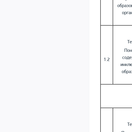
образо
орга
Те
Пон
сод
1.2
инкл
обра
Те