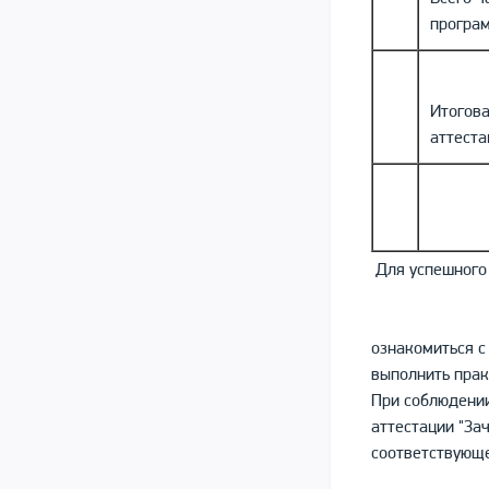
програ
Итогов
аттеста
Для успешного
ознакомиться с
выполнить прак
При соблюдении
аттестации "За
соответствующе