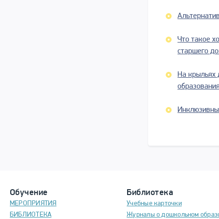
Альтернатив
Что такое х
старшего до
На крыльях 
образования
Инклюзивный
Обучение
Библиотека
МЕРОПРИЯТИЯ
Учебные карточки
БИБЛИОТЕКА
Журналы о дошкольном образ