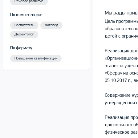
Речевое развитие
Мы рады прив
По компетенции:
Цель программ
Воспитатель
Логопед
образовательно
Дефектолог
детей с ограни
По формату:
Реализация до
«Организационн
Повышение квалификации
этапе» осущест
«Сфера» на осн
05.10.2017 г.,
Содержание кур
утвержденной н
Реализация про
дошкольного об
физическое раз