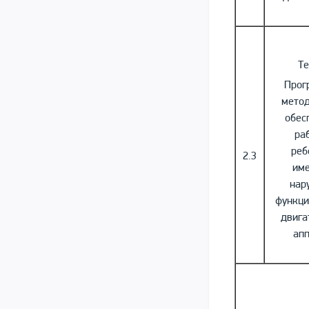
Те
Прог
мето
обес
ра
реб
2.3
им
нар
функци
двига
ап