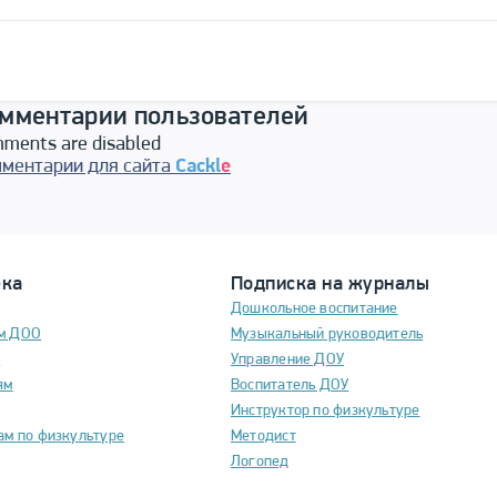
мментарии пользователей
ments are disabled
ментарии для сайта
Cackl
e
ека
Подписка на журналы
Дошкольное воспитание
м ДОО
Музыкальный руководитель
м
Управление ДОУ
ям
Воспитатель ДОУ
Инструктор по физкультуре
ам по физкультуре
Методист
Логопед