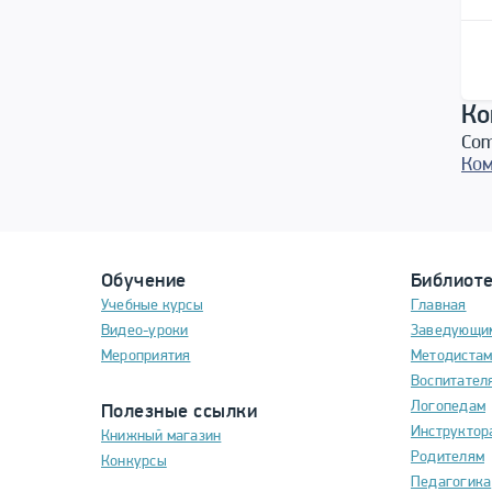
Ко
Com
Ком
Обучение
Библиот
Учебные курсы
Главная
Видео-уроки
Заведующи
Мероприятия
Методиста
Воспитател
Логопедам
Полезные ссылки
Инструктор
Книжный магазин
Родителям
Конкурсы
Педагогика