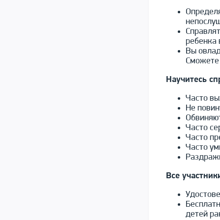
Определя
непослу
Справлят
ребенка 
Вы овлад
Сможете 
Научитесь сп
Часто вы
Не повин
Обвиняют
Часто се
Часто пр
Часто у
Раздражи
Все участник
Удостове
Бесплатн
детей ра