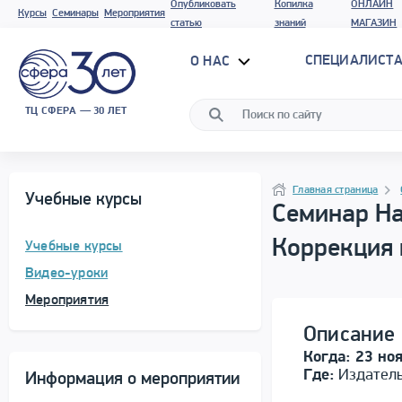
Опубликовать
Копилка
ОНЛАЙН
Курсы
Семинары
Мероприятия
статью
знаний
МАГАЗИН
СПЕЦИАЛИСТА
О НАС
ТЦ СФЕРА — 30 ЛЕТ
Программа материала
Навигация
Главная страница
Учебные курсы
Семинар На
Коррекция 
Учебные курсы
Видео-уроки
Мероприятия
Описание 
Когда: 23 но
Где:
Издательс
Информация о мероприятии