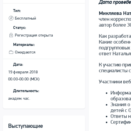
Дата проведен
Тип:
Микляева Нат
Бесплатный
член корресп
автор более 3
Статус:
Регистрация открыта
Как разработа
Какие особенн
Материалы:
подгрупповых 
Ожидаются
ответ Наталья
К участию при
Дата:
специалисты 
19 февраля 2018
00:00-00:00 (МСК)
Участники веб
Длительность:
Информац
образова
академ. час.
Знания о
детей с 
Ответы н
Сертифик
Выступающие