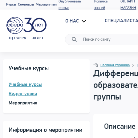
Опубликовать
Копилка
ОНЛАЙН
Курсы
Семинары
Мероприятия
статью
знаний
МАГАЗИН
СПЕЦИАЛИСТА
О НАС
ТЦ СФЕРА — 30 ЛЕТ
Программа материала
Навигация
Главная страница
Учебные курсы
Дифференц
образовате
Учебные курсы
Видео-уроки
группы
Мероприятия
Описание 
Информация о мероприятии