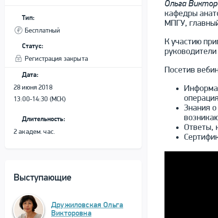
Ольга Виктор
кафедры анат
Тип:
МПГУ, главны
Бесплатный
К участию при
Статус:
руководители 
Регистрация закрыта
Посетив вебин
Дата:
28 июня 2018
Информац
операция
13:00-14:30 (МСК)
Знания о
возникаю
Длительность:
Ответы, 
2 академ. час.
Сертифик
Выступающие
Дружиловская Ольга
Викторовна