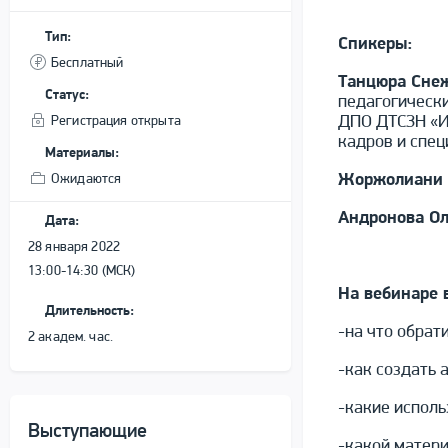
Тип:
Спикеры:
Бесплатный
Танцюра Сне
Статус:
педагогически
ДПО ДТСЗН «И
Регистрация открыта
кадров и спец
Материалы:
Жоржолиани 
Ожидаются
Андронова О
Дата:
28 января 2022
13:00-14:30 (МСК)
На вебинаре 
Длительность:
-на что обрат
2 академ. час.
-как создать 
-какие исполь
Выступающие
-какой матери