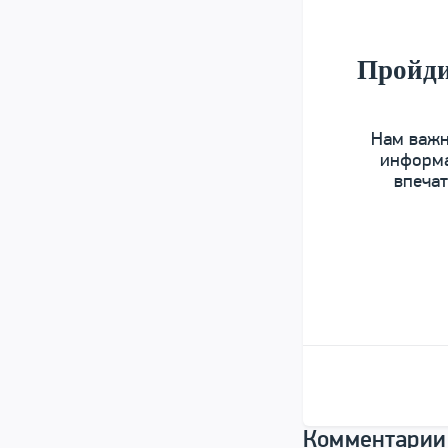
Пройди
Нам важн
информа
впечат
Комментарии