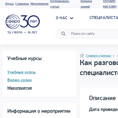
Опубликовать
Копилка
ОНЛАЙН
Курсы
Семинары
Мероприятия
статью
знаний
МАГАЗИН
СПЕЦИАЛИСТА
О НАС
ТЦ СФЕРА — 30 ЛЕТ
Программа материала
Навигация
Главная страница
Учебные курсы
Как разгов
специалист
Учебные курсы
Видео-уроки
Мероприятия
Описание 
Дата провед
Информация о мероприятии