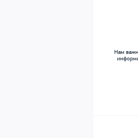
Нам важн
информа