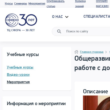
Опубликовать
Копилка
ОНЛАЙН
Курсы
Семинары
Мероприятия
статью
знаний
МАГАЗИН
СПЕЦИАЛИСТА
О НАС
ТЦ СФЕРА — 30 ЛЕТ
Программа материала
Навигация
Главная страница
Учебные курсы
Общеразви
работе с д
Учебные курсы
Видео-уроки
Мероприятия
Описание 
Информация о мероприятии