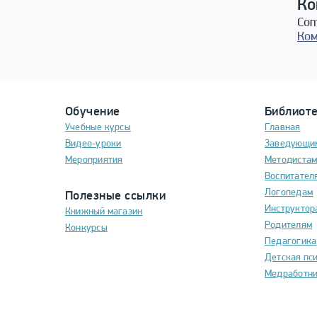
Ко
Com
Ком
Обучение
Библиот
Учебные курсы
Главная
Видео-уроки
Заведующи
Мероприятия
Методиста
Воспитател
Логопедам
Полезные ссылки
Инструктор
Книжный магазин
Родителям
Конкурсы
Педагогика
Детская пс
Медработн