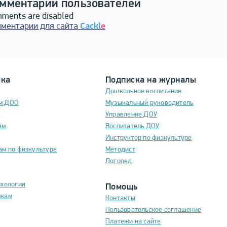
мментарии пользователей
ments are disabled
ментарии для сайта
Cackl
e
ека
Подписка на журналы
Дошкольное воспитание
м ДОО
Музыкальный руководитель
м
Управление ДОУ
ям
Воспитатель ДОУ
Инструктор по физкультуре
ам по физкультуре
Методист
Логопед
ихология
Помощь
икам
Контакты
Пользовательское соглашение
Платежи на сайте