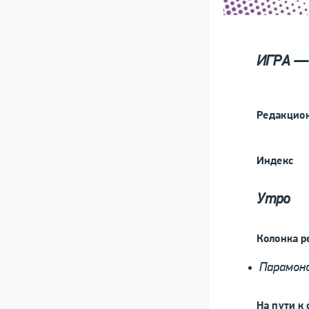
ИГРА —
Редакцио
Индекс
Утро
Колонка р
Парамон
На пути к