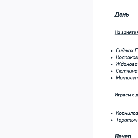
День
На занятия
Сиджах Г
Колпакова
Жданова
Сюткина 
Мотолен
Играем с 
Корнилова
Таратыно
Вечер