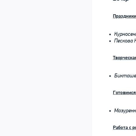
Праздник
Курносен
Пескова 
Творческа
Бикташе
Готовимся
Мазуренк
Работа с 