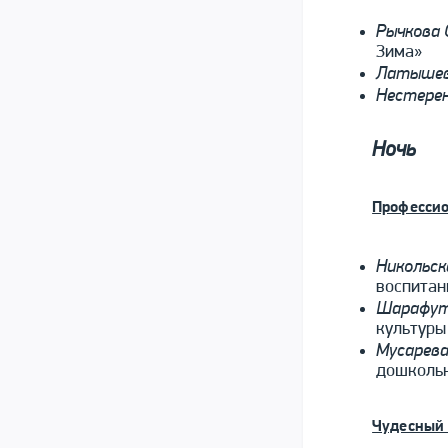
Рычкова 
Зима»
Латышев
Нестерен
Ночь
Профессио
Никольск
воспитан
Шарафутд
культуры
Мусарева
дошколь
Чудесный 