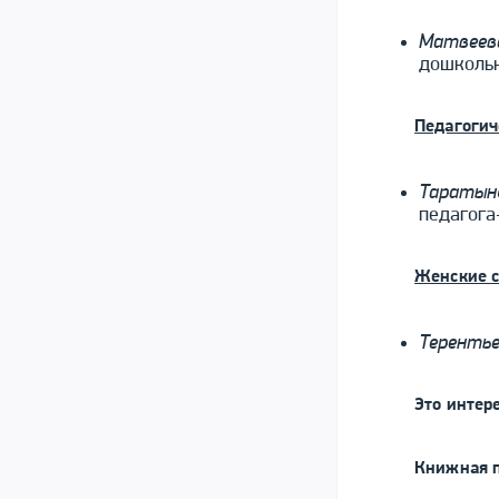
Матвеева
дошколь
Педагогич
Таратыно
педагога
Женские 
Терентье
Это интер
Книжная 