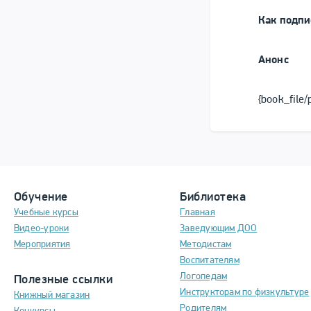
Как подпи
Анонс
{book_file/
Обучение
Библиотека
Учебные курсы
Главная
Видео-уроки
Заведующим ДОО
Мероприятия
Методистам
Воспитателям
Логопедам
Полезные ссылки
Инструкторам по физкультуре
Книжный магазин
Родителям