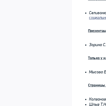
Селивоню
социальн
Презентац
Зорина С
Только у н
Мысова 
Страницы
Колганов
Шпыг Т.Н