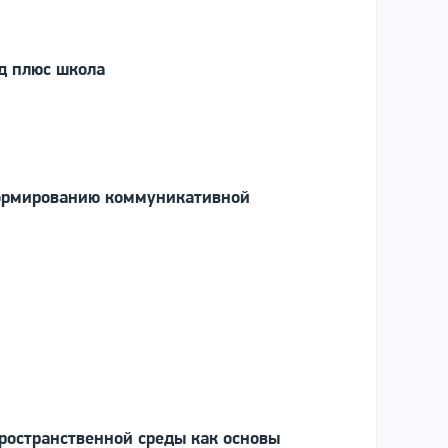
д плюс школа
формированию коммуникативной
остранственной среды как основы