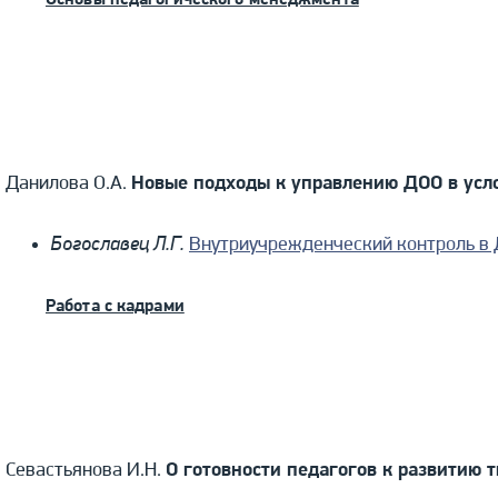
Основы педагогического менеджмента
Данилова О.А.
Новые подходы к управлению ДОО в усл
Богославец Л.Г.
Внутриучрежденческий контроль в
Работа с кадрами
Севастьянова И.Н.
О готовности педагогов к развитию 