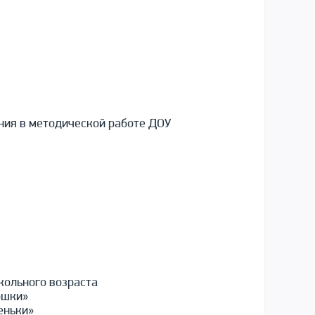
ния в методической работе ДОУ
кольного возраста
ошки»
еньки»