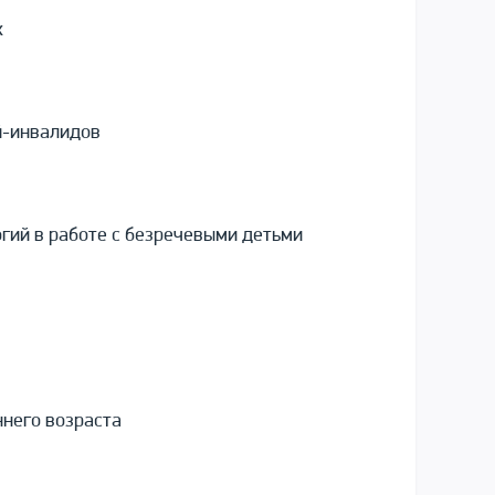
х
й-инвалидов
гий в работе с безречевыми детьми
ннего возраста