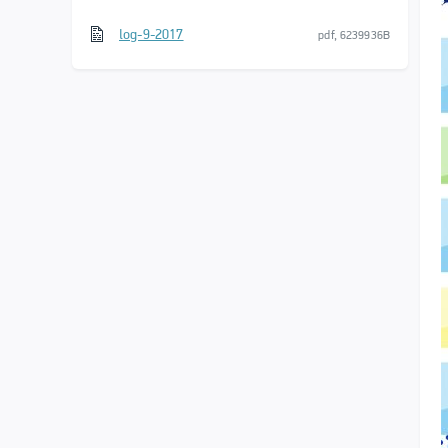
log-9-2017
pdf, 6239936B