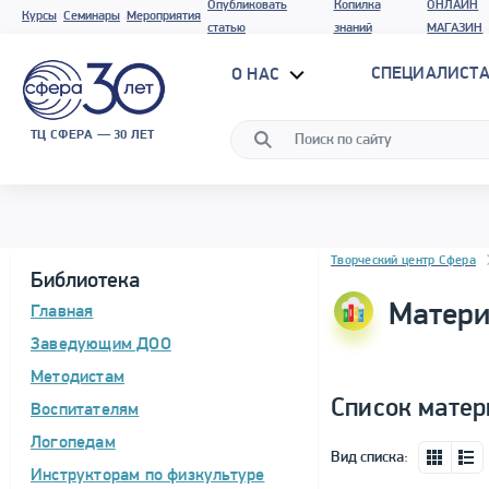
Опубликовать
Копилка
ОНЛАЙН
Курсы
Семинары
Мероприятия
статью
знаний
МАГАЗИН
СПЕЦИАЛИСТА
О НАС
ТЦ СФЕРА — 30 ЛЕТ
Блок новостей
Творческий центр Сфера
Библиотека
Матери
Главная
Заведующим ДОО
Методистам
Список матер
Воспитателям
Логопедам
Вид списка:
Инструкторам по физкультуре