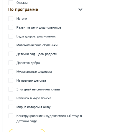
Отзывы
По программе
Истоки
Развитие речи дошкольников
Будь здоров, дошкольник
Математические ступеньки
Детский сад - дом радости
Дорогою добра
Музыкальные шедевры
На крыльях детства
Этих дней не смолкнет слава
Ребенок в мире поиска
Мир, в котором я живу
Конструирование и художественный труд в
детском саду