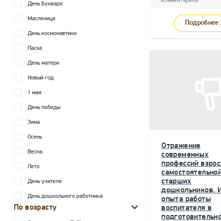
комментариев
День Букваря
Масленица
Подробнее
День космонавтики
Пасха
День матери
Новый год
1 мая
День победы
Зима
Осень
Отражение
Весна
современных
профессий взрос
Лето
самостоятельной
старших
День учителя
дошкольников. 
День дошкольного работника
опыта работы
По возрасту
воспитателя в
подготовительн