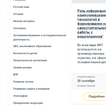
Рисование
Русский язык
Роль информаци
История
коммуникацион
технологий в
Мелкая моторика
формировании н
самостоятельно
Сенсорика
работы у
Экспериментирование и исследовательская
дошкольников"
деятельность
Во всем мире ИКТ
ОВЗ, инклюзивное образование
используется и в
Безопасность детей
производственных
отраслях, и в сфере
Патриотическое воспитание
познавательной дея
Своими руками
ВПР
опубликовано
30 сентября
Развитие логики
комментариев
Развиваем память и внимание
Этнография
Подробнее
Праздничная продукция