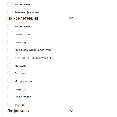
Управление
Татьяна Цветкова
По компетенции
Управление
Воспитатель
Логопед
Музыкальный руководитель
Инструктор по физкультуре
Методист
Психолог
Медработник
Родитель
Дефектолог
Учитель
По формату