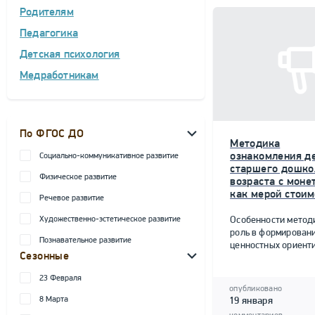
Родителям
Педагогика
Детская психология
Медработникам
По ФГОС ДО
Методика
ознакомления д
Социально-коммуникативное развитие
старшего дошко
Физическое развитие
возраста с моне
как мерой стоим
Речевое развитие
Художественно-эстетическое развитие
Особенности метод
роль в формирован
Познавательное развитие
ценностных ориент
Сезонные
23 Февраля
опубликовано
8 Марта
19 января