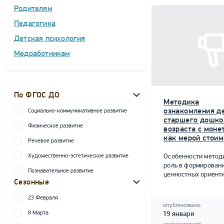
Родителям
Педагогика
Детская психология
Медработникам
По ФГОС ДО
Методика
ознакомления д
Социально-коммуникативное развитие
старшего дошко
Физическое развитие
возраста с моне
как мерой стоим
Речевое развитие
Художественно-эстетическое развитие
Особенности метод
роль в формирован
Познавательное развитие
ценностных ориент
Сезонные
23 Февраля
опубликовано
8 Марта
19 января