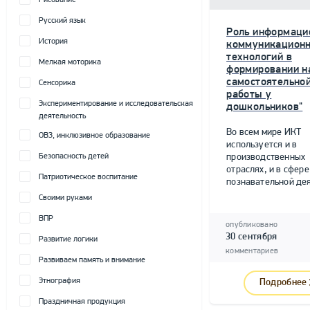
Рисование
Русский язык
Роль информаци
История
коммуникацион
технологий в
Мелкая моторика
формировании н
самостоятельно
Сенсорика
работы у
Экспериментирование и исследовательская
дошкольников"
деятельность
Во всем мире ИКТ
ОВЗ, инклюзивное образование
используется и в
Безопасность детей
производственных
отраслях, и в сфере
Патриотическое воспитание
познавательной дея
Своими руками
ВПР
опубликовано
30 сентября
Развитие логики
комментариев
Развиваем память и внимание
Этнография
Подробнее
Праздничная продукция