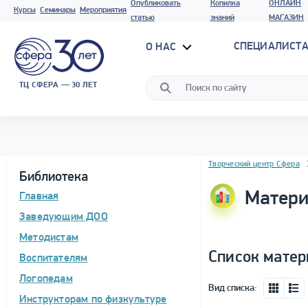
Опубликовать
Копилка
ОНЛАЙН
Курсы
Семинары
Мероприятия
статью
знаний
МАГАЗИН
СПЕЦИАЛИСТА
О НАС
ТЦ СФЕРА — 30 ЛЕТ
Блок новостей
Творческий центр Сфера
Библиотека
Матери
Главная
Заведующим ДОО
Методистам
Список матер
Воспитателям
Логопедам
Вид списка:
Инструкторам по физкультуре