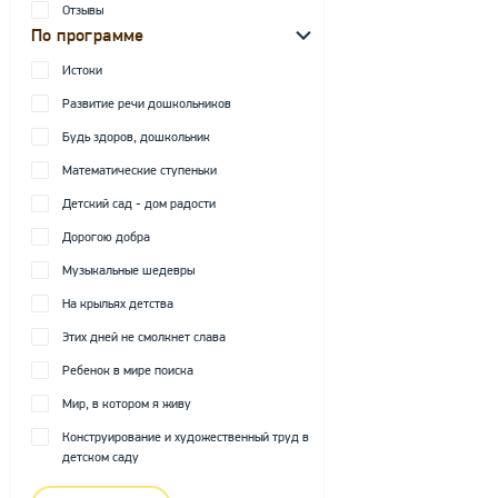
Отзывы
По программе
Истоки
Развитие речи дошкольников
Будь здоров, дошкольник
Математические ступеньки
Детский сад - дом радости
Дорогою добра
Музыкальные шедевры
На крыльях детства
Этих дней не смолкнет слава
Ребенок в мире поиска
Мир, в котором я живу
Конструирование и художественный труд в
детском саду