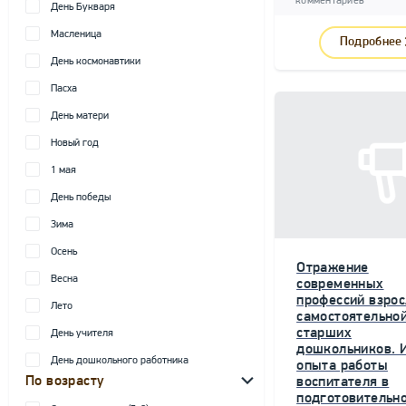
комментариев
День Букваря
Масленица
Подробнее
День космонавтики
Пасха
День матери
Новый год
1 мая
День победы
Зима
Осень
Отражение
Весна
современных
профессий взрос
Лето
самостоятельной
старших
День учителя
дошкольников. 
День дошкольного работника
опыта работы
По возрасту
воспитателя в
подготовительн