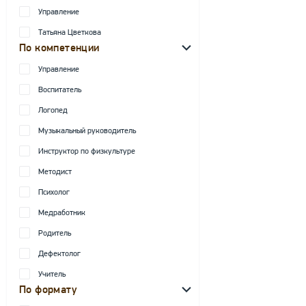
Управление
Татьяна Цветкова
По компетенции
Управление
Воспитатель
Логопед
Музыкальный руководитель
Инструктор по физкультуре
Методист
Психолог
Медработник
Родитель
Дефектолог
Учитель
По формату