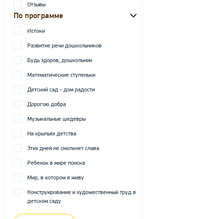
Отзывы
По программе
Истоки
Развитие речи дошкольников
Будь здоров, дошкольник
Математические ступеньки
Детский сад - дом радости
Дорогою добра
Музыкальные шедевры
На крыльях детства
Этих дней не смолкнет слава
Ребенок в мире поиска
Мир, в котором я живу
Конструирование и художественный труд в
детском саду