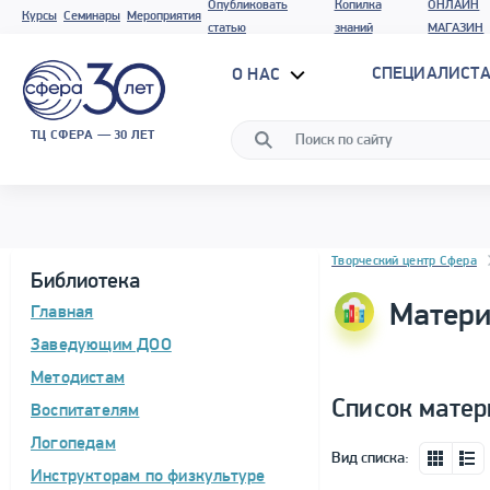
Опубликовать
Копилка
ОНЛАЙН
Курсы
Семинары
Мероприятия
статью
знаний
МАГАЗИН
СПЕЦИАЛИСТА
О НАС
ТЦ СФЕРА — 30 ЛЕТ
Блок новостей
Творческий центр Сфера
Библиотека
Матери
Главная
Заведующим ДОО
Методистам
Список матер
Воспитателям
Логопедам
Вид списка:
Инструкторам по физкультуре