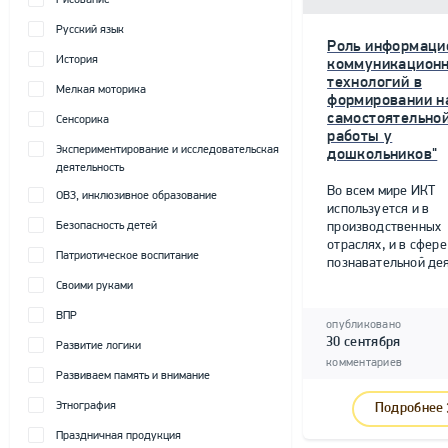
Рисование
Русский язык
Роль информаци
История
коммуникацион
технологий в
Мелкая моторика
формировании н
самостоятельно
Сенсорика
работы у
Экспериментирование и исследовательская
дошкольников"
деятельность
Во всем мире ИКТ
ОВЗ, инклюзивное образование
используется и в
Безопасность детей
производственных
отраслях, и в сфере
Патриотическое воспитание
познавательной дея
Своими руками
ВПР
опубликовано
30 сентября
Развитие логики
комментариев
Развиваем память и внимание
Этнография
Подробнее
Праздничная продукция