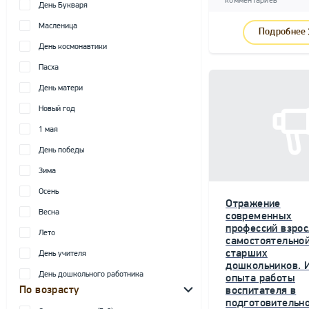
комментариев
День Букваря
Масленица
Подробнее
День космонавтики
Пасха
День матери
Новый год
1 мая
День победы
Зима
Осень
Отражение
Весна
современных
профессий взрос
Лето
самостоятельной
старших
День учителя
дошкольников. 
День дошкольного работника
опыта работы
По возрасту
воспитателя в
подготовительн