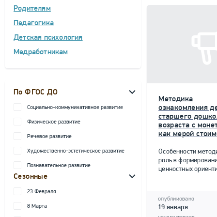
Родителям
Педагогика
Детская психология
Медработникам
По ФГОС ДО
Методика
ознакомления д
Социально-коммуникативное развитие
старшего дошко
Физическое развитие
возраста с моне
как мерой стоим
Речевое развитие
Художественно-эстетическое развитие
Особенности метод
роль в формирован
Познавательное развитие
ценностных ориент
Сезонные
23 Февраля
опубликовано
8 Марта
19 января