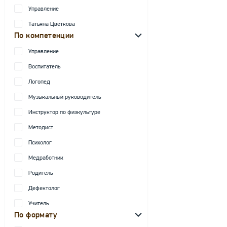
Управление
Татьяна Цветкова
По компетенции
Управление
Воспитатель
Логопед
Музыкальный руководитель
Инструктор по физкультуре
Методист
Психолог
Медработник
Родитель
Дефектолог
Учитель
По формату