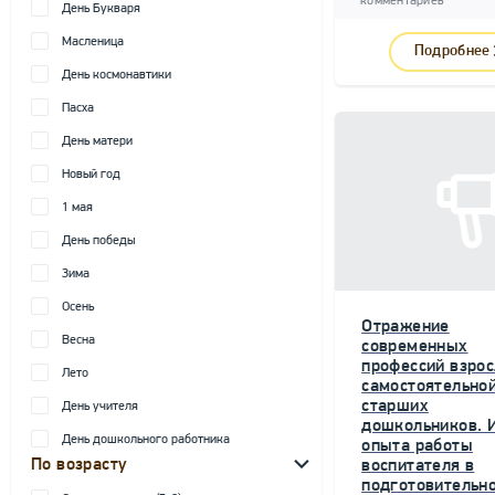
комментариев
День Букваря
Масленица
Подробнее
День космонавтики
Пасха
День матери
Новый год
1 мая
День победы
Зима
Осень
Отражение
Весна
современных
профессий взрос
Лето
самостоятельной
старших
День учителя
дошкольников. 
День дошкольного работника
опыта работы
По возрасту
воспитателя в
подготовительн