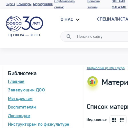
Опубликовать
Копилка
ОНЛАЙН
Курсы
Семинары
Мероприятия
статью
знаний
МАГАЗИН
СПЕЦИАЛИСТА
О НАС
ТЦ СФЕРА — 30 ЛЕТ
Блок новостей
Творческий центр Сфера
Библиотека
Матери
Главная
Заведующим ДОО
Методистам
Список матер
Воспитателям
Логопедам
Вид списка:
Инструкторам по физкультуре