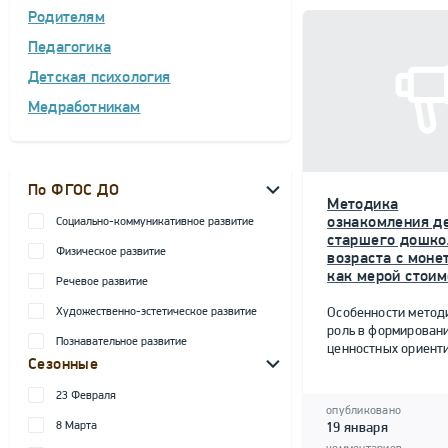
Родителям
Педагогика
Детская психология
Медработникам
По ФГОС ДО
Методика
ознакомления д
Социально-коммуникативное развитие
старшего дошко
Физическое развитие
возраста с моне
как мерой стоим
Речевое развитие
Художественно-эстетическое развитие
Особенности метод
роль в формирован
Познавательное развитие
ценностных ориент
Сезонные
23 Февраля
опубликовано
8 Марта
19 января