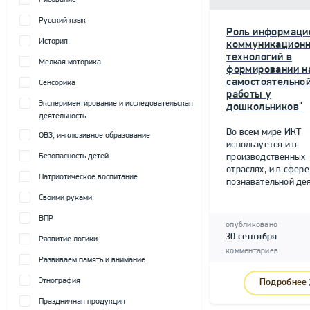
Рисование
Русский язык
Роль информаци
История
коммуникацион
технологий в
Мелкая моторика
формировании н
самостоятельно
Сенсорика
работы у
Экспериментирование и исследовательская
дошкольников"
деятельность
Во всем мире ИКТ
ОВЗ, инклюзивное образование
используется и в
Безопасность детей
производственных
отраслях, и в сфере
Патриотическое воспитание
познавательной дея
Своими руками
ВПР
опубликовано
30 сентября
Развитие логики
комментариев
Развиваем память и внимание
Этнография
Подробнее
Праздничная продукция