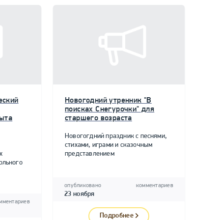
еский
Новогодний утренник "В
поисках Снегурочки" для
пыта
старшего возраста
Новогогдний праздник с песнями,
стихами, играми и сказочным
х
представлением
ольного
опубликовано
комментариев
23 ноября
мментариев
Подробнее