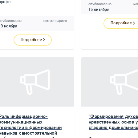
профес..
опубликовано
ко
15 октября
опубликовано
комментариев
Подробнее
19 ноября
Подробнее
Роль информационно-
"Формирования духов
коммуникационных
нравственных основ у
технологий в формировании
старших дошкольнико
навыков самостоятельной