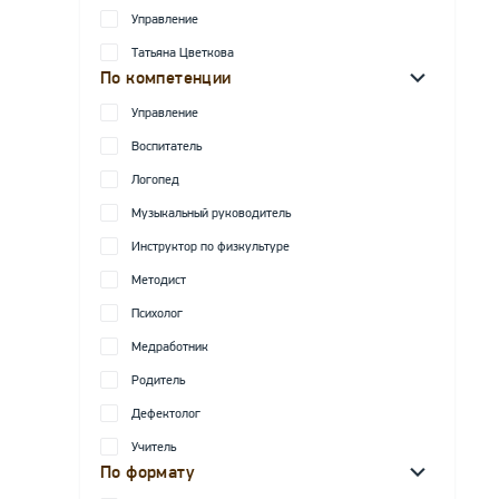
Управление
Татьяна Цветкова
По компетенции
Управление
Воспитатель
Логопед
Музыкальный руководитель
Инструктор по физкультуре
Методист
Психолог
Медработник
Родитель
Дефектолог
Учитель
По формату