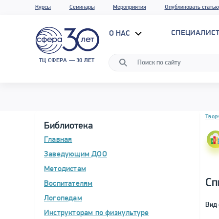
Курсы
Семинары
Мероприятия
Опубликовать статью
СПЕЦИАЛИС
О НАС
ТЦ СФЕРА — 30 ЛЕТ
Блок 
Твор
Библиотека
Главная
Заведующим ДОО
Методистам
Сп
Воспитателям
Логопедам
Вид 
Инструкторам по физкультуре