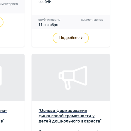
особ�..
мментариев
опубликовано
комментариев
11 октября
Подробнее
но-
"Основа формирования
финансовой грамотности у
в"
детей дошкольного возраста"