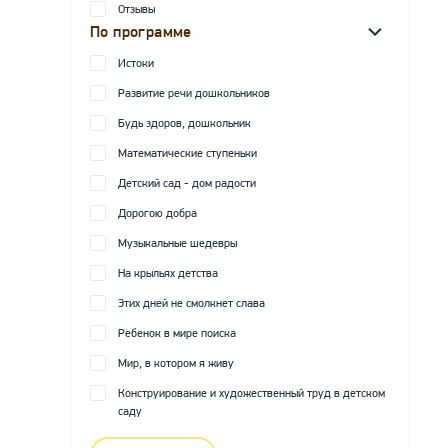
Отзывы
По программе
Истоки
Развитие речи дошкольников
Будь здоров, дошкольник
Математические ступеньки
Детский сад - дом радости
Дорогою добра
Музыкальные шедевры
На крыльях детства
Этих дней не смолкнет слава
Ребенок в мире поиска
Мир, в котором я живу
Конструирование и художественный труд в детском
саду