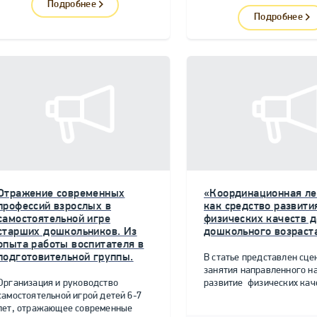
Подробнее
Подробнее
Отражение современных
«Координационная ле
профессий взрослых в
как средство развити
самостоятельной игре
физических качеств д
старших дошкольников. Из
дошкольного возраст
опыта работы воспитателя в
подготовительной группы.
В статье представлен сце
занятия направленного н
Организация и руководство
развитие физических качес
самостоятельной игрой детей 6-7
лет, отражающее современные