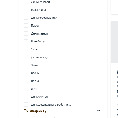
День Букваря
Масленица
День космонавтики
Пасха
День матери
Новый год
1 мая
День победы
Зима
Осень
Весна
Лето
День учителя
День дошкольного работника
По возрасту