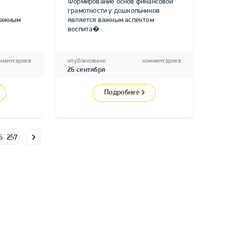
Формирование основ финансовой
грамотности у дошкольников
важным
является важным аспектом
воспита�..
мментариев
опубликовано
комментариев
26 сентября
Подробнее
6
257