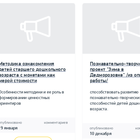
Методика ознакомления
Познавательно-творч
детей старшего дошкольного
проект "Зима в
возраста с монетами как
Дедморозовке" /из о
мерой стоимости
работы/
Особенности методики и ее роль в
способствовать развитию
формировании ценностных
познавательно-творчески
ориентиров
способностей детей дошк
возраста.
опубликовано
комментариев
19 января
опубликовано
ко
10 декабря