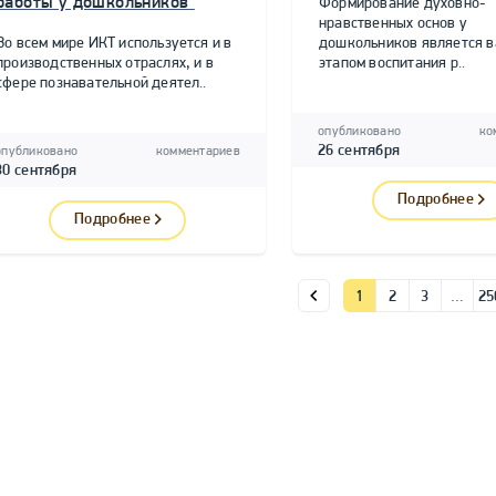
работы у дошкольников"
Формирование духовно-
нравственных основ у
Во всем мире ИКТ используется и в
дошкольников является 
производственных отраслях, и в
этапом воспитания р..
сфере познавательной деятел..
опубликовано
ко
26 сентября
опубликовано
комментариев
30 сентября
Подробнее
Подробнее
1
2
3
…
25