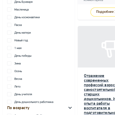
комментариев
День Букваря
Масленица
Подробнее
День космонавтики
Пасха
День матери
Новый год
1 мая
День победы
Зима
Осень
Отражение
Весна
современных
профессий взрос
Лето
самостоятельной
старших
День учителя
дошкольников. 
День дошкольного работника
опыта работы
По возрасту
воспитателя в
подготовительн