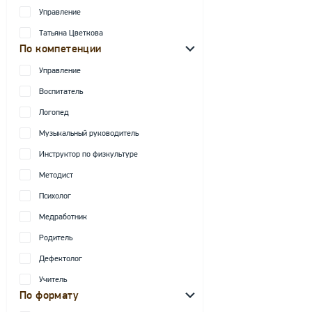
Управление
Татьяна Цветкова
По компетенции
Управление
Воспитатель
Логопед
Музыкальный руководитель
Инструктор по физкультуре
Методист
Психолог
Медработник
Родитель
Дефектолог
Учитель
По формату