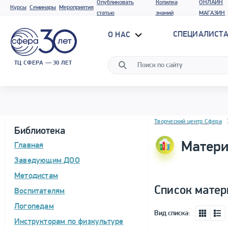
Опубликовать
Копилка
ОНЛАЙН
Курсы
Семинары
Мероприятия
статью
знаний
МАГАЗИН
СПЕЦИАЛИСТА
О НАС
ТЦ СФЕРА — 30 ЛЕТ
Блок новостей
Творческий центр Сфера
Библиотека
Матери
Главная
Заведующим ДОО
Методистам
Список матер
Воспитателям
Логопедам
Вид списка:
Инструкторам по физкультуре