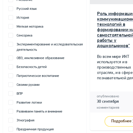
Рисование
Русский язык
Роль информаци
История
коммуникацион
технологий в
Мелкая моторика
формировании н
самостоятельно
Сенсорика
работы у
Экспериментирование и исследовательская
дошкольников"
деятельность
Во всем мире ИКТ
ОВЗ, инклюзивное образование
используется и в
Безопасность детей
производственных
отраслях, и в сфере
Патриотическое воспитание
познавательной дея
Своими руками
ВПР
опубликовано
30 сентября
Развитие логики
комментариев
Развиваем память и внимание
Этнография
Подробнее
Праздничная продукция