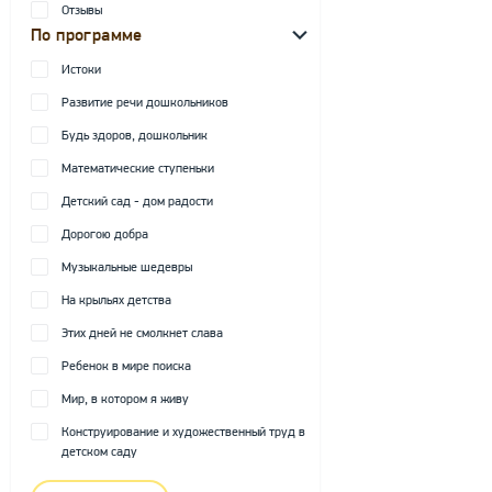
Отзывы
По программе
Истоки
Развитие речи дошкольников
Будь здоров, дошкольник
Математические ступеньки
Детский сад - дом радости
Дорогою добра
Музыкальные шедевры
На крыльях детства
Этих дней не смолкнет слава
Ребенок в мире поиска
Мир, в котором я живу
Конструирование и художественный труд в
детском саду