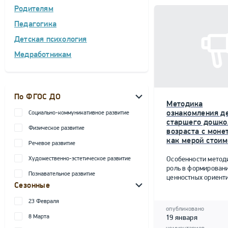
Родителям
Педагогика
Детская психология
Медработникам
По ФГОС ДО
Методика
ознакомления д
Социально-коммуникативное развитие
старшего дошко
Физическое развитие
возраста с моне
как мерой стоим
Речевое развитие
Художественно-эстетическое развитие
Особенности метод
роль в формирован
Познавательное развитие
ценностных ориент
Сезонные
23 Февраля
опубликовано
8 Марта
19 января