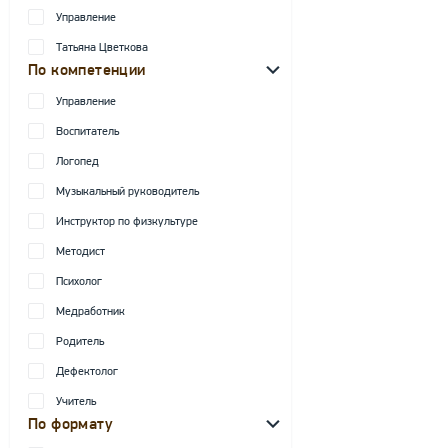
Управление
Татьяна Цветкова
По компетенции
Управление
Воспитатель
Логопед
Музыкальный руководитель
Инструктор по физкультуре
Методист
Психолог
Медработник
Родитель
Дефектолог
Учитель
По формату