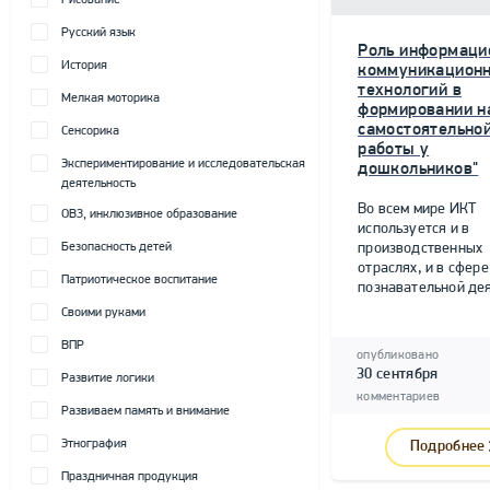
Рисование
Русский язык
Роль информаци
История
коммуникацион
технологий в
Мелкая моторика
формировании н
самостоятельно
Сенсорика
работы у
Экспериментирование и исследовательская
дошкольников"
деятельность
Во всем мире ИКТ
ОВЗ, инклюзивное образование
используется и в
Безопасность детей
производственных
отраслях, и в сфере
Патриотическое воспитание
познавательной дея
Своими руками
ВПР
опубликовано
30 сентября
Развитие логики
комментариев
Развиваем память и внимание
Этнография
Подробнее
Праздничная продукция