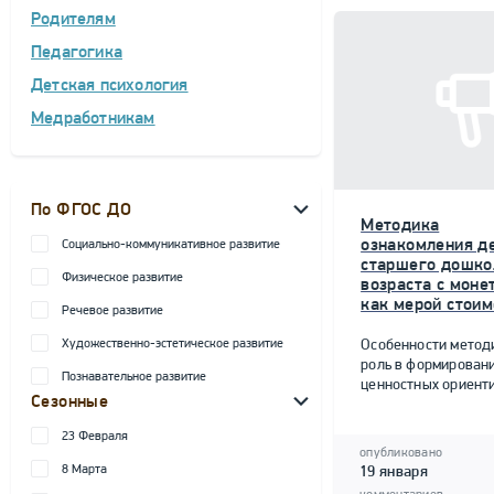
Родителям
Педагогика
Детская психология
Медработникам
По ФГОС ДО
Методика
ознакомления д
Социально-коммуникативное развитие
старшего дошко
Физическое развитие
возраста с моне
как мерой стоим
Речевое развитие
Художественно-эстетическое развитие
Особенности метод
роль в формирован
Познавательное развитие
ценностных ориент
Сезонные
23 Февраля
опубликовано
8 Марта
19 января