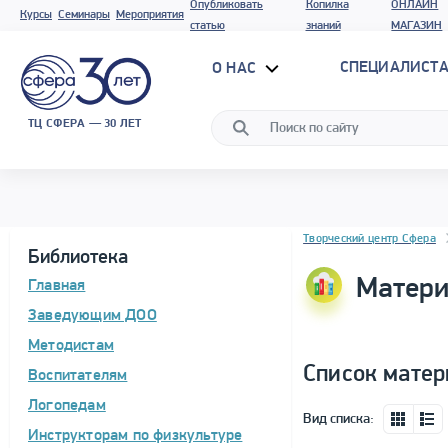
Опубликовать
Копилка
ОНЛАЙН
Курсы
Семинары
Мероприятия
статью
знаний
МАГАЗИН
СПЕЦИАЛИСТА
О НАС
ТЦ СФЕРА — 30 ЛЕТ
Блок новостей
Творческий центр Сфера
Библиотека
Матери
Главная
Заведующим ДОО
Методистам
Список матер
Воспитателям
Логопедам
Вид списка:
Инструкторам по физкультуре