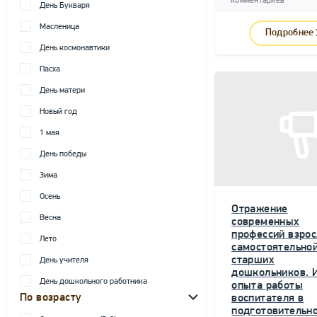
комментариев
День Букваря
Масленица
Подробнее
День космонавтики
Пасха
День матери
Новый год
1 мая
День победы
Зима
Осень
Отражение
Весна
современных
профессий взрос
Лето
самостоятельной
старших
День учителя
дошкольников. 
День дошкольного работника
опыта работы
По возрасту
воспитателя в
подготовительн