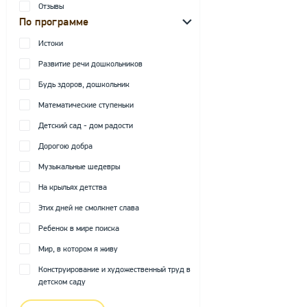
Отзывы
По программе
Истоки
Развитие речи дошкольников
Будь здоров, дошкольник
Математические ступеньки
Детский сад - дом радости
Дорогою добра
Музыкальные шедевры
На крыльях детства
Этих дней не смолкнет слава
Ребенок в мире поиска
Мир, в котором я живу
Конструирование и художественный труд в
детском саду