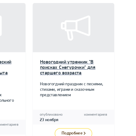
еский
Новогодний утренник "В
поисках Снегурочки" для
пыта
старшего возраста
Новогогдний праздник с песнями,
стихами, играми и сказочным
х
представлением
ольного
опубликовано
комментариев
23 ноября
мментариев
Подробнее