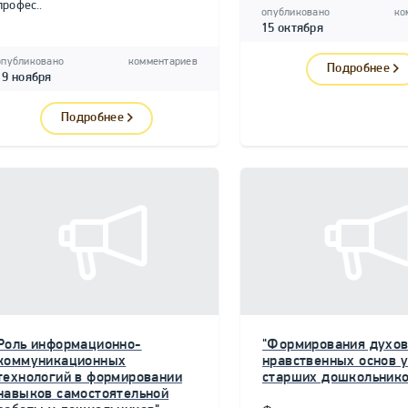
профес..
опубликовано
ко
15 октября
опубликовано
комментариев
Подробнее
19 ноября
Подробнее
Роль информационно-
"Формирования духов
коммуникационных
нравственных основ у
технологий в формировании
старших дошкольнико
навыков самостоятельной