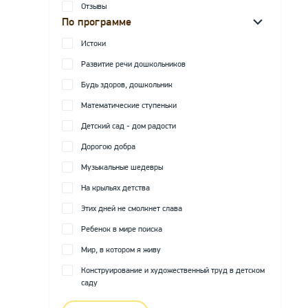
Отзывы
По программе
Истоки
Развитие речи дошкольников
Будь здоров, дошкольник
Математические ступеньки
Детский сад - дом радости
Дорогою добра
Музыкальные шедевры
На крыльях детства
Этих дней не смолкнет слава
Ребенок в мире поиска
Мир, в котором я живу
Конструирование и художественный труд в детском
саду