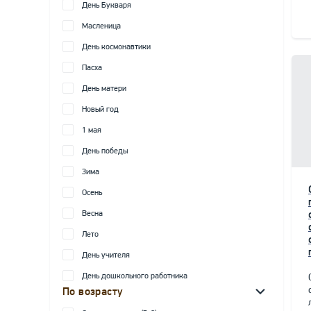
День Букваря
Масленица
День космонавтики
Пасха
День матери
Новый год
1 мая
День победы
Зима
Осень
Весна
Лето
День учителя
День дошкольного работника
По возрасту