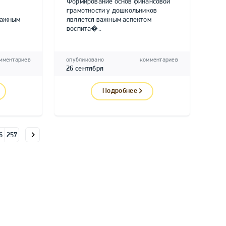
Формирование основ финансовой
грамотности у дошкольников
важным
является важным аспектом
воспита�..
мментариев
опубликовано
комментариев
26 сентября
Подробнее
6
257