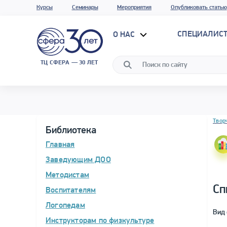
Курсы
Семинары
Мероприятия
Опубликовать статью
СПЕЦИАЛИС
О НАС
ТЦ СФЕРА — 30 ЛЕТ
Блок 
Твор
Библиотека
Главная
Заведующим ДОО
Методистам
Сп
Воспитателям
Логопедам
Вид 
Инструкторам по физкультуре