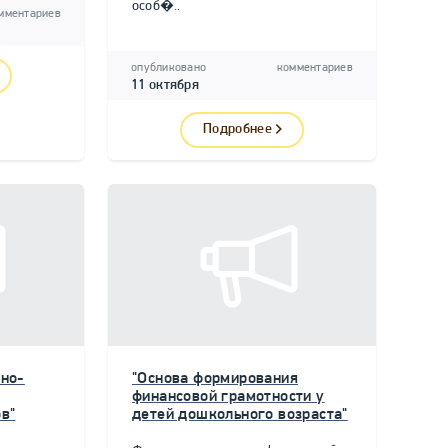
особ�..
мментариев
опубликовано
комментариев
11 октября
Подробнее
но-
"Основа формирования
финансовой грамотности у
в"
детей дошкольного возраста"