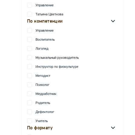
Управление
Татьяна Цветкова
По компетенции
Управление
Воспитатель
Логопед
Музыкальный руководитель
Инструктор по физкультуре
Методист
Психолог
Медработник
Родитель
Дефектолог
Учитель
По формату