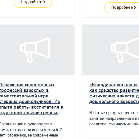
Подробнее
Подробнее
Отражение современных
«Координационная ле
профессий взрослых в
как средство развити
самостоятельной игре
физических качеств д
старших дошкольников. Из
дошкольного возраст
опыта работы воспитателя в
подготовительной группы.
В статье представлен сце
занятия направленного н
Организация и руководство
развитие физических качес
самостоятельной игрой детей 6-7
лет, отражающее современные