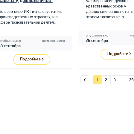
работы у дошкольников"
Формирование духовно-
нравственных основ у
Во всем мире ИКТ используется и в
дошкольников является 
производственных отраслях, и в
этапом воспитания р..
сфере познавательной деятел..
опубликовано
ко
26 сентября
опубликовано
комментариев
30 сентября
Подробнее
Подробнее
1
2
3
…
25