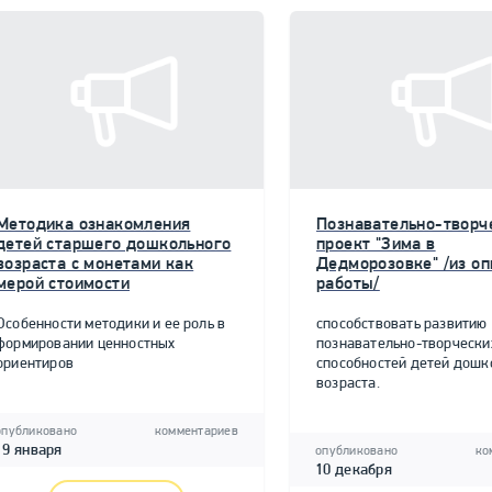
Методика ознакомления
Познавательно-творч
детей старшего дошкольного
проект "Зима в
возраста с монетами как
Дедморозовке" /из о
мерой стоимости
работы/
Особенности методики и ее роль в
способствовать развитию
формировании ценностных
познавательно-творчески
ориентиров
способностей детей дошк
возраста.
опубликовано
комментариев
19 января
опубликовано
ко
10 декабря