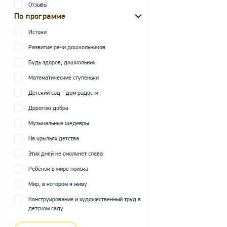
Отзывы
По программе
Истоки
Развитие речи дошкольников
Будь здоров, дошкольник
Математические ступеньки
Детский сад - дом радости
Дорогою добра
Музыкальные шедевры
На крыльях детства
Этих дней не смолкнет слава
Ребенок в мире поиска
Мир, в котором я живу
Конструирование и художественный труд в
детском саду