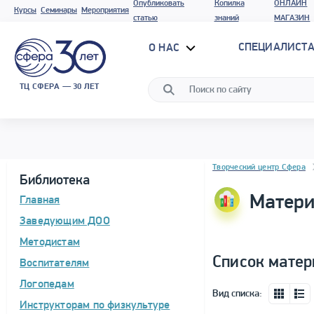
Опубликовать
Копилка
ОНЛАЙН
Курсы
Семинары
Мероприятия
статью
знаний
МАГАЗИН
СПЕЦИАЛИСТА
О НАС
ТЦ СФЕРА — 30 ЛЕТ
Блок новостей
Творческий центр Сфера
Библиотека
Матери
Главная
Заведующим ДОО
Методистам
Список матер
Воспитателям
Логопедам
Вид списка:
Инструкторам по физкультуре