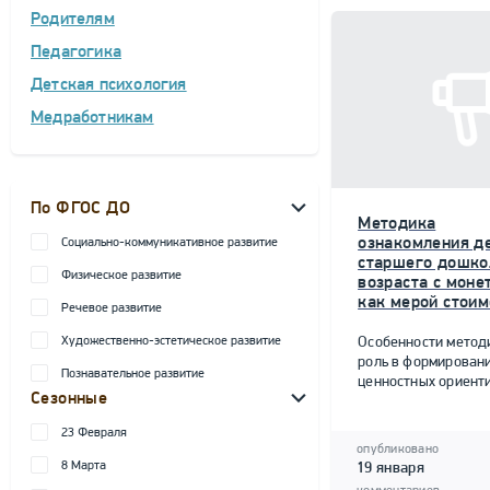
Родителям
Педагогика
Детская психология
Медработникам
По ФГОС ДО
Методика
ознакомления д
Социально-коммуникативное развитие
старшего дошко
Физическое развитие
возраста с моне
как мерой стоим
Речевое развитие
Художественно-эстетическое развитие
Особенности метод
роль в формирован
Познавательное развитие
ценностных ориент
Сезонные
23 Февраля
опубликовано
8 Марта
19 января