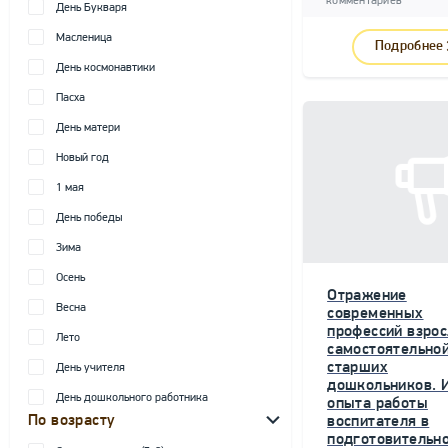
комментариев
День Букваря
Масленица
Подробнее
День космонавтики
Пасха
День матери
Новый год
1 мая
День победы
Зима
Осень
Отражение
Весна
современных
профессий взрос
Лето
самостоятельной
старших
День учителя
дошкольников. 
День дошкольного работника
опыта работы
По возрасту
воспитателя в
подготовительн