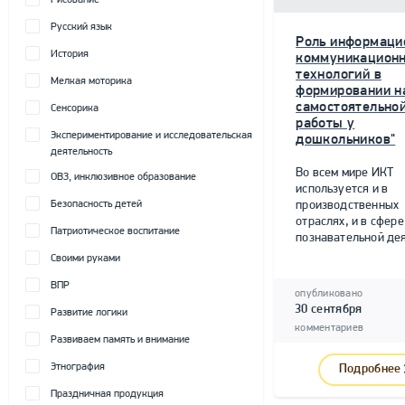
Рисование
Русский язык
Роль информаци
История
коммуникацион
технологий в
Мелкая моторика
формировании н
самостоятельно
Сенсорика
работы у
Экспериментирование и исследовательская
дошкольников"
деятельность
Во всем мире ИКТ
ОВЗ, инклюзивное образование
используется и в
Безопасность детей
производственных
отраслях, и в сфере
Патриотическое воспитание
познавательной дея
Своими руками
ВПР
опубликовано
30 сентября
Развитие логики
комментариев
Развиваем память и внимание
Этнография
Подробнее
Праздничная продукция