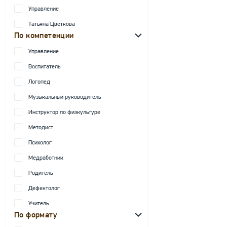
Управление
Татьяна Цветкова
По компетенции
Управление
Воспитатель
Логопед
Музыкальный руководитель
Инструктор по физкультуре
Методист
Психолог
Медработник
Родитель
Дефектолог
Учитель
По формату