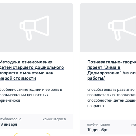
Методика ознакомления
Познавательно-творч
детей старшего дошкольного
проект "Зима в
возраста с монетами как
Дедморозовке" /из о
мерой стоимости
работы/
Особенности методики и ее роль в
способствовать развитию
формировании ценностных
познавательно-творчески
ориентиров
способностей детей дошк
возраста.
опубликовано
комментариев
19 января
опубликовано
ко
10 декабря