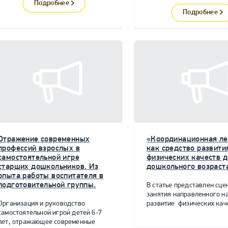
Подробнее
Подробнее
Отражение современных
«Координационная ле
профессий взрослых в
как средство развити
самостоятельной игре
физических качеств д
старших дошкольников. Из
дошкольного возраст
опыта работы воспитателя в
подготовительной группы.
В статье представлен сце
занятия направленного н
Организация и руководство
развитие физических качес
самостоятельной игрой детей 6-7
лет, отражающее современные