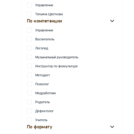
Управление
Татьяна Цветкова
По компетенции
Управление
Воспитатель
Логопед
Музыкальный руководитель
Инструктор по физкультуре
Методист
Психолог
Медработник
Родитель
Дефектолог
Учитель
По формату