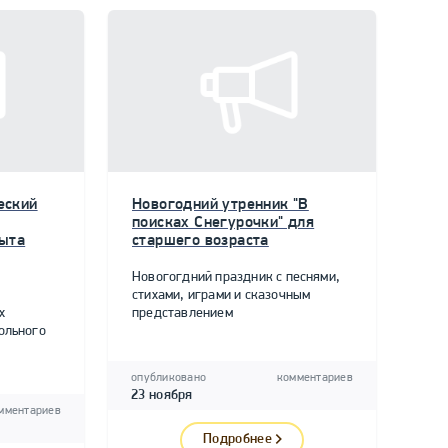
еский
Новогодний утренник "В
поисках Снегурочки" для
пыта
старшего возраста
Новогогдний праздник с песнями,
стихами, играми и сказочным
х
представлением
ольного
опубликовано
комментариев
23 ноября
мментариев
Подробнее