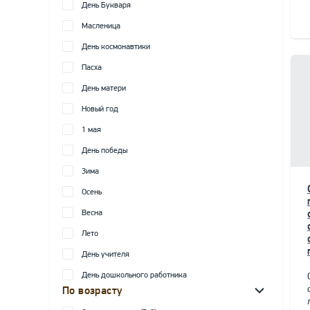
День Букваря
Масленица
День космонавтики
Пасха
День матери
Новый год
1 мая
День победы
Зима
Осень
Весна
Лето
День учителя
День дошкольного работника
По возрасту