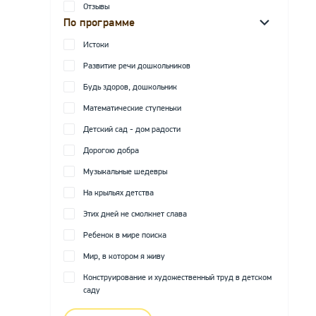
Отзывы
По программе
Истоки
Развитие речи дошкольников
Будь здоров, дошкольник
Математические ступеньки
Детский сад - дом радости
Дорогою добра
Музыкальные шедевры
На крыльях детства
Этих дней не смолкнет слава
Ребенок в мире поиска
Мир, в котором я живу
Конструирование и художественный труд в детском
саду