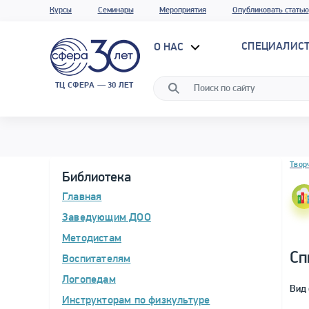
Курсы
Семинары
Мероприятия
Опубликовать статью
СПЕЦИАЛИС
О НАС
ТЦ СФЕРА — 30 ЛЕТ
Блок 
Твор
Библиотека
Главная
Заведующим ДОО
Методистам
Сп
Воспитателям
Логопедам
Вид 
Инструкторам по физкультуре