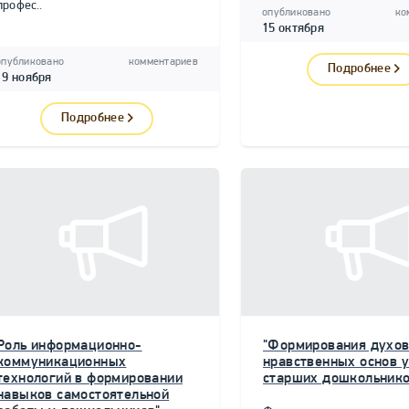
профес..
опубликовано
ко
15 октября
опубликовано
комментариев
Подробнее
19 ноября
Подробнее
Роль информационно-
"Формирования духов
коммуникационных
нравственных основ у
технологий в формировании
старших дошкольнико
навыков самостоятельной