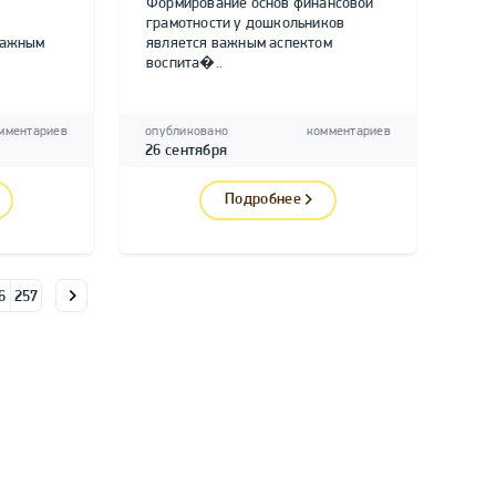
Формирование основ финансовой
грамотности у дошкольников
важным
является важным аспектом
воспита�..
мментариев
опубликовано
комментариев
26 сентября
Подробнее
6
257