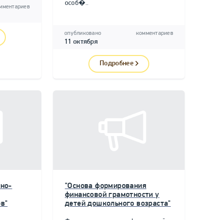
особ�..
мментариев
опубликовано
комментариев
11 октября
Подробнее
но-
"Основа формирования
финансовой грамотности у
в"
детей дошкольного возраста"