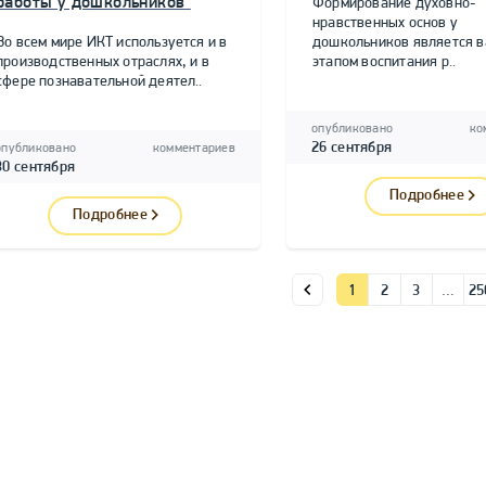
работы у дошкольников"
Формирование духовно-
нравственных основ у
Во всем мире ИКТ используется и в
дошкольников является 
производственных отраслях, и в
этапом воспитания р..
сфере познавательной деятел..
опубликовано
ко
26 сентября
опубликовано
комментариев
30 сентября
Подробнее
Подробнее
1
2
3
…
25