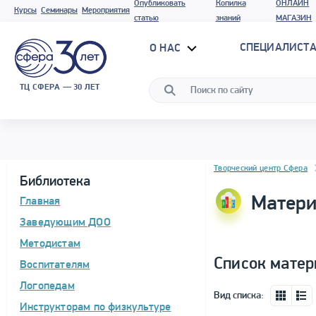
Опубликовать
Копилка
ОНЛАЙН
Курсы
Семинары
Мероприятия
статью
знаний
МАГАЗИН
СПЕЦИАЛИСТА
О НАС
ТЦ СФЕРА — 30 ЛЕТ
Блок новостей
Творческий центр Сфера
Библиотека
Матери
Главная
Заведующим ДОО
Методистам
Список матер
Воспитателям
Логопедам
Вид списка:
Инструкторам по физкультуре