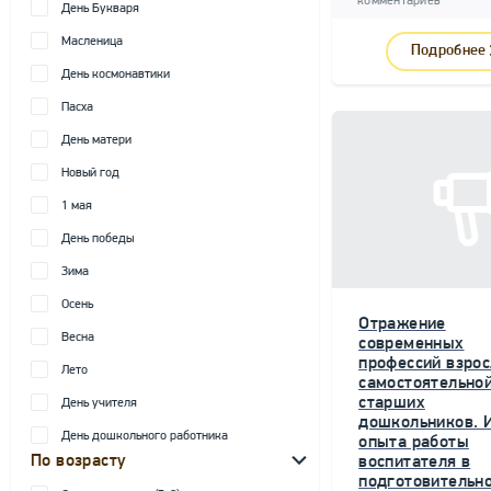
комментариев
День Букваря
Масленица
Подробнее
День космонавтики
Пасха
День матери
Новый год
1 мая
День победы
Зима
Осень
Отражение
Весна
современных
профессий взрос
Лето
самостоятельной
старших
День учителя
дошкольников. 
День дошкольного работника
опыта работы
По возрасту
воспитателя в
подготовительн