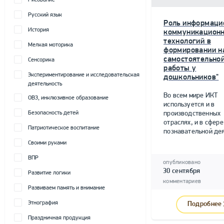
Рисование
Русский язык
Роль информаци
История
коммуникацион
технологий в
Мелкая моторика
формировании н
самостоятельно
Сенсорика
работы у
Экспериментирование и исследовательская
дошкольников"
деятельность
Во всем мире ИКТ
ОВЗ, инклюзивное образование
используется и в
Безопасность детей
производственных
отраслях, и в сфере
Патриотическое воспитание
познавательной дея
Своими руками
ВПР
опубликовано
30 сентября
Развитие логики
комментариев
Развиваем память и внимание
Этнография
Подробнее
Праздничная продукция