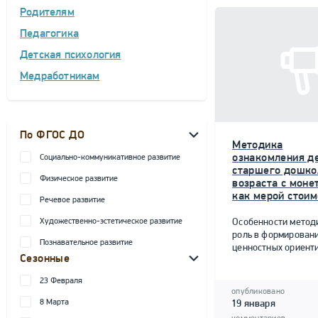
Родителям
Педагогика
Детская психология
Медработникам
По ФГОС ДО
Методика
ознакомления д
Социально-коммуникативное развитие
старшего дошко
Физическое развитие
возраста с моне
как мерой стоим
Речевое развитие
Художественно-эстетическое развитие
Особенности метод
роль в формирован
Познавательное развитие
ценностных ориент
Сезонные
23 Февраля
опубликовано
8 Марта
19 января