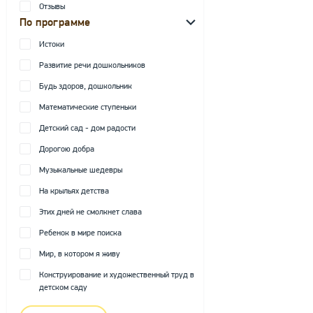
Отзывы
По программе
Истоки
Развитие речи дошкольников
Будь здоров, дошкольник
Математические ступеньки
Детский сад - дом радости
Дорогою добра
Музыкальные шедевры
На крыльях детства
Этих дней не смолкнет слава
Ребенок в мире поиска
Мир, в котором я живу
Конструирование и художественный труд в
детском саду