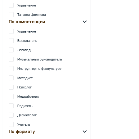
Управление
Татьяна Цветкова
По компетенции
Управление
Воспитатель
Логопед
Музыкальный руководитель
Инструктор по физкультуре
Методист
Психолог
Медработник
Родитель
Дефектолог
Учитель
По формату