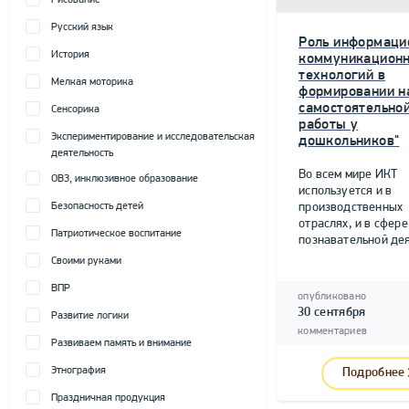
Рисование
Русский язык
Роль информаци
История
коммуникацион
технологий в
Мелкая моторика
формировании н
самостоятельно
Сенсорика
работы у
Экспериментирование и исследовательская
дошкольников"
деятельность
Во всем мире ИКТ
ОВЗ, инклюзивное образование
используется и в
Безопасность детей
производственных
отраслях, и в сфере
Патриотическое воспитание
познавательной дея
Своими руками
ВПР
опубликовано
30 сентября
Развитие логики
комментариев
Развиваем память и внимание
Этнография
Подробнее
Праздничная продукция