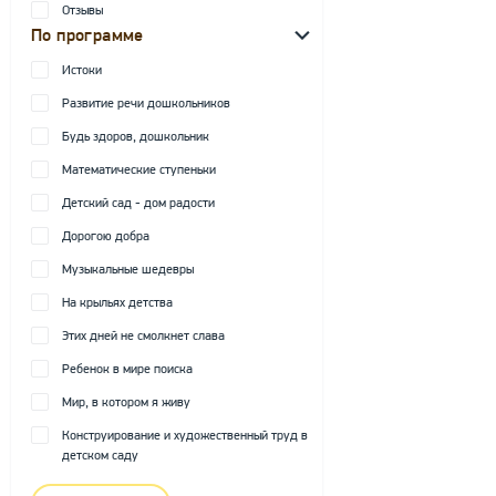
Отзывы
По программе
Истоки
Развитие речи дошкольников
Будь здоров, дошкольник
Математические ступеньки
Детский сад - дом радости
Дорогою добра
Музыкальные шедевры
На крыльях детства
Этих дней не смолкнет слава
Ребенок в мире поиска
Мир, в котором я живу
Конструирование и художественный труд в
детском саду