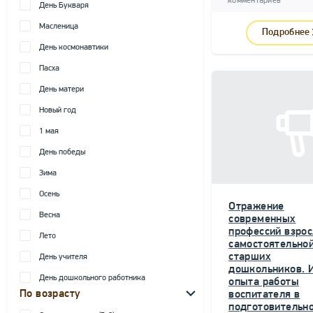
комментариев
День Букваря
Масленица
Подробнее
День космонавтики
Пасха
День матери
Новый год
1 мая
День победы
Зима
Осень
Отражение
Весна
современных
профессий взрос
Лето
самостоятельной
старших
День учителя
дошкольников. 
День дошкольного работника
опыта работы
По возрасту
воспитателя в
подготовительн