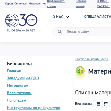
Опубликовать
Копилка
ОНЛАЙН
Курсы
Семинары
Мероприятия
статью
знаний
МАГАЗИН
СПЕЦИАЛИСТА
О НАС
ТЦ СФЕРА — 30 ЛЕТ
Блок новостей
Творческий центр Сфера
Библиотека
Матери
Главная
Заведующим ДОО
Методистам
Список матер
Воспитателям
Логопедам
Вид списка:
Инструкторам по физкультуре