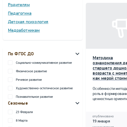
Родителям
Педагогика
Детская психология
Медработникам
По ФГОС ДО
Методика
ознакомления д
Социально-коммуникативное развитие
старшего дошко
Физическое развитие
возраста с моне
как мерой стоим
Речевое развитие
Художественно-эстетическое развитие
Особенности метод
роль в формирован
Познавательное развитие
ценностных ориент
Сезонные
23 Февраля
опубликовано
8 Марта
19 января