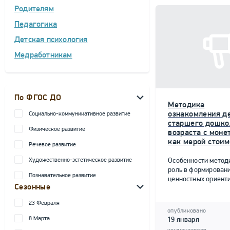
Родителям
Педагогика
Детская психология
Медработникам
По ФГОС ДО
Методика
ознакомления д
Социально-коммуникативное развитие
старшего дошко
Физическое развитие
возраста с моне
как мерой стоим
Речевое развитие
Художественно-эстетическое развитие
Особенности метод
роль в формирован
Познавательное развитие
ценностных ориент
Сезонные
23 Февраля
опубликовано
8 Марта
19 января