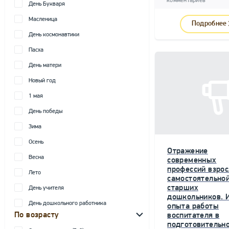
комментариев
День Букваря
Масленица
Подробнее
День космонавтики
Пасха
День матери
Новый год
1 мая
День победы
Зима
Осень
Отражение
Весна
современных
профессий взрос
Лето
самостоятельной
старших
День учителя
дошкольников. 
День дошкольного работника
опыта работы
По возрасту
воспитателя в
подготовительн