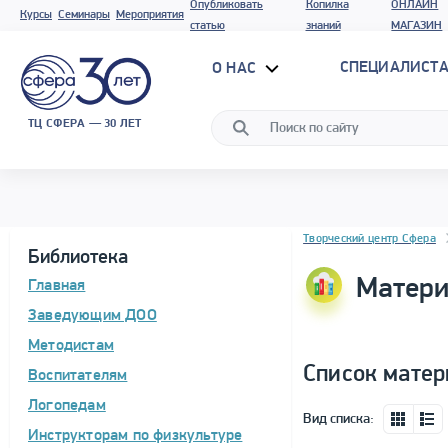
Опубликовать
Копилка
ОНЛАЙН
Курсы
Семинары
Мероприятия
статью
знаний
МАГАЗИН
СПЕЦИАЛИСТА
О НАС
ТЦ СФЕРА — 30 ЛЕТ
Блок новостей
Творческий центр Сфера
Библиотека
Матери
Главная
Заведующим ДОО
Методистам
Список матер
Воспитателям
Логопедам
Вид списка:
Инструкторам по физкультуре