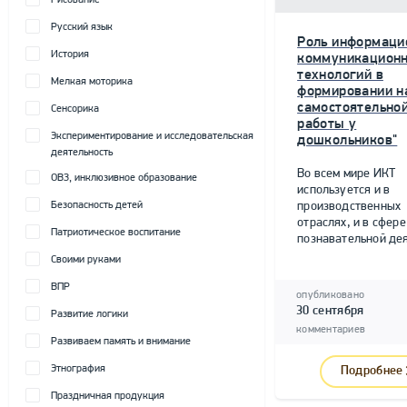
Рисование
Русский язык
Роль информаци
История
коммуникацион
технологий в
Мелкая моторика
формировании н
самостоятельно
Сенсорика
работы у
Экспериментирование и исследовательская
дошкольников"
деятельность
Во всем мире ИКТ
ОВЗ, инклюзивное образование
используется и в
Безопасность детей
производственных
отраслях, и в сфере
Патриотическое воспитание
познавательной дея
Своими руками
ВПР
опубликовано
30 сентября
Развитие логики
комментариев
Развиваем память и внимание
Этнография
Подробнее
Праздничная продукция