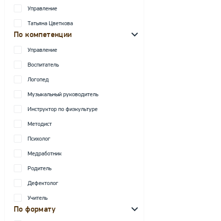
Управление
Татьяна Цветкова
По компетенции
Управление
Воспитатель
Логопед
Музыкальный руководитель
Инструктор по физкультуре
Методист
Психолог
Медработник
Родитель
Дефектолог
Учитель
По формату