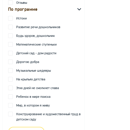
Отзывы
По программе
Истоки
Развитие речи дошкольников
Будь здоров, дошкольник
Математические ступеньки
Детский сад - дом радости
Дорогою добра
Музыкальные шедевры
На крыльях детства
Этих дней не смолкнет слава
Ребенок в мире поиска
Мир, в котором я живу
Конструирование и художественный труд в
детском саду