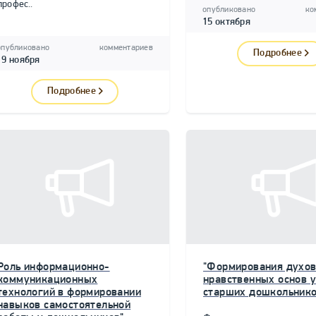
профес..
опубликовано
ко
15 октября
опубликовано
комментариев
Подробнее
19 ноября
Подробнее
Роль информационно-
"Формирования духов
коммуникационных
нравственных основ у
технологий в формировании
старших дошкольнико
навыков самостоятельной