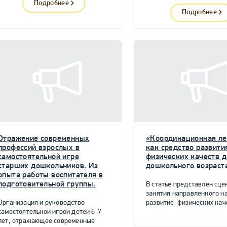
Подробнее
Подробнее
Отражение современных
«Координационная ле
профессий взрослых в
как средство развити
самостоятельной игре
физических качеств д
старших дошкольников. Из
дошкольного возраст
опыта работы воспитателя в
подготовительной группы.
В статье представлен сце
занятия направленного н
Организация и руководство
развитие физических качес
самостоятельной игрой детей 6-7
лет, отражающее современные