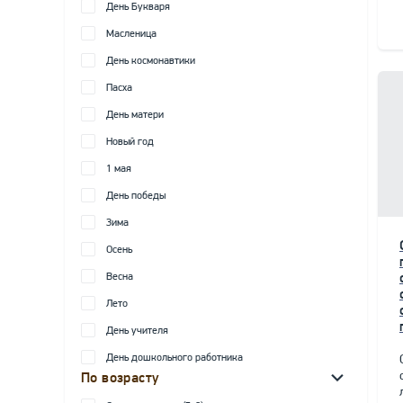
День Букваря
Масленица
День космонавтики
Пасха
День матери
Новый год
1 мая
День победы
Зима
Осень
Весна
Лето
День учителя
День дошкольного работника
По возрасту