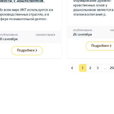
работы у дошкольников"
Формирование духовно-
нравственных основ у
Во всем мире ИКТ используется и в
дошкольников является 
производственных отраслях, и в
этапом воспитания р..
сфере познавательной деятел..
опубликовано
ко
26 сентября
опубликовано
комментариев
30 сентября
Подробнее
Подробнее
1
2
3
…
25