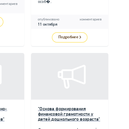
особ�..
мментариев
опубликовано
комментариев
11 октября
Подробнее
но-
"Основа формирования
финансовой грамотности у
в"
детей дошкольного возраста"