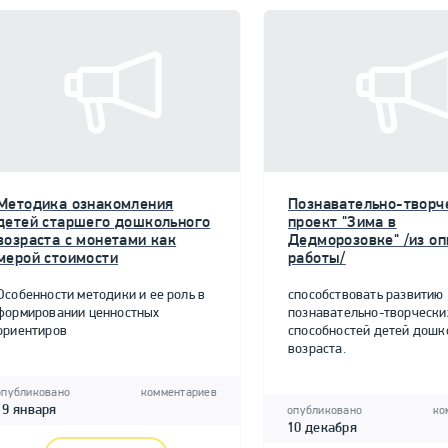
Методика ознакомления
Познавательно-творч
детей старшего дошкольного
проект "Зима в
возраста с монетами как
Дедморозовке" /из о
мерой стоимости
работы/
Особенности методики и ее роль в
способствовать развитию
формировании ценностных
познавательно-творчески
ориентиров
способностей детей дошк
возраста.
опубликовано
комментариев
19 января
опубликовано
ко
10 декабря