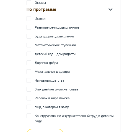
Отзывы
По программе
Истоки
Развитие речи дошкольников
Будь здоров, дошкольник
Математические ступеньки
Детский сад - дом радости
Дорогою добра
Музыкальные шедевры
На крыльях детства
Этих дней не смолкнет слава
Ребенок в мире поиска
Мир, в котором я живу
Конструирование и художественный труд в детском
саду