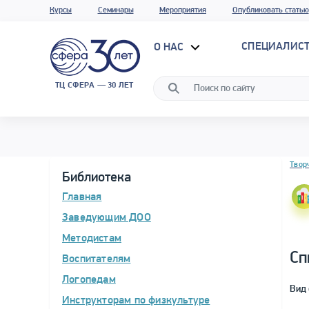
Курсы
Семинары
Мероприятия
Опубликовать статью
СПЕЦИАЛИС
О НАС
ТЦ СФЕРА — 30 ЛЕТ
Блок 
Твор
Библиотека
Главная
Заведующим ДОО
Методистам
Сп
Воспитателям
Логопедам
Вид 
Инструкторам по физкультуре