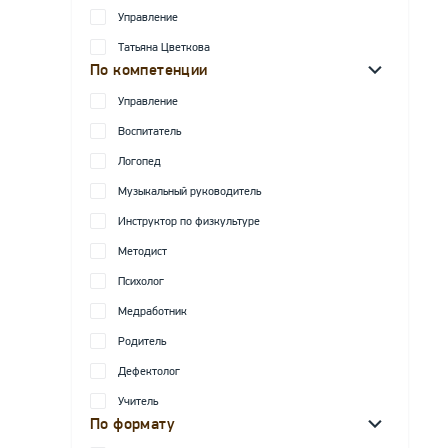
Управление
Татьяна Цветкова
По компетенции
Управление
Воспитатель
Логопед
Музыкальный руководитель
Инструктор по физкультуре
Методист
Психолог
Медработник
Родитель
Дефектолог
Учитель
По формату