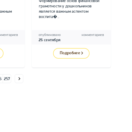
Формирование основ финансовой
грамотности у дошкольников
важным
является важным аспектом
воспита�..
мментариев
опубликовано
комментариев
26 сентября
Подробнее
6
257