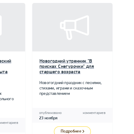
еский
Новогодний утренник "В
поисках Снегурочки" для
пыта
старшего возраста
Новогогдний праздник с песнями,
стихами, играми и сказочным
х
представлением
ольного
опубликовано
комментариев
23 ноября
мментариев
Подробнее