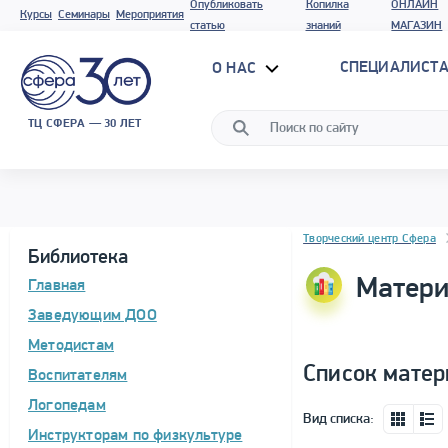
Опубликовать
Копилка
ОНЛАЙН
Курсы
Семинары
Мероприятия
статью
знаний
МАГАЗИН
СПЕЦИАЛИСТА
О НАС
ТЦ СФЕРА — 30 ЛЕТ
Блок новостей
Творческий центр Сфера
Библиотека
Матери
Главная
Заведующим ДОО
Методистам
Список матер
Воспитателям
Логопедам
Вид списка:
Инструкторам по физкультуре