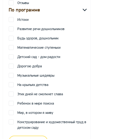
Отзывы
По программе
Истоки
Развитие речи дошкольников
Будь здоров, дошкольник
Математические ступеньки
Детский сад - дом радости
Дорогою добра
Музыкальные шедевры
На крыльях детства
Этих дней не смолкнет слава
Ребенок в мире поиска
Мир, в котором я живу
Конструирование и художественный труд в
детском саду