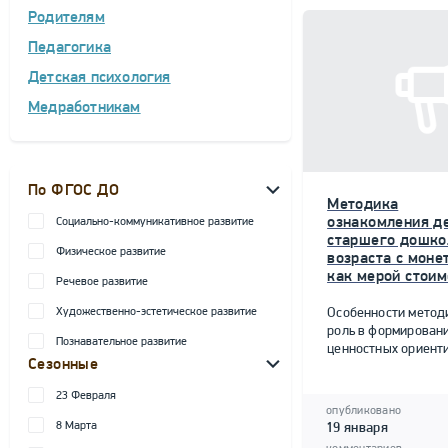
Родителям
Педагогика
Детская психология
Медработникам
По ФГОС ДО
Методика
ознакомления д
Социально-коммуникативное развитие
старшего дошко
Физическое развитие
возраста с моне
как мерой стоим
Речевое развитие
Художественно-эстетическое развитие
Особенности метод
роль в формирован
Познавательное развитие
ценностных ориент
Сезонные
23 Февраля
опубликовано
8 Марта
19 января