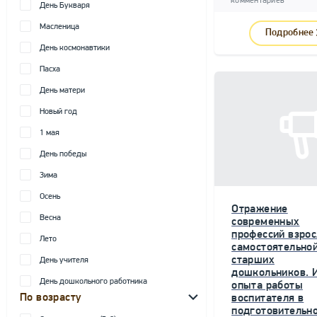
комментариев
День Букваря
Масленица
Подробнее
День космонавтики
Пасха
День матери
Новый год
1 мая
День победы
Зима
Осень
Отражение
Весна
современных
профессий взрос
Лето
самостоятельной
старших
День учителя
дошкольников. 
День дошкольного работника
опыта работы
По возрасту
воспитателя в
подготовительн