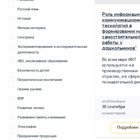
Рисование
Русский язык
Роль информаци
История
коммуникацион
технологий в
Мелкая моторика
формировании н
самостоятельно
Сенсорика
работы у
Экспериментирование и исследовательская
дошкольников"
деятельность
Во всем мире ИКТ
ОВЗ, инклюзивное образование
используется и в
Безопасность детей
производственных
отраслях, и в сфере
Патриотическое воспитание
познавательной дея
Своими руками
ВПР
опубликовано
30 сентября
Развитие логики
комментариев
Развиваем память и внимание
Этнография
Подробнее
Праздничная продукция