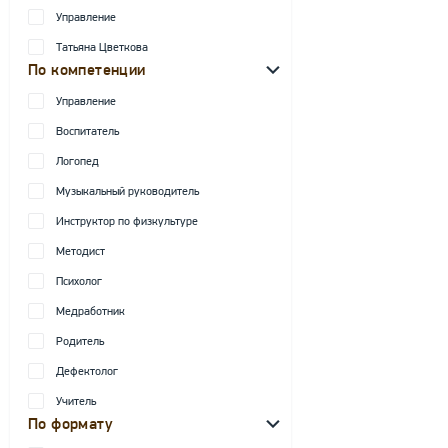
Управление
Татьяна Цветкова
По компетенции
Управление
Воспитатель
Логопед
Музыкальный руководитель
Инструктор по физкультуре
Методист
Психолог
Медработник
Родитель
Дефектолог
Учитель
По формату