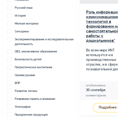
Рисование
Русский язык
Роль информаци
История
коммуникацион
технологий в
Мелкая моторика
формировании н
самостоятельно
Сенсорика
работы у
Экспериментирование и исследовательская
дошкольников"
деятельность
Во всем мире ИКТ
ОВЗ, инклюзивное образование
используется и в
Безопасность детей
производственных
отраслях, и в сфере
Патриотическое воспитание
познавательной дея
Своими руками
ВПР
опубликовано
30 сентября
Развитие логики
комментариев
Развиваем память и внимание
Этнография
Подробнее
Праздничная продукция