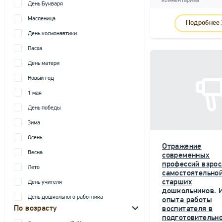
комментариев
День Букваря
Масленица
Подробнее
День космонавтики
Пасха
День матери
Новый год
1 мая
День победы
Зима
Осень
Отражение
Весна
современных
профессий взрос
Лето
самостоятельной
старших
День учителя
дошкольников. 
День дошкольного работника
опыта работы
По возрасту
воспитателя в
подготовительн