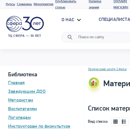
Опубликовать
Копилка
ОНЛАЙН
Курсы
Семинары
Мероприятия
статью
знаний
МАГАЗИН
СПЕЦИАЛИСТА
О НАС
ТЦ СФЕРА — 30 ЛЕТ
Блок новостей
Творческий центр Сфера
Библиотека
Матери
Главная
Заведующим ДОО
Методистам
Список матер
Воспитателям
Логопедам
Вид списка:
Инструкторам по физкультуре