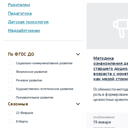
Родителям
Педагогика
Детская психология
Медработникам
По ФГОС ДО
Методика
ознакомления д
Социально-коммуникативное развитие
старшего дошко
Физическое развитие
возраста с моне
как мерой стоим
Речевое развитие
Художественно-эстетическое развитие
Особенности метод
роль в формирован
Познавательное развитие
ценностных ориент
Сезонные
23 Февраля
опубликовано
8 Марта
19 января