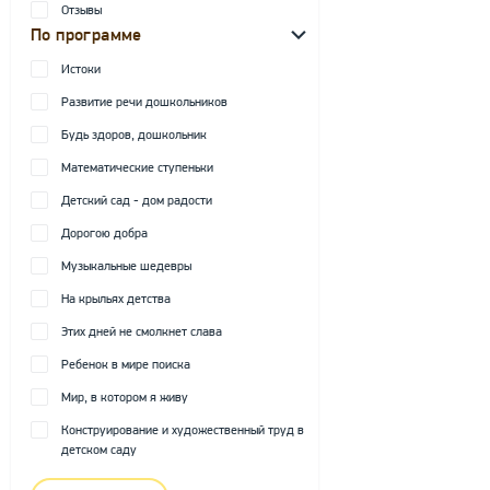
Отзывы
По программе
Истоки
Развитие речи дошкольников
Будь здоров, дошкольник
Математические ступеньки
Детский сад - дом радости
Дорогою добра
Музыкальные шедевры
На крыльях детства
Этих дней не смолкнет слава
Ребенок в мире поиска
Мир, в котором я живу
Конструирование и художественный труд в
детском саду