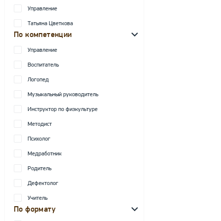
Управление
Татьяна Цветкова
По компетенции
Управление
Воспитатель
Логопед
Музыкальный руководитель
Инструктор по физкультуре
Методист
Психолог
Медработник
Родитель
Дефектолог
Учитель
По формату