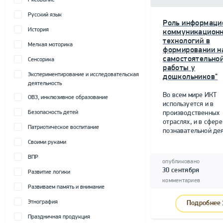
Рисование
Русский язык
Роль информаци
История
коммуникацион
технологий в
Мелкая моторика
формировании н
самостоятельно
Сенсорика
работы у
Экспериментирование и исследовательская
дошкольников"
деятельность
Во всем мире ИКТ
ОВЗ, инклюзивное образование
используется и в
Безопасность детей
производственных
отраслях, и в сфере
Патриотическое воспитание
познавательной дея
Своими руками
ВПР
опубликовано
30 сентября
Развитие логики
комментариев
Развиваем память и внимание
Этнография
Подробнее
Праздничная продукция