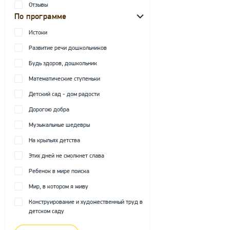
Отзывы
По программе
Истоки
Развитие речи дошкольников
Будь здоров, дошкольник
Математические ступеньки
Детский сад - дом радости
Дорогою добра
Музыкальные шедевры
На крыльях детства
Этих дней не смолкнет слава
Ребенок в мире поиска
Мир, в котором я живу
Конструирование и художественный труд в
детском саду