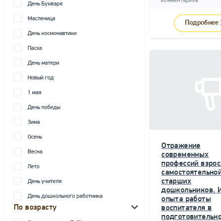
комментариев
День Букваря
Масленица
Подробнее
День космонавтики
Пасха
День матери
Новый год
1 мая
День победы
Зима
Осень
Отражение
Весна
современных
профессий взрос
Лето
самостоятельной
старших
День учителя
дошкольников. 
День дошкольного работника
опыта работы
По возрасту
воспитателя в
подготовительн