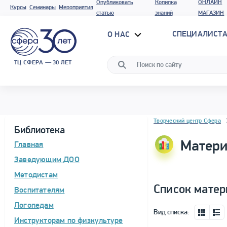
Опубликовать
Копилка
ОНЛАЙН
Курсы
Семинары
Мероприятия
статью
знаний
МАГАЗИН
СПЕЦИАЛИСТА
О НАС
ТЦ СФЕРА — 30 ЛЕТ
Блок новостей
Творческий центр Сфера
Библиотека
Матери
Главная
Заведующим ДОО
Методистам
Список матер
Воспитателям
Логопедам
Вид списка:
Инструкторам по физкультуре