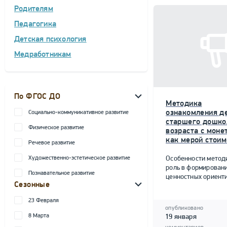
Родителям
Педагогика
Детская психология
Медработникам
По ФГОС ДО
Методика
ознакомления д
Социально-коммуникативное развитие
старшего дошко
Физическое развитие
возраста с моне
как мерой стоим
Речевое развитие
Художественно-эстетическое развитие
Особенности метод
роль в формирован
Познавательное развитие
ценностных ориент
Сезонные
23 Февраля
опубликовано
8 Марта
19 января