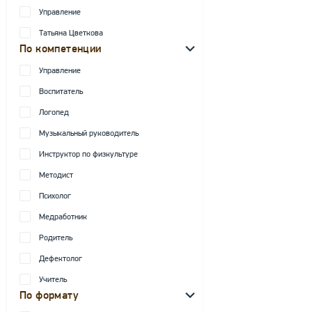
Управление
Татьяна Цветкова
По компетенции
Управление
Воспитатель
Логопед
Музыкальный руководитель
Инструктор по физкультуре
Методист
Психолог
Медработник
Родитель
Дефектолог
Учитель
По формату