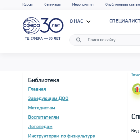
Курсы
Семинары
Мероприятия
Опубликовать статью
СПЕЦИАЛИС
О НАС
ТЦ СФЕРА — 30 ЛЕТ
Блок 
Твор
Библиотека
Главная
Заведующим ДОО
Методистам
Сп
Воспитателям
Логопедам
Вид 
Инструкторам по физкультуре