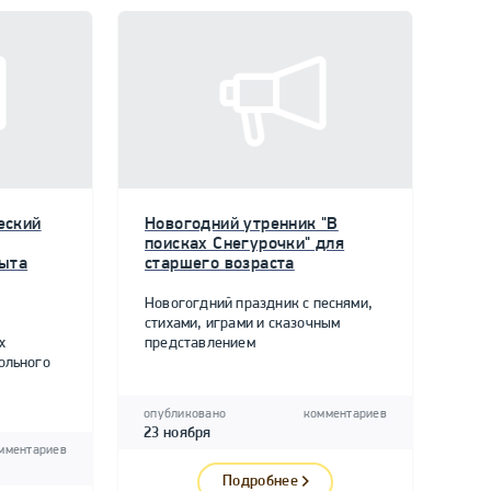
еский
Новогодний утренник "В
поисках Снегурочки" для
пыта
старшего возраста
Новогогдний праздник с песнями,
стихами, играми и сказочным
х
представлением
ольного
опубликовано
комментариев
23 ноября
мментариев
Подробнее