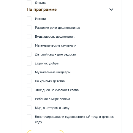
Отзывы
По программе
Истоки
Развитие речи дошкольников
Будь здоров, дошкольник
Математические ступеньки
Детский сад - дом радости
Дорогою добра
Музыкальные шедевры
На крыльях детства
Этих дней не смолкнет слава
Ребенок в мире поиска
Мир, в котором я живу
Конструирование и художественный труд в детском
саду