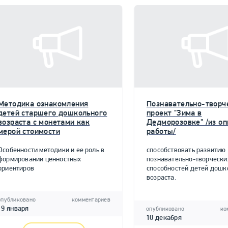
Методика ознакомления
Познавательно-творч
детей старшего дошкольного
проект "Зима в
возраста с монетами как
Дедморозовке" /из о
мерой стоимости
работы/
Особенности методики и ее роль в
способствовать развитию
формировании ценностных
познавательно-творчески
ориентиров
способностей детей дошк
возраста.
опубликовано
комментариев
19 января
опубликовано
ко
10 декабря