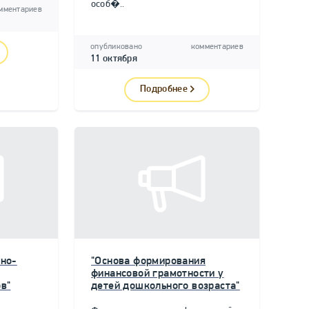
особ�..
мментариев
опубликовано
комментариев
11 октября
Подробнее
но-
"Основа формирования
финансовой грамотности у
в"
детей дошкольного возраста"