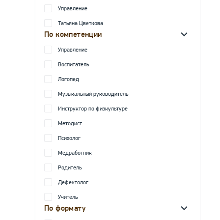
Управление
Татьяна Цветкова
По компетенции
Управление
Воспитатель
Логопед
Музыкальный руководитель
Инструктор по физкультуре
Методист
Психолог
Медработник
Родитель
Дефектолог
Учитель
По формату