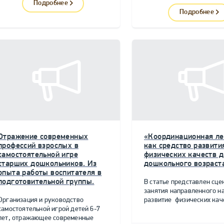
Подробнее
Подробнее
Отражение современных
«Координационная ле
профессий взрослых в
как средство развити
самостоятельной игре
физических качеств д
старших дошкольников. Из
дошкольного возраст
опыта работы воспитателя в
подготовительной группы.
В статье представлен сце
занятия направленного н
Организация и руководство
развитие физических качес
самостоятельной игрой детей 6-7
лет, отражающее современные