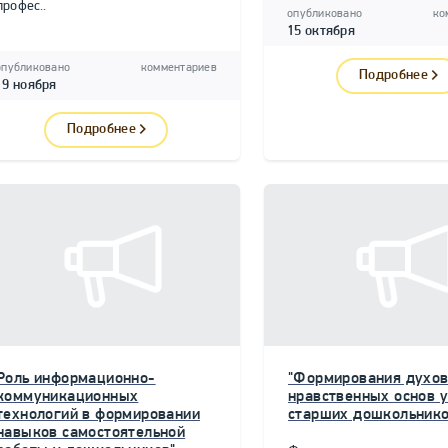
профес..
опубликовано
ко
15 октября
опубликовано
комментариев
Подробнее
19 ноября
Подробнее
Роль информационно-
"Формирования духов
коммуникационных
нравственных основ у
технологий в формировании
старших дошкольнико
навыков самостоятельной