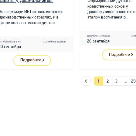
работы у дошкольников"
Формирование духовно-
нравственных основ у
Во всем мире ИКТ используется и в
дошкольников является 
производственных отраслях, и в
этапом воспитания р..
сфере познавательной деятел..
опубликовано
ко
26 сентября
опубликовано
комментариев
30 сентября
Подробнее
Подробнее
1
2
3
…
25