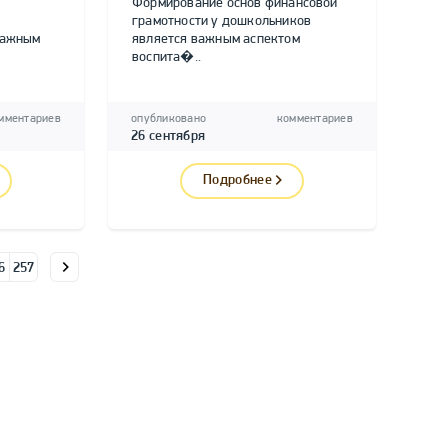
Формирование основ финансовой
грамотности у дошкольников
важным
является важным аспектом
воспита�..
мментариев
опубликовано
комментариев
26 сентября
Подробнее
6
257