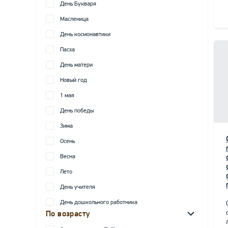
День Букваря
Масленица
День космонавтики
Пасха
День матери
Новый год
1 мая
День победы
Зима
Осень
Весна
Лето
День учителя
День дошкольного работника
По возрасту