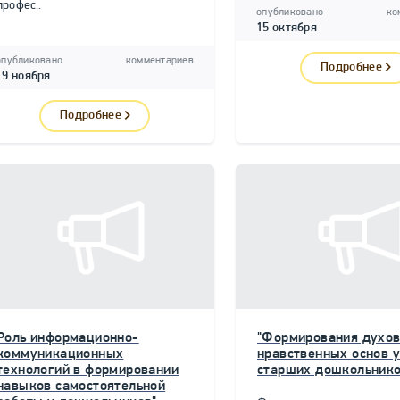
профес..
опубликовано
ко
15 октября
опубликовано
комментариев
Подробнее
19 ноября
Подробнее
Роль информационно-
"Формирования духов
коммуникационных
нравственных основ у
технологий в формировании
старших дошкольнико
навыков самостоятельной