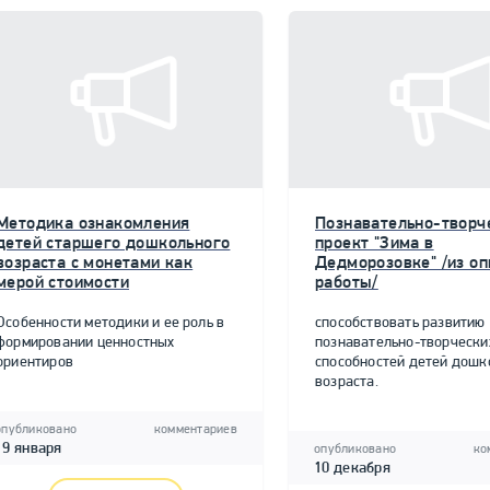
Методика ознакомления
Познавательно-творч
детей старшего дошкольного
проект "Зима в
возраста с монетами как
Дедморозовке" /из о
мерой стоимости
работы/
Особенности методики и ее роль в
способствовать развитию
формировании ценностных
познавательно-творчески
ориентиров
способностей детей дошк
возраста.
опубликовано
комментариев
19 января
опубликовано
ко
10 декабря