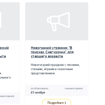
еский
Новогодний утренник "В
поисках Снегурочки" для
пыта
старшего возраста
Новогогдний праздник с песнями,
стихами, играми и сказочным
х
представлением
ольного
опубликовано
комментариев
23 ноября
мментариев
Подробнее