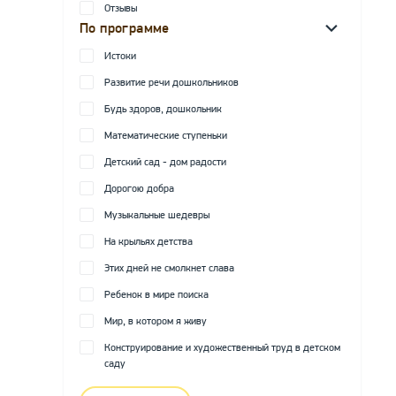
Отзывы
По программе
Истоки
Развитие речи дошкольников
Будь здоров, дошкольник
Математические ступеньки
Детский сад - дом радости
Дорогою добра
Музыкальные шедевры
На крыльях детства
Этих дней не смолкнет слава
Ребенок в мире поиска
Мир, в котором я живу
Конструирование и художественный труд в детском
саду