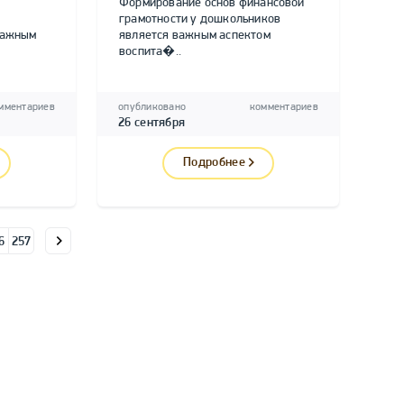
Формирование основ финансовой
грамотности у дошкольников
важным
является важным аспектом
воспита�..
мментариев
опубликовано
комментариев
26 сентября
Подробнее
6
257