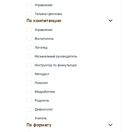
Управление
Татьяна Цветкова
По компетенции
Управление
Воспитатель
Логопед
Музыкальный руководитель
Инструктор по физкультуре
Методист
Психолог
Медработник
Родитель
Дефектолог
Учитель
По формату