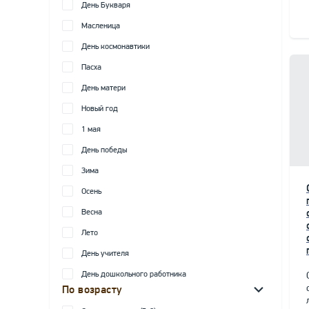
День Букваря
Масленица
День космонавтики
Пасха
День матери
Новый год
1 мая
День победы
Зима
Осень
Весна
Лето
День учителя
День дошкольного работника
По возрасту