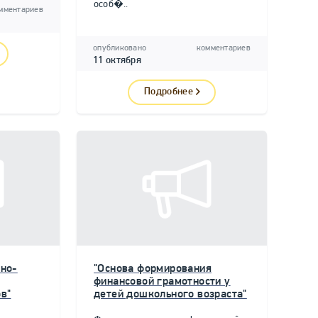
особ�..
мментариев
опубликовано
комментариев
11 октября
Подробнее
но-
"Основа формирования
финансовой грамотности у
в"
детей дошкольного возраста"