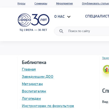
Курсы
Семинары
Мероприятия
Опубликовать статью
СПЕЦИАЛИС
О НАС
ТЦ СФЕРА — 30 ЛЕТ
Блок 
Твор
Библиотека
Главная
Заведующим ДОО
Методистам
Сп
Воспитателям
Логопедам
Вид 
Инструкторам по физкультуре