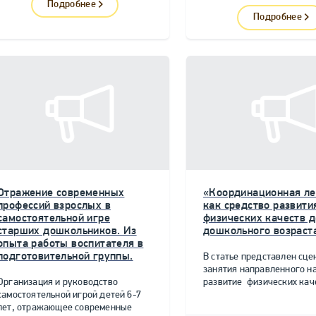
Подробнее
Подробнее
Отражение современных
«Координационная ле
профессий взрослых в
как средство развити
самостоятельной игре
физических качеств д
старших дошкольников. Из
дошкольного возраст
опыта работы воспитателя в
подготовительной группы.
В статье представлен сце
занятия направленного н
Организация и руководство
развитие физических качес
самостоятельной игрой детей 6-7
лет, отражающее современные