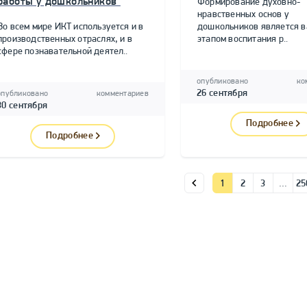
работы у дошкольников"
Формирование духовно-
нравственных основ у
Во всем мире ИКТ используется и в
дошкольников является 
производственных отраслях, и в
этапом воспитания р..
сфере познавательной деятел..
опубликовано
ко
26 сентября
опубликовано
комментариев
30 сентября
Подробнее
Подробнее
1
2
3
…
25