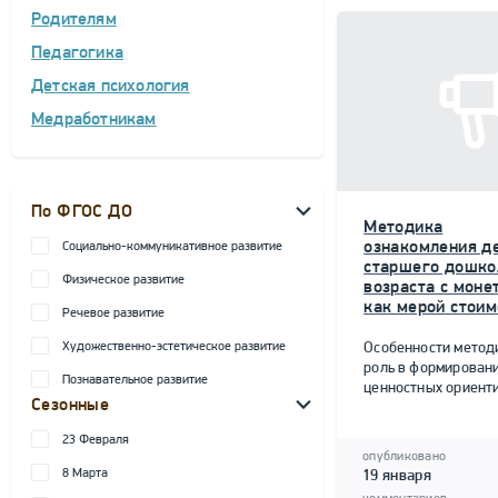
Родителям
Педагогика
Детская психология
Медработникам
По ФГОС ДО
Методика
ознакомления д
Социально-коммуникативное развитие
старшего дошко
Физическое развитие
возраста с моне
как мерой стоим
Речевое развитие
Художественно-эстетическое развитие
Особенности метод
роль в формирован
Познавательное развитие
ценностных ориент
Сезонные
23 Февраля
опубликовано
8 Марта
19 января