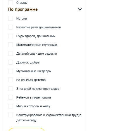
Отзывы
По программе
Истоки
Развитие речи дошкольников
Будь здоров, дошкольник
Математические ступеньки
Детский сад - дом радости
Дорогою добра
Музыкальные шедевры
На крыльях детства
Этих дней не смолкнет слава
Ребенок в мире поиска
Мир, в котором я живу
Конструирование и художественный труд в
детском саду