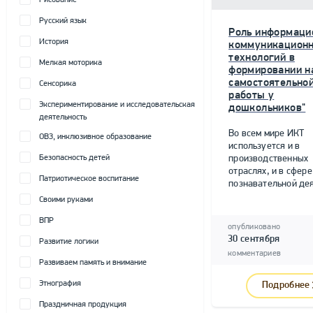
Рисование
Русский язык
Роль информаци
История
коммуникацион
технологий в
Мелкая моторика
формировании н
самостоятельно
Сенсорика
работы у
Экспериментирование и исследовательская
дошкольников"
деятельность
Во всем мире ИКТ
ОВЗ, инклюзивное образование
используется и в
Безопасность детей
производственных
отраслях, и в сфере
Патриотическое воспитание
познавательной дея
Своими руками
ВПР
опубликовано
30 сентября
Развитие логики
комментариев
Развиваем память и внимание
Этнография
Подробнее
Праздничная продукция