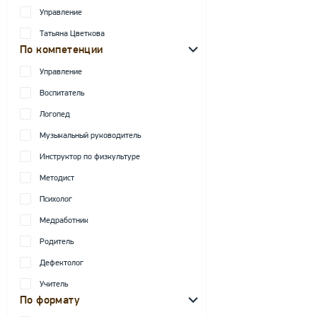
Управление
Татьяна Цветкова
По компетенции
Управление
Воспитатель
Логопед
Музыкальный руководитель
Инструктор по физкультуре
Методист
Психолог
Медработник
Родитель
Дефектолог
Учитель
По формату