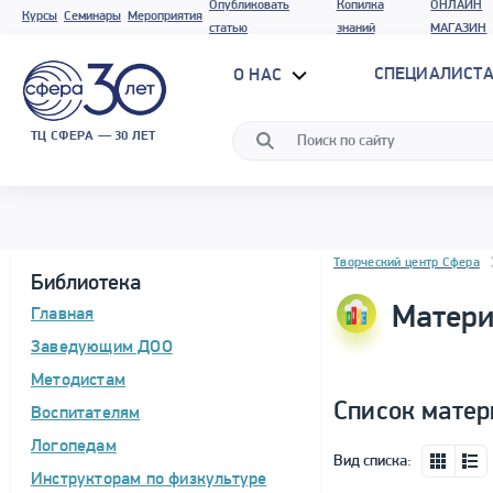
Опубликовать
Копилка
ОНЛАЙН
Курсы
Семинары
Мероприятия
статью
знаний
МАГАЗИН
СПЕЦИАЛИСТА
О НАС
ТЦ СФЕРА — 30 ЛЕТ
Блок новостей
Творческий центр Сфера
Библиотека
Матери
Главная
Заведующим ДОО
Методистам
Список матер
Воспитателям
Логопедам
Вид списка:
Инструкторам по физкультуре