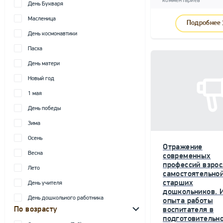
комментариев
День Букваря
Масленица
Подробнее
День космонавтики
Пасха
День матери
Новый год
1 мая
День победы
Зима
Осень
Отражение
Весна
современных
профессий взрос
Лето
самостоятельной
старших
День учителя
дошкольников. 
День дошкольного работника
опыта работы
По возрасту
воспитателя в
подготовительн