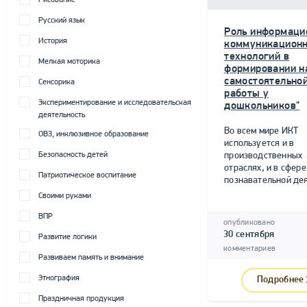
Рисование
Русский язык
Роль информаци
История
коммуникацион
технологий в
Мелкая моторика
формировании н
самостоятельно
Сенсорика
работы у
Экспериментирование и исследовательская
дошкольников"
деятельность
Во всем мире ИКТ
ОВЗ, инклюзивное образование
используется и в
Безопасность детей
производственных
отраслях, и в сфере
Патриотическое воспитание
познавательной дея
Своими руками
ВПР
опубликовано
30 сентября
Развитие логики
комментариев
Развиваем память и внимание
Этнография
Подробнее
Праздничная продукция