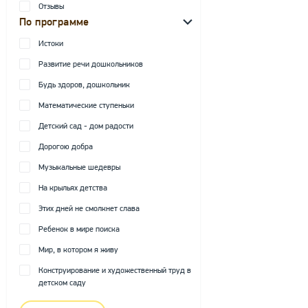
Отзывы
По программе
Истоки
Развитие речи дошкольников
Будь здоров, дошкольник
Математические ступеньки
Детский сад - дом радости
Дорогою добра
Музыкальные шедевры
На крыльях детства
Этих дней не смолкнет слава
Ребенок в мире поиска
Мир, в котором я живу
Конструирование и художественный труд в
детском саду