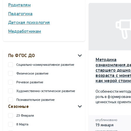
Родителям
Педагогика
Детская психология
Медработникам
По ФГОС ДО
Методика
ознакомления д
Социально-коммуникативное развитие
старшего дошко
Физическое развитие
возраста с моне
как мерой стоим
Речевое развитие
Художественно-эстетическое развитие
Особенности метод
роль в формирован
Познавательное развитие
ценностных ориент
Сезонные
23 Февраля
опубликовано
8 Марта
19 января