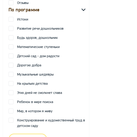
Отзывы
По программе
Истоки
Развитие речи дошкольников
Будь здоров, дошкольник
Математические ступеньки
Детский сад - дом радости
Дорогою добра
Музыкальные шедевры
На крыльях детства
Этих дней не смолкнет слава
Ребенок в мире поиска
Мир, в котором я живу
Конструирование и художественный труд в
детском саду