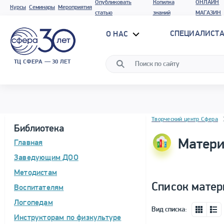
Опубликовать
Копилка
ОНЛАЙН
Курсы
Семинары
Мероприятия
статью
знаний
МАГАЗИН
СПЕЦИАЛИСТА
О НАС
ТЦ СФЕРА — 30 ЛЕТ
Блок новостей
Творческий центр Сфера
Библиотека
Матери
Главная
Заведующим ДОО
Методистам
Список матер
Воспитателям
Логопедам
Вид списка:
Инструкторам по физкультуре