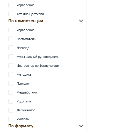
Управление
Татьяна Цветкова
По компетенции
Управление
Воспитатель
Логопед
Музыкальный руководитель
Инструктор по физкультуре
Методист
Психолог
Медработник
Родитель
Дефектолог
Учитель
По формату