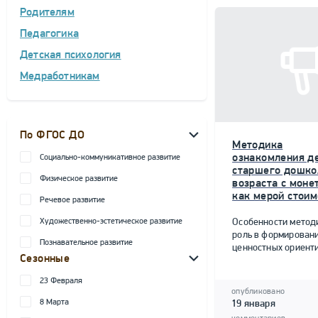
Родителям
Педагогика
Детская психология
Медработникам
По ФГОС ДО
Методика
ознакомления д
Социально-коммуникативное развитие
старшего дошко
Физическое развитие
возраста с моне
как мерой стоим
Речевое развитие
Художественно-эстетическое развитие
Особенности метод
роль в формирован
Познавательное развитие
ценностных ориент
Сезонные
23 Февраля
опубликовано
8 Марта
19 января