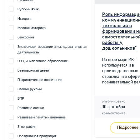
Рисование
Русский язык
Роль информаци
История
коммуникацион
технологий в
Мелкая моторика
формировании н
самостоятельно
Сенсорика
работы у
Экспериментирование и исследовательская
дошкольников"
деятельность
Во всем мире ИКТ
ОВЗ, инклюзивное образование
используется и в
Безопасность детей
производственных
отраслях, и в сфере
Патриотическое воспитание
познавательной дея
Своими руками
ВПР
опубликовано
30 сентября
Развитие логики
комментариев
Развиваем память и внимание
Этнография
Подробнее
Праздничная продукция