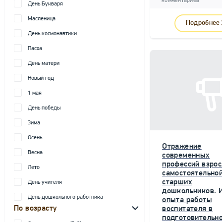
комментариев
День Букваря
Масленица
Подробнее
День космонавтики
Пасха
День матери
Новый год
1 мая
День победы
Зима
Осень
Отражение
Весна
современных
профессий взрос
Лето
самостоятельной
старших
День учителя
дошкольников. 
День дошкольного работника
опыта работы
По возрасту
воспитателя в
подготовительн