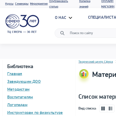
Опубликовать
Копилка
ОНЛАЙН
Курсы
Семинары
Мероприятия
статью
знаний
МАГАЗИН
СПЕЦИАЛИСТА
О НАС
ТЦ СФЕРА — 30 ЛЕТ
Блок новостей
Творческий центр Сфера
Библиотека
Матери
Главная
Заведующим ДОО
Методистам
Список матер
Воспитателям
Логопедам
Вид списка:
Инструкторам по физкультуре