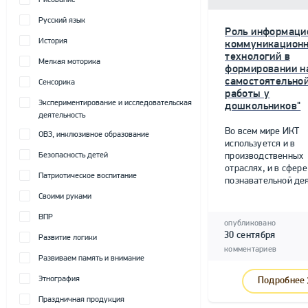
Рисование
Русский язык
Роль информаци
История
коммуникацион
технологий в
Мелкая моторика
формировании н
самостоятельно
Сенсорика
работы у
Экспериментирование и исследовательская
дошкольников"
деятельность
Во всем мире ИКТ
ОВЗ, инклюзивное образование
используется и в
Безопасность детей
производственных
отраслях, и в сфере
Патриотическое воспитание
познавательной дея
Своими руками
ВПР
опубликовано
30 сентября
Развитие логики
комментариев
Развиваем память и внимание
Этнография
Подробнее
Праздничная продукция