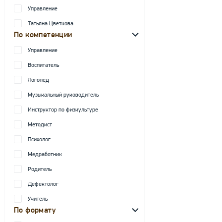
Управление
Татьяна Цветкова
По компетенции
Управление
Воспитатель
Логопед
Музыкальный руководитель
Инструктор по физкультуре
Методист
Психолог
Медработник
Родитель
Дефектолог
Учитель
По формату