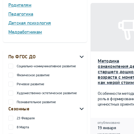
Родителям
Педагогика
Детская психология
Медработникам
По ФГОС ДО
Методика
ознакомления д
Социально-коммуникативное развитие
старшего дошко
Физическое развитие
возраста с моне
как мерой стоим
Речевое развитие
Художественно-эстетическое развитие
Особенности метод
роль в формирован
Познавательное развитие
ценностных ориент
Сезонные
23 Февраля
опубликовано
8 Марта
19 января