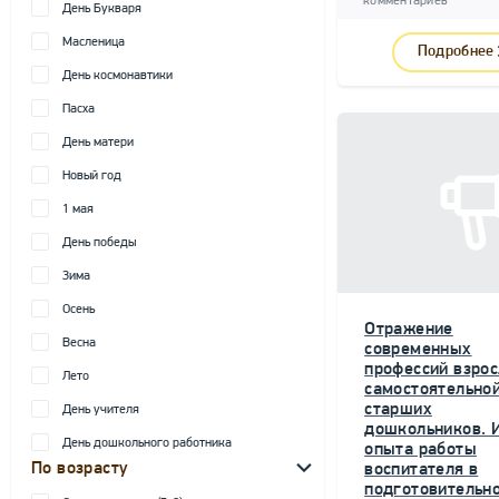
комментариев
День Букваря
Масленица
Подробнее
День космонавтики
Пасха
День матери
Новый год
1 мая
День победы
Зима
Осень
Отражение
Весна
современных
профессий взрос
Лето
самостоятельной
старших
День учителя
дошкольников. 
День дошкольного работника
опыта работы
По возрасту
воспитателя в
подготовительн