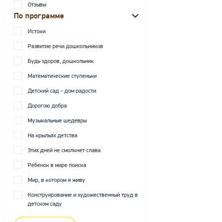
Отзывы
По программе
Истоки
Развитие речи дошкольников
Будь здоров, дошкольник
Математические ступеньки
Детский сад - дом радости
Дорогою добра
Музыкальные шедевры
На крыльях детства
Этих дней не смолкнет слава
Ребенок в мире поиска
Мир, в котором я живу
Конструирование и художественный труд в
детском саду