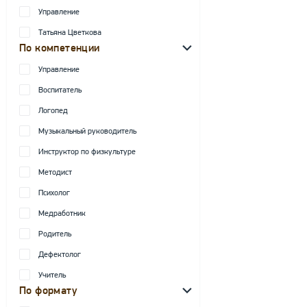
Управление
Татьяна Цветкова
По компетенции
Управление
Воспитатель
Логопед
Музыкальный руководитель
Инструктор по физкультуре
Методист
Психолог
Медработник
Родитель
Дефектолог
Учитель
По формату