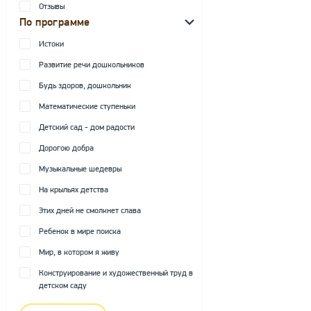
Отзывы
По программе
Истоки
Развитие речи дошкольников
Будь здоров, дошкольник
Математические ступеньки
Детский сад - дом радости
Дорогою добра
Музыкальные шедевры
На крыльях детства
Этих дней не смолкнет слава
Ребенок в мире поиска
Мир, в котором я живу
Конструирование и художественный труд в
детском саду