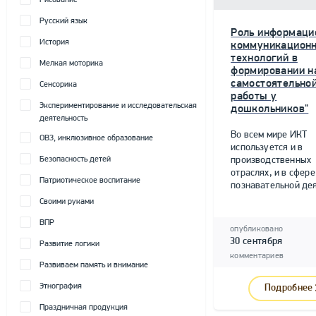
Рисование
Русский язык
Роль информаци
История
коммуникацион
технологий в
Мелкая моторика
формировании н
самостоятельно
Сенсорика
работы у
Экспериментирование и исследовательская
дошкольников"
деятельность
Во всем мире ИКТ
ОВЗ, инклюзивное образование
используется и в
Безопасность детей
производственных
отраслях, и в сфере
Патриотическое воспитание
познавательной дея
Своими руками
ВПР
опубликовано
30 сентября
Развитие логики
комментариев
Развиваем память и внимание
Этнография
Подробнее
Праздничная продукция