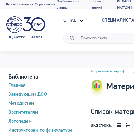
Опубликовать
Копилка
ОНЛАЙН
Курсы
Семинары
Мероприятия
статью
знаний
МАГАЗИН
СПЕЦИАЛИСТА
О НАС
ТЦ СФЕРА — 30 ЛЕТ
Блок новостей
Творческий центр Сфера
Библиотека
Матери
Главная
Заведующим ДОО
Методистам
Список матер
Воспитателям
Логопедам
Вид списка:
Инструкторам по физкультуре