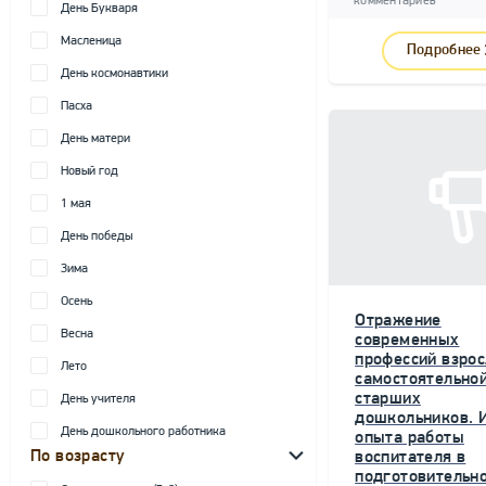
комментариев
День Букваря
Масленица
Подробнее
День космонавтики
Пасха
День матери
Новый год
1 мая
День победы
Зима
Осень
Отражение
Весна
современных
профессий взрос
Лето
самостоятельной
старших
День учителя
дошкольников. 
День дошкольного работника
опыта работы
По возрасту
воспитателя в
подготовительн