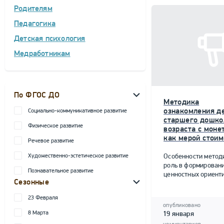
Родителям
Педагогика
Детская психология
Медработникам
По ФГОС ДО
Методика
ознакомления д
Социально-коммуникативное развитие
старшего дошко
Физическое развитие
возраста с моне
как мерой стоим
Речевое развитие
Художественно-эстетическое развитие
Особенности метод
роль в формирован
Познавательное развитие
ценностных ориент
Сезонные
23 Февраля
опубликовано
8 Марта
19 января