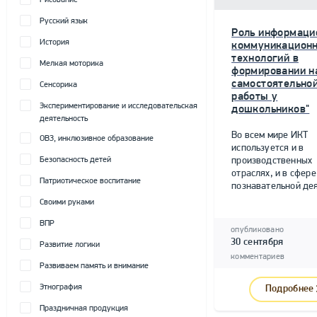
Рисование
Русский язык
Роль информаци
История
коммуникацион
технологий в
Мелкая моторика
формировании н
самостоятельно
Сенсорика
работы у
Экспериментирование и исследовательская
дошкольников"
деятельность
Во всем мире ИКТ
ОВЗ, инклюзивное образование
используется и в
Безопасность детей
производственных
отраслях, и в сфере
Патриотическое воспитание
познавательной дея
Своими руками
ВПР
опубликовано
30 сентября
Развитие логики
комментариев
Развиваем память и внимание
Этнография
Подробнее
Праздничная продукция