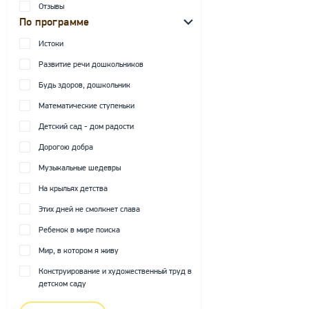
Отзывы
По программе
Истоки
Развитие речи дошкольников
Будь здоров, дошкольник
Математические ступеньки
Детский сад - дом радости
Дорогою добра
Музыкальные шедевры
На крыльях детства
Этих дней не смолкнет слава
Ребенок в мире поиска
Мир, в котором я живу
Конструирование и художественный труд в
детском саду