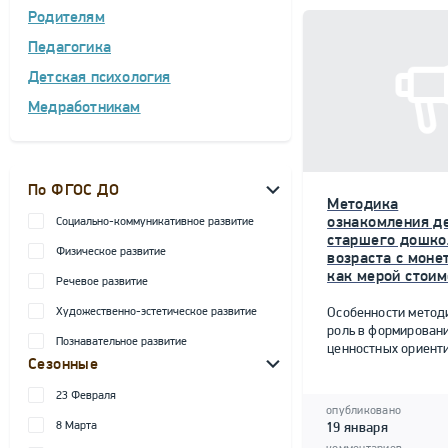
Родителям
Педагогика
Детская психология
Медработникам
По ФГОС ДО
Методика
ознакомления д
Социально-коммуникативное развитие
старшего дошко
Физическое развитие
возраста с моне
как мерой стоим
Речевое развитие
Художественно-эстетическое развитие
Особенности метод
роль в формирован
Познавательное развитие
ценностных ориент
Сезонные
23 Февраля
опубликовано
8 Марта
19 января