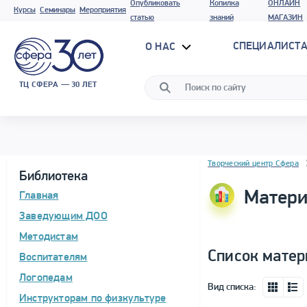
Опубликовать
Копилка
ОНЛАЙН
Курсы
Семинары
Мероприятия
статью
знаний
МАГАЗИН
СПЕЦИАЛИСТА
О НАС
ТЦ СФЕРА — 30 ЛЕТ
Блок новостей
Творческий центр Сфера
Библиотека
Матери
Главная
Заведующим ДОО
Методистам
Список матер
Воспитателям
Логопедам
Вид списка:
Инструкторам по физкультуре