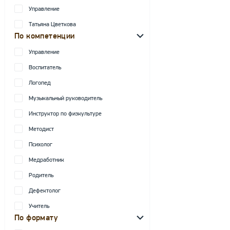
Управление
Татьяна Цветкова
По компетенции
Управление
Воспитатель
Логопед
Музыкальный руководитель
Инструктор по физкультуре
Методист
Психолог
Медработник
Родитель
Дефектолог
Учитель
По формату