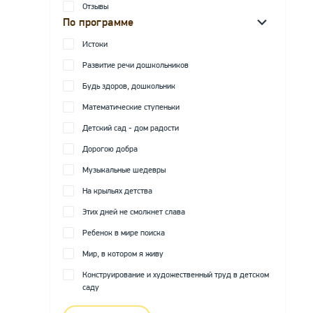
Отзывы
По программе
Истоки
Развитие речи дошкольников
Будь здоров, дошкольник
Математические ступеньки
Детский сад - дом радости
Дорогою добра
Музыкальные шедевры
На крыльях детства
Этих дней не смолкнет слава
Ребенок в мире поиска
Мир, в котором я живу
Конструирование и художественный труд в детском
саду