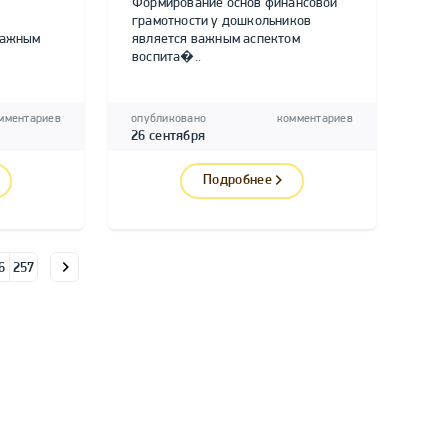
Формирование основ финансовой
грамотности у дошкольников
важным
является важным аспектом
воспита�..
мментариев
опубликовано
комментариев
26 сентября
Подробнее
6
257