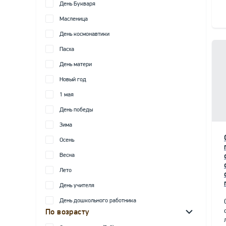
День Букваря
Масленица
День космонавтики
Пасха
День матери
Новый год
1 мая
День победы
Зима
Осень
Весна
Лето
День учителя
День дошкольного работника
По возрасту