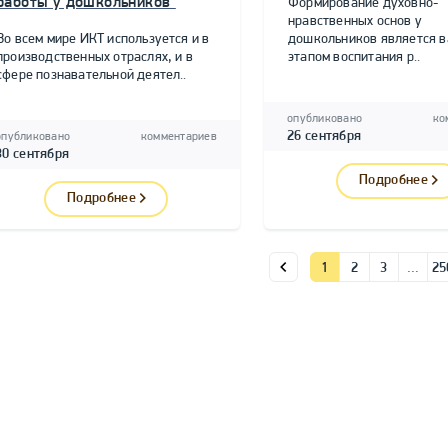
работы у дошкольников"
Формирование духовно-
нравственных основ у
Во всем мире ИКТ используется и в
дошкольников является 
производственных отраслях, и в
этапом воспитания р..
сфере познавательной деятел..
опубликовано
ко
26 сентября
опубликовано
комментариев
30 сентября
Подробнее
Подробнее
1
2
3
…
25