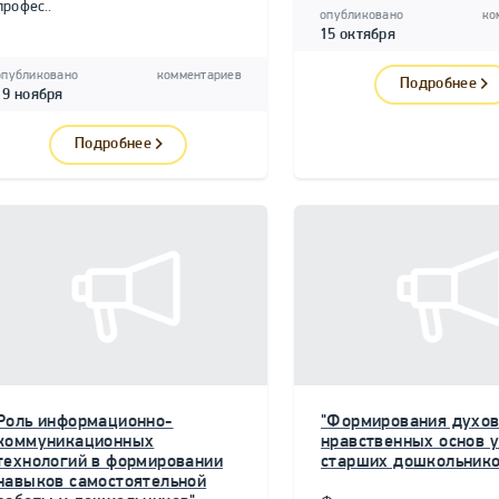
профес..
опубликовано
ко
15 октября
опубликовано
комментариев
Подробнее
19 ноября
Подробнее
Роль информационно-
"Формирования духов
коммуникационных
нравственных основ у
технологий в формировании
старших дошкольнико
навыков самостоятельной