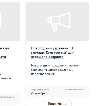
еский
Новогодний утренник "В
поисках Снегурочки" для
пыта
старшего возраста
Новогогдний праздник с песнями,
стихами, играми и сказочным
х
представлением
ольного
опубликовано
комментариев
23 ноября
мментариев
Подробнее