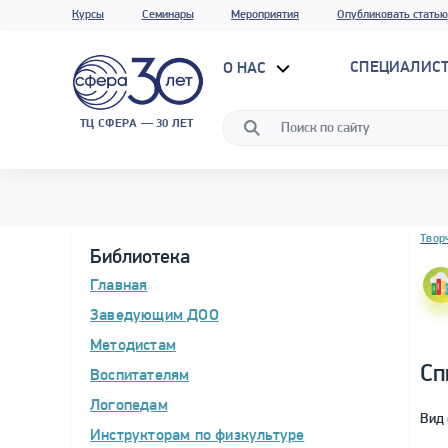
Курсы
Семинары
Мероприятия
Опубликовать статью
СПЕЦИАЛИС
О НАС
ТЦ СФЕРА — 30 ЛЕТ
Блок 
Твор
Библиотека
Главная
Заведующим ДОО
Методистам
Сп
Воспитателям
Логопедам
Вид 
Инструкторам по физкультуре