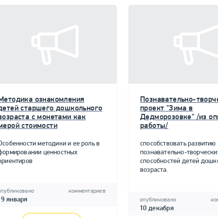
Методика ознакомления
Познавательно-творч
детей старшего дошкольного
проект "Зима в
возраста с монетами как
Дедморозовке" /из о
мерой стоимости
работы/
Особенности методики и ее роль в
способствовать развитию
формировании ценностных
познавательно-творчески
ориентиров
способностей детей дошк
возраста.
опубликовано
комментариев
19 января
опубликовано
ко
10 декабря