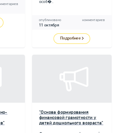
особ�..
мментариев
опубликовано
комментариев
11 октября
Подробнее
но-
"Основа формирования
финансовой грамотности у
в"
детей дошкольного возраста"