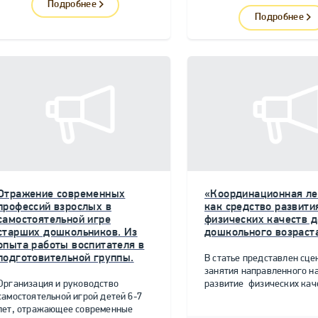
Подробнее
Подробнее
Отражение современных
«Координационная ле
профессий взрослых в
как средство развити
самостоятельной игре
физических качеств д
старших дошкольников. Из
дошкольного возраст
опыта работы воспитателя в
подготовительной группы.
В статье представлен сце
занятия направленного н
Организация и руководство
развитие физических качес
самостоятельной игрой детей 6-7
лет, отражающее современные