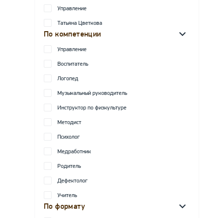
Управление
Татьяна Цветкова
По компетенции
Управление
Воспитатель
Логопед
Музыкальный руководитель
Инструктор по физкультуре
Методист
Психолог
Медработник
Родитель
Дефектолог
Учитель
По формату