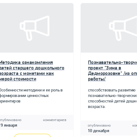
Методика ознакомления
Познавательно-творч
детей старшего дошкольного
проект "Зима в
возраста с монетами как
Дедморозовке" /из о
мерой стоимости
работы/
Особенности методики и ее роль в
способствовать развитию
формировании ценностных
познавательно-творчески
ориентиров
способностей детей дошк
возраста.
опубликовано
комментариев
19 января
опубликовано
ко
10 декабря