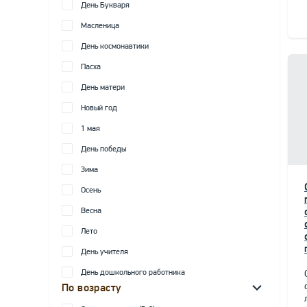
День Букваря
Масленица
День космонавтики
Пасха
День матери
Новый год
1 мая
День победы
Зима
Осень
Весна
Лето
День учителя
День дошкольного работника
По возрасту