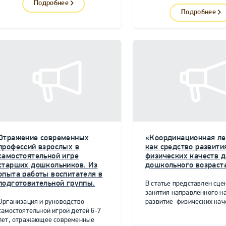
Подробнее
Подробнее
Отражение современных
«Координационная ле
профессий взрослых в
как средство развити
самостоятельной игре
физических качеств д
старших дошкольников. Из
дошкольного возраст
опыта работы воспитателя в
подготовительной группы.
В статье представлен сце
занятия направленного н
Организация и руководство
развитие физических качес
самостоятельной игрой детей 6-7
лет, отражающее современные