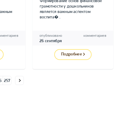
Формирование основ финансовой
грамотности у дошкольников
важным
является важным аспектом
воспита�..
мментариев
опубликовано
комментариев
26 сентября
Подробнее
6
257