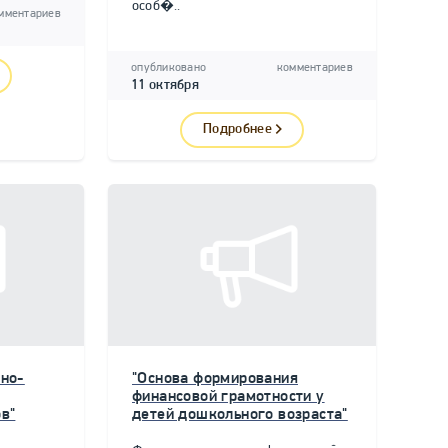
особ�..
мментариев
опубликовано
комментариев
11 октября
Подробнее
но-
"Основа формирования
финансовой грамотности у
в"
детей дошкольного возраста"