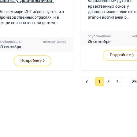
работы у дошкольников"
Формирование духовно-
нравственных основ у
Во всем мире ИКТ используется и в
дошкольников является 
производственных отраслях, и в
этапом воспитания р..
сфере познавательной деятел..
опубликовано
ко
26 сентября
опубликовано
комментариев
30 сентября
Подробнее
Подробнее
1
2
3
…
25