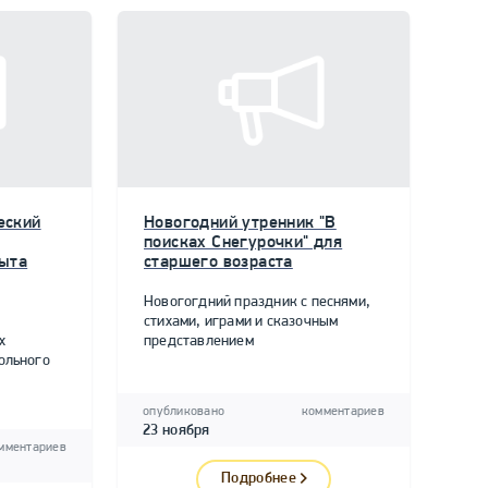
еский
Новогодний утренник "В
поисках Снегурочки" для
пыта
старшего возраста
Новогогдний праздник с песнями,
стихами, играми и сказочным
х
представлением
ольного
опубликовано
комментариев
23 ноября
мментариев
Подробнее