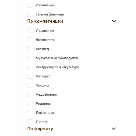
Управление
Татьяна Цветкова
По компетенции
Управление
Воспитатель
Логопед
Музыкальный руководитель
Инструктор по физкультуре
Методист
Психолог
Медработник
Родитель
Дефектолог
Учитель
По формату