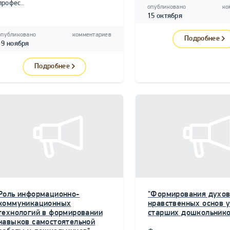
профес..
опубликовано
ко
15 октября
опубликовано
комментариев
Подробнее
19 ноября
Подробнее
Роль информационно-
"Формирования духов
коммуникационных
нравственных основ у
технологий в формировании
старших дошкольнико
навыков самостоятельной