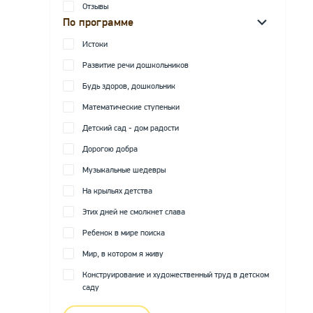
Отзывы
По программе
Истоки
Развитие речи дошкольников
Будь здоров, дошкольник
Математические ступеньки
Детский сад - дом радости
Дорогою добра
Музыкальные шедевры
На крыльях детства
Этих дней не смолкнет слава
Ребенок в мире поиска
Мир, в котором я живу
Конструирование и художественный труд в детском
саду