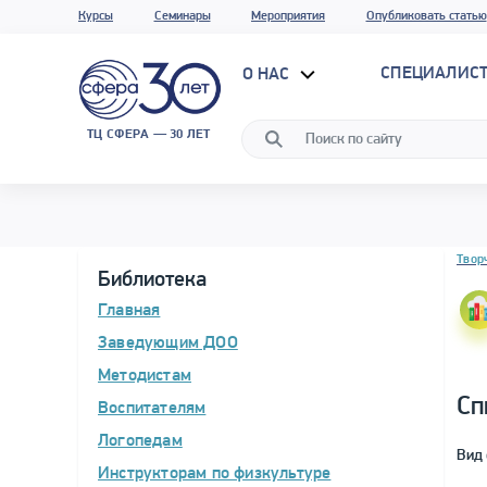
Курсы
Семинары
Мероприятия
Опубликовать статью
СПЕЦИАЛИС
О НАС
ТЦ СФЕРА — 30 ЛЕТ
Блок 
Твор
Библиотека
Главная
Заведующим ДОО
Методистам
Сп
Воспитателям
Логопедам
Вид 
Инструкторам по физкультуре