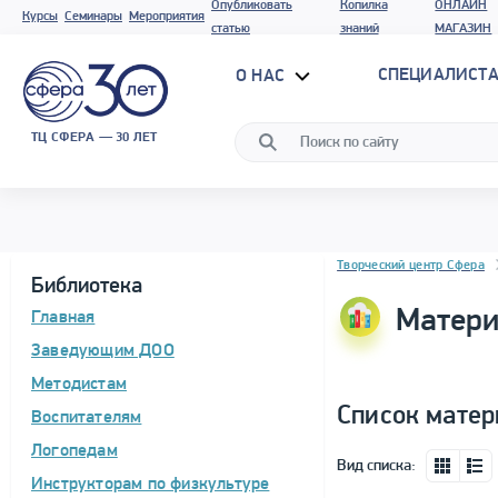
Опубликовать
Копилка
ОНЛАЙН
Курсы
Семинары
Мероприятия
статью
знаний
МАГАЗИН
СПЕЦИАЛИСТА
О НАС
ТЦ СФЕРА — 30 ЛЕТ
Блок новостей
Творческий центр Сфера
Библиотека
Матери
Главная
Заведующим ДОО
Методистам
Список матер
Воспитателям
Логопедам
Вид списка:
Инструкторам по физкультуре