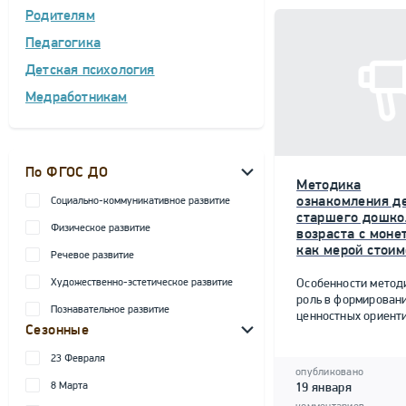
Родителям
Педагогика
Детская психология
Медработникам
По ФГОС ДО
Методика
ознакомления д
Социально-коммуникативное развитие
старшего дошко
Физическое развитие
возраста с моне
как мерой стоим
Речевое развитие
Художественно-эстетическое развитие
Особенности метод
роль в формирован
Познавательное развитие
ценностных ориент
Сезонные
23 Февраля
опубликовано
8 Марта
19 января