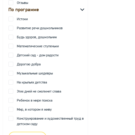
Отзывы
По программе
Истоки
Развитие речи дошкольников
Будь здоров, дошкольник
Математические ступеньки
Детский сад - дом радости
Дорогою добра
Музыкальные шедевры
На крыльях детства
Этих дней не смолкнет слава
Ребенок в мире поиска
Мир, в котором я живу
Конструирование и художественный труд в
детском саду