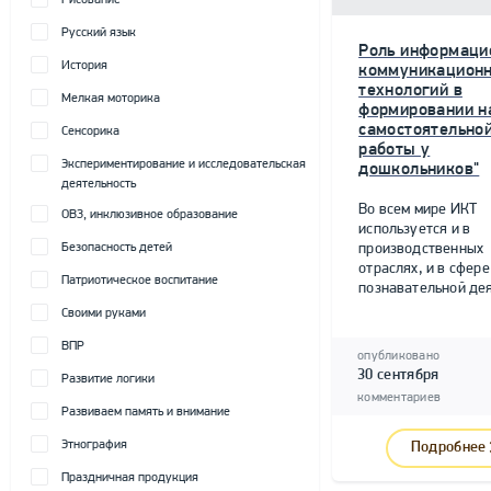
Рисование
Русский язык
Роль информаци
История
коммуникацион
технологий в
Мелкая моторика
формировании н
самостоятельно
Сенсорика
работы у
Экспериментирование и исследовательская
дошкольников"
деятельность
Во всем мире ИКТ
ОВЗ, инклюзивное образование
используется и в
Безопасность детей
производственных
отраслях, и в сфере
Патриотическое воспитание
познавательной дея
Своими руками
ВПР
опубликовано
30 сентября
Развитие логики
комментариев
Развиваем память и внимание
Этнография
Подробнее
Праздничная продукция