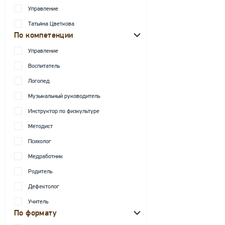
Управление
Татьяна Цветкова
По компетенции
Управление
Воспитатель
Логопед
Музыкальный руководитель
Инструктор по физкультуре
Методист
Психолог
Медработник
Родитель
Дефектолог
Учитель
По формату