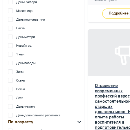
комментариев
День Букваря
Масленица
Подробнее
День космонавтики
Пасха
День матери
Новый год
1 мая
День победы
Зима
Осень
Отражение
Весна
современных
профессий взрос
Лето
самостоятельной
старших
День учителя
дошкольников. 
День дошкольного работника
опыта работы
По возрасту
воспитателя в
подготовительн