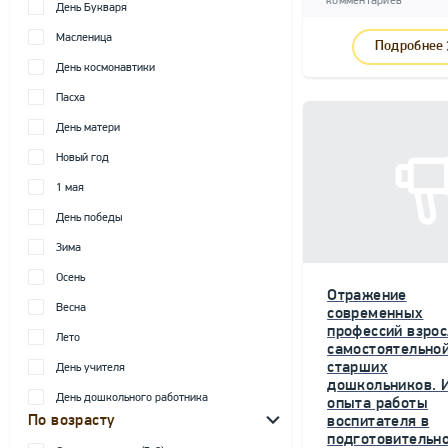
комментариев
День Букваря
Масленица
Подробнее
День космонавтики
Пасха
День матери
Новый год
1 мая
День победы
Зима
Осень
Отражение
Весна
современных
профессий взрос
Лето
самостоятельной
старших
День учителя
дошкольников. 
День дошкольного работника
опыта работы
По возрасту
воспитателя в
подготовительн