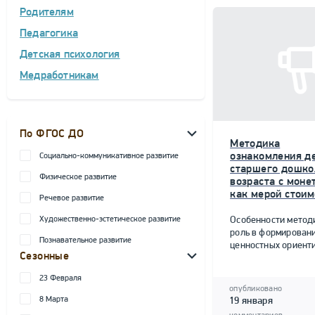
Родителям
Педагогика
Детская психология
Медработникам
По ФГОС ДО
Методика
ознакомления д
Социально-коммуникативное развитие
старшего дошко
Физическое развитие
возраста с моне
как мерой стоим
Речевое развитие
Художественно-эстетическое развитие
Особенности метод
роль в формирован
Познавательное развитие
ценностных ориент
Сезонные
23 Февраля
опубликовано
8 Марта
19 января