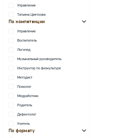
Управление
Татьяна Цветкова
По компетенции
Управление
Воспитатель
Логопед
Музыкальный руководитель
Инструктор по физкультуре
Методист
Психолог
Медработник
Родитель
Дефектолог
Учитель
По формату