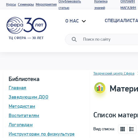
Опубликовать
Копилка
ОНЛАЙН
Курсы
Семинары
Мероприятия
статью
знаний
МАГАЗИН
СПЕЦИАЛИСТА
О НАС
ТЦ СФЕРА — 30 ЛЕТ
Блок новостей
Творческий центр Сфера
Библиотека
Матери
Главная
Заведующим ДОО
Методистам
Список матер
Воспитателям
Логопедам
Вид списка:
Инструкторам по физкультуре