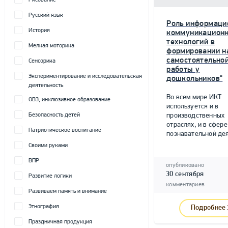
Рисование
Русский язык
Роль информаци
История
коммуникацион
технологий в
Мелкая моторика
формировании н
самостоятельно
Сенсорика
работы у
Экспериментирование и исследовательская
дошкольников"
деятельность
Во всем мире ИКТ
ОВЗ, инклюзивное образование
используется и в
Безопасность детей
производственных
отраслях, и в сфере
Патриотическое воспитание
познавательной дея
Своими руками
ВПР
опубликовано
30 сентября
Развитие логики
комментариев
Развиваем память и внимание
Этнография
Подробнее
Праздничная продукция