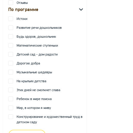
Отзывы
По программе
Истоки
Развитие речи дошкольников
Будь здоров, дошкольник
Математические ступеньки
Детский сад - дом радости
Дорогою добра
Музыкальные шедевры
На крыльях детства
Этих дней не смолкнет слава
Ребенок в мире поиска
Мир, в котором я живу
Конструирование и художественный труд в
детском саду