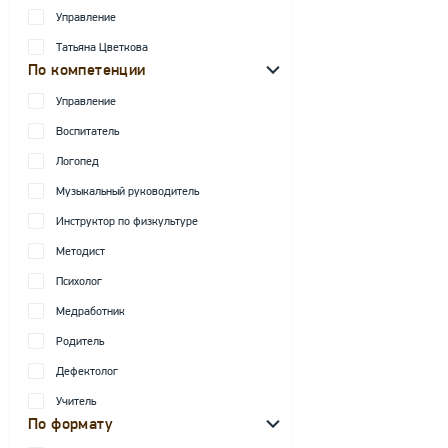
Управление
Татьяна Цветкова
По компетенции
Управление
Воспитатель
Логопед
Музыкальный руководитель
Инструктор по физкультуре
Методист
Психолог
Медработник
Родитель
Дефектолог
Учитель
По формату