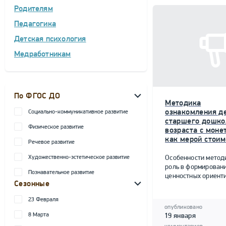
Родителям
Педагогика
Детская психология
Медработникам
По ФГОС ДО
Методика
ознакомления д
Социально-коммуникативное развитие
старшего дошко
Физическое развитие
возраста с моне
как мерой стоим
Речевое развитие
Художественно-эстетическое развитие
Особенности метод
роль в формирован
Познавательное развитие
ценностных ориент
Сезонные
23 Февраля
опубликовано
8 Марта
19 января