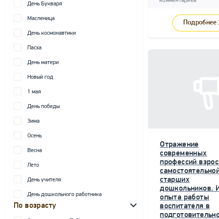
комментариев
День Букваря
Масленица
Подробнее
День космонавтики
Пасха
День матери
Новый год
1 мая
День победы
Зима
Осень
Отражение
Весна
современных
профессий взрос
Лето
самостоятельной
старших
День учителя
дошкольников. 
День дошкольного работника
опыта работы
По возрасту
воспитателя в
подготовительн