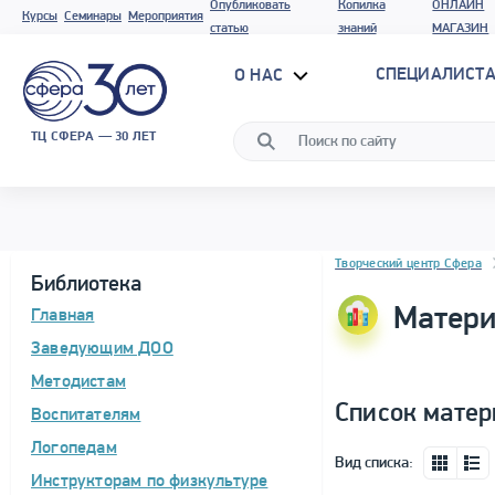
Опубликовать
Копилка
ОНЛАЙН
Курсы
Семинары
Мероприятия
статью
знаний
МАГАЗИН
СПЕЦИАЛИСТА
О НАС
ТЦ СФЕРА — 30 ЛЕТ
Блок новостей
Творческий центр Сфера
Библиотека
Матери
Главная
Заведующим ДОО
Методистам
Список матер
Воспитателям
Логопедам
Вид списка:
Инструкторам по физкультуре