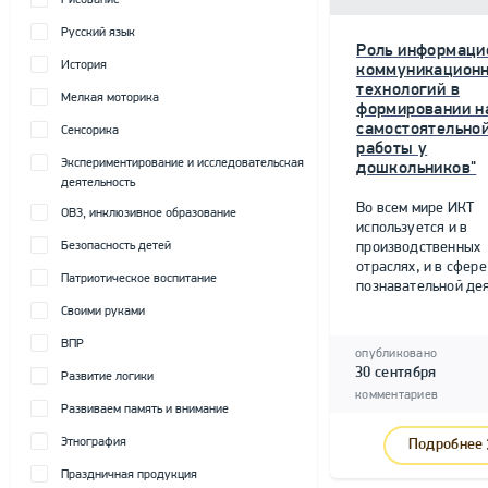
Рисование
Русский язык
Роль информаци
История
коммуникацион
технологий в
Мелкая моторика
формировании н
самостоятельно
Сенсорика
работы у
Экспериментирование и исследовательская
дошкольников"
деятельность
Во всем мире ИКТ
ОВЗ, инклюзивное образование
используется и в
Безопасность детей
производственных
отраслях, и в сфере
Патриотическое воспитание
познавательной дея
Своими руками
ВПР
опубликовано
30 сентября
Развитие логики
комментариев
Развиваем память и внимание
Этнография
Подробнее
Праздничная продукция