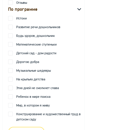
Отзывы
По программе
Истоки
Развитие речи дошкольников
Будь здоров, дошкольник
Математические ступеньки
Детский сад - дом радости
Дорогою добра
Музыкальные шедевры
На крыльях детства
Этих дней не смолкнет слава
Ребенок в мире поиска
Мир, в котором я живу
Конструирование и художественный труд в
детском саду