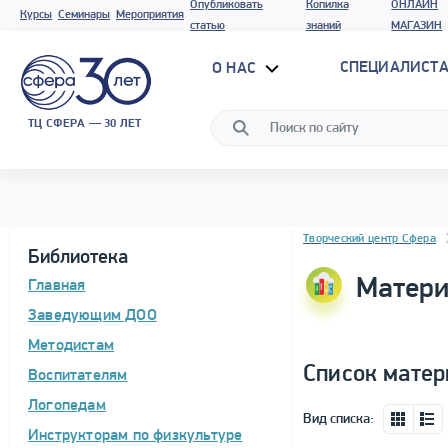
Опубликовать
Копилка
ОНЛАЙН
Курсы
Семинары
Мероприятия
статью
знаний
МАГАЗИН
СПЕЦИАЛИСТА
О НАС
ТЦ СФЕРА — 30 ЛЕТ
Блок новостей
Творческий центр Сфера
Библиотека
Матери
Главная
Заведующим ДОО
Методистам
Список матер
Воспитателям
Логопедам
Вид списка:
Инструкторам по физкультуре