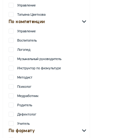
Управление
Татьяна Цветкова
По компетенции
Управление
Воспитатель
Логопед
Музыкальный руководитель
Инструктор по физкультуре
Методист
Психолог
Медработник
Родитель
Дефектолог
Учитель
По формату