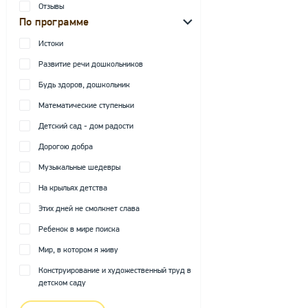
Отзывы
По программе
Истоки
Развитие речи дошкольников
Будь здоров, дошкольник
Математические ступеньки
Детский сад - дом радости
Дорогою добра
Музыкальные шедевры
На крыльях детства
Этих дней не смолкнет слава
Ребенок в мире поиска
Мир, в котором я живу
Конструирование и художественный труд в
детском саду