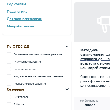
Родителям
Педагогика
Детская психология
Медработникам
По ФГОС ДО
Методика
ознакомления д
Социально-коммуникативное развитие
старшего дошко
Физическое развитие
возраста с моне
как мерой стоим
Речевое развитие
Художественно-эстетическое развитие
Особенности метод
роль в формирован
Познавательное развитие
ценностных ориент
Сезонные
23 Февраля
опубликовано
8 Марта
19 января