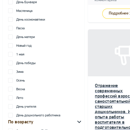
комментариев
День Букваря
Масленица
Подробнее
День космонавтики
Пасха
День матери
Новый год
1 мая
День победы
Зима
Осень
Отражение
Весна
современных
профессий взрос
Лето
самостоятельной
старших
День учителя
дошкольников. 
День дошкольного работника
опыта работы
По возрасту
воспитателя в
подготовительн