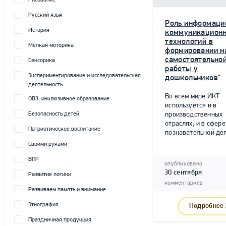
Рисование
Русский язык
Роль информаци
История
коммуникацион
технологий в
Мелкая моторика
формировании н
самостоятельно
Сенсорика
работы у
Экспериментирование и исследовательская
дошкольников"
деятельность
Во всем мире ИКТ
ОВЗ, инклюзивное образование
используется и в
Безопасность детей
производственных
отраслях, и в сфере
Патриотическое воспитание
познавательной дея
Своими руками
ВПР
опубликовано
30 сентября
Развитие логики
комментариев
Развиваем память и внимание
Этнография
Подробнее
Праздничная продукция