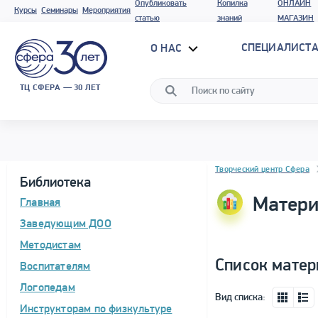
Опубликовать
Копилка
ОНЛАЙН
Курсы
Семинары
Мероприятия
статью
знаний
МАГАЗИН
СПЕЦИАЛИСТА
О НАС
ТЦ СФЕРА — 30 ЛЕТ
Блок новостей
Творческий центр Сфера
Библиотека
Матери
Главная
Заведующим ДОО
Методистам
Список матер
Воспитателям
Логопедам
Вид списка:
Инструкторам по физкультуре