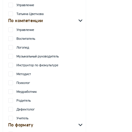
Управление
Татьяна Цветкова
По компетенции
Управление
Воспитатель
Логопед
Музыкальный руководитель
Инструктор по физкультуре
Методист
Психолог
Медработник
Родитель
Дефектолог
Учитель
По формату