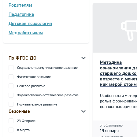
Родителям
Педагогика
Детская психология
Медработникам
По ФГОС ДО
Методика
ознакомления д
Социально-коммуникативное развитие
старшего дошко
Физическое развитие
возраста с моне
как мерой стоим
Речевое развитие
Художественно-эстетическое развитие
Особенности метод
роль в формирован
Познавательное развитие
ценностных ориент
Сезонные
23 Февраля
опубликовано
8 Марта
19 января