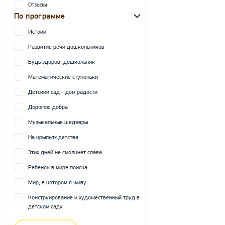
Отзывы
По программе
Истоки
Развитие речи дошкольников
Будь здоров, дошкольник
Математические ступеньки
Детский сад - дом радости
Дорогою добра
Музыкальные шедевры
На крыльях детства
Этих дней не смолкнет слава
Ребенок в мире поиска
Мир, в котором я живу
Конструирование и художественный труд в
детском саду