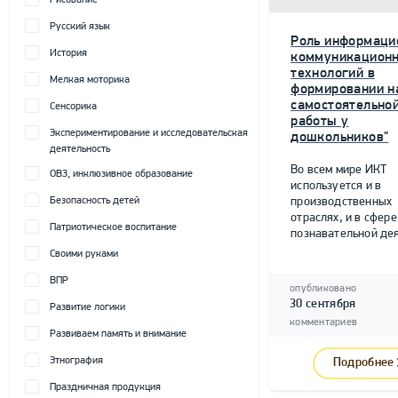
Рисование
Русский язык
Роль информаци
История
коммуникацион
технологий в
Мелкая моторика
формировании н
самостоятельно
Сенсорика
работы у
Экспериментирование и исследовательская
дошкольников"
деятельность
Во всем мире ИКТ
ОВЗ, инклюзивное образование
используется и в
Безопасность детей
производственных
отраслях, и в сфере
Патриотическое воспитание
познавательной дея
Своими руками
ВПР
опубликовано
30 сентября
Развитие логики
комментариев
Развиваем память и внимание
Этнография
Подробнее
Праздничная продукция