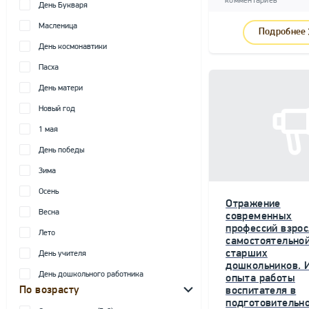
комментариев
День Букваря
Масленица
Подробнее
День космонавтики
Пасха
День матери
Новый год
1 мая
День победы
Зима
Осень
Отражение
Весна
современных
профессий взрос
Лето
самостоятельной
старших
День учителя
дошкольников. 
День дошкольного работника
опыта работы
По возрасту
воспитателя в
подготовительн